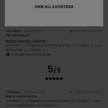
5
VIEW ALL COUNTRIES
/5
Caroline
15. febbraio 2026
Acquisto verificato
Oh, fantastico!
Mostra originale - Français
Comfort
: 5
Rapporto qualità-prezzo
: 5
Taglia
: Grande
/5
/5
Materiale
: 5
Colore
: 4
/5
/5
Consiglio questo prodotto
5
/5
Thomas
26. gennaio 2026
Acquisto verificato
Molto confortevole
Comfort
: 5
Rapporto qualità-prezzo
: 4
Taglia
: Troppo
/5
/5
grande
Materiale
: 4
Colore
: 5
/5
/5