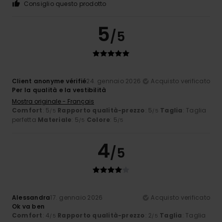
Consiglio questo prodotto
5
/5
Client anonyme vérifié
24. gennaio 2026
Acquisto verificato
Per la qualità e la vestibilità
Mostra originale - Français
Comfort
: 5
Rapporto qualità-prezzo
: 5
Taglia
: Taglia
/5
/5
perfetta
Materiale
: 5
Colore
: 5
/5
/5
4
/5
Alessandra
17. gennaio 2026
Acquisto verificato
Ok va ben
Comfort
: 4
Rapporto qualità-prezzo
: 2
Taglia
: Taglia
/5
/5