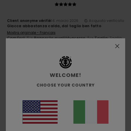
Client anonyme vérifié
14. marzo 2026
Acquisto verificato
Giacca abbastanza calda, dal taglio ben fatto
Mostra originale - Français
Comfort
: 5
Rapporto qualità-prezzo
: 5
Taglia
: Taglia
/5
/5
perfetta
Materiale
: 5
Colore
: 5
/5
/5
Consiglio questo prodotto
5
/5
WELCOME!
CHOOSE YOUR COUNTRY
Client anonyme vérifié
22. febbraio 2026
Acquisto verificato
Adoro il fatto che sia reversibile
Mostra originale - Français
Comfort
: 5
Rapporto qualità-prezzo
: 5
Taglia
: Taglia
/5
/5
perfetta
Materiale
: 5
Colore
: 5
/5
/5
Consiglio questo prodotto