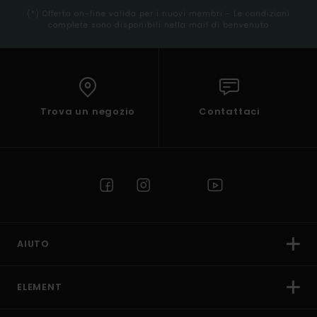
(*) Offerta on-line valida per i nuovi membri - Le condizioni
complete sono disponibili nella mail di benvenuto
Trova un negozio
Contattaci
AIUTO
ELEMENT