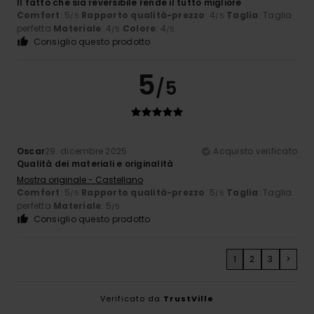
Il fatto che sia reversibile rende il tutto migliore
Comfort
: 5
Rapporto qualità-prezzo
: 4
Taglia
: Taglia
/5
/5
perfetta
Materiale
: 4
Colore
: 4
/5
/5
Consiglio questo prodotto
5
/5
Oscar
29. dicembre 2025
Acquisto verificato
Qualità dei materiali e originalità
Mostra originale - Castellano
Comfort
: 5
Rapporto qualità-prezzo
: 5
Taglia
: Taglia
/5
/5
perfetta
Materiale
: 5
/5
Consiglio questo prodotto
1
2
3
>
Verificato da
TrustVille