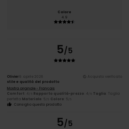
Colore
4.9
5
/5
Olivier
9. aprile 2026
Acquisto verificato
stile e qualità del prodotto
Mostra originale - Français
Comfort
: 4
Rapporto qualità-prezzo
: 4
Taglia
: Taglia
/5
/5
perfetta
Materiale
: 5
Colore
: 5
/5
/5
Consiglio questo prodotto
5
/5