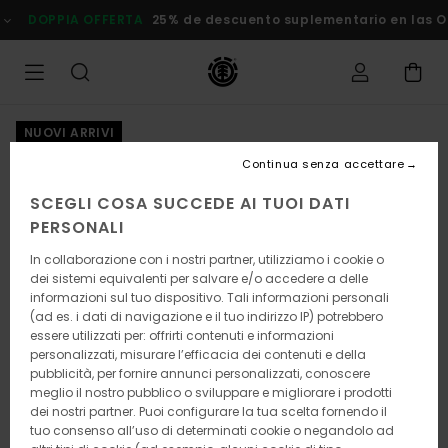
Salta
DOPPIA OFFERTA
25% de descuento suplementario en las
alle
informazioni
sul
prodotto
NUOVI ARRIVI
Continua senza accettare
SCEGLI COSA SUCCEDE AI TUOI DATI
PERSONALI
In collaborazione con i nostri partner, utilizziamo i cookie o
dei sistemi equivalenti per salvare e/o accedere a delle
informazioni sul tuo dispositivo. Tali informazioni personali
(ad es. i dati di navigazione e il tuo indirizzo IP) potrebbero
essere utilizzati per: offrirti contenuti e informazioni
personalizzati, misurare l’efficacia dei contenuti e della
pubblicità, per fornire annunci personalizzati, conoscere
meglio il nostro pubblico o sviluppare e migliorare i prodotti
dei nostri partner. Puoi configurare la tua scelta fornendo il
tuo consenso all’uso di determinati cookie o negandolo ad