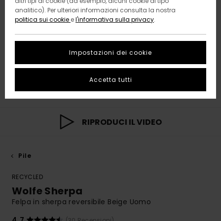
altri tipi di cookie (ad esempio, alcuni cookie di tipo
analitico). Per ulteriori informazioni consulta la nostra
politica sui cookie
e
l'informativa sulla privacy
.
Impostazioni dei cookie
Accetta tutti
RIPRODUCI IL VIDEO
Pile
RECYCLED
Wolfe Sherpa
Felpa in sherpa reversibile Beige Uomo
4.7
(30 Recensioni)