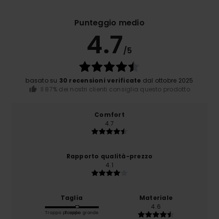
Punteggio medio
4.7
/5
basato su
30 recensioni verificate
dal ottobre 2025
Il 87% dei nostri clienti consiglia questo prodotto
Comfort
4.7
Rapporto qualità-prezzo
4.1
Taglia
Materiale
4.6
Troppo piccolo
Troppo grande