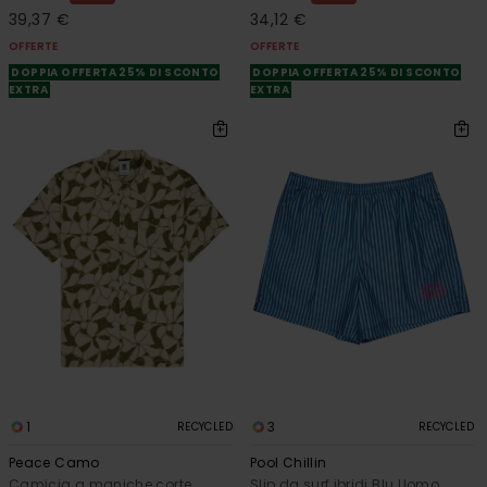
39,37 €
34,12 €
OFFERTE
OFFERTE
DOPPIA OFFERTA 25% DI SCONTO
DOPPIA OFFERTA 25% DI SCONTO
EXTRA
EXTRA
1
3
RECYCLED
RECYCLED
Peace Camo
Pool Chillin
Camicia a maniche corte
Slip da surf ibridi Blu Uomo