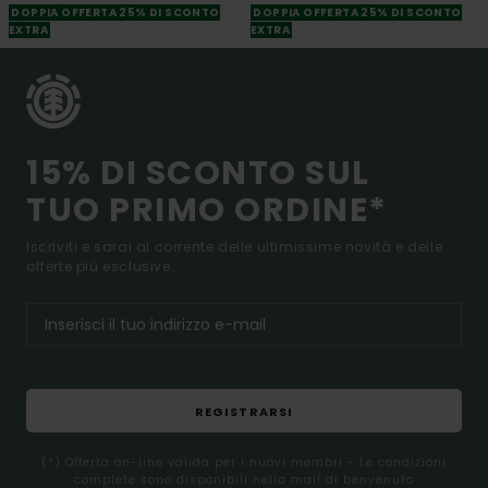
DOPPIA OFFERTA 25% DI SCONTO
DOPPIA OFFERTA 25% DI SCONTO
EXTRA
EXTRA
15% DI SCONTO SUL
TUO PRIMO ORDINE*
Iscriviti e sarai al corrente delle ultimissime novità e delle
offerte più esclusive.
REGISTRARSI
(*) Offerta on-line valida per i nuovi membri - Le condizioni
complete sono disponibili nella mail di benvenuto