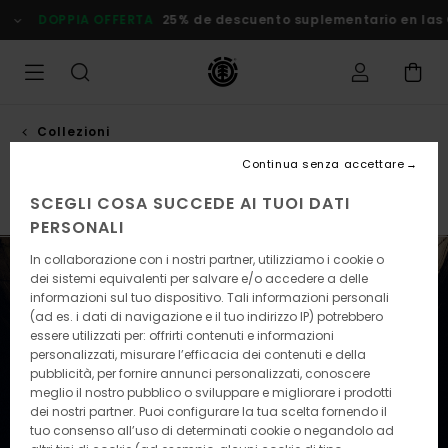
Salta
25% de descuento suplementario en las Ofertas
Risparmia Sub
alla
selezione
di
griglie
dei
prodotti
Collezioni
Vincent milou
Continua senza accettare
SCEGLI COSA SUCCEDE AI TUOI DATI
Element x Timber!
Element x Gabriel Alcala
Element 
PERSONALI
In collaborazione con i nostri partner, utilizziamo i cookie o
dei sistemi equivalenti per salvare e/o accedere a delle
informazioni sul tuo dispositivo. Tali informazioni personali
(ad es. i dati di navigazione e il tuo indirizzo IP) potrebbero
essere utilizzati per: offrirti contenuti e informazioni
personalizzati, misurare l’efficacia dei contenuti e della
pubblicità, per fornire annunci personalizzati, conoscere
meglio il nostro pubblico o sviluppare e migliorare i prodotti
dei nostri partner. Puoi configurare la tua scelta fornendo il
tuo consenso all’uso di determinati cookie o negandolo ad