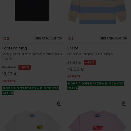
2
1
ORGANIC COTTON
ORGANIC COTTON
Pool Draining
Script
Maglietta a maniche corte Nero
Polo da rugby Blu Uomo
Uomo
48%
80,00 €
48%
35,00 €
42,00 €
18,37 €
OFFERTE
OFFERTE
DOPPIA OFFERTA 25% DI SCONTO
DOPPIA OFFERTA 25% DI SCONTO
EXTRA
EXTRA