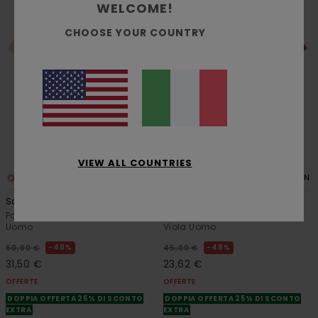
WELCOME!
CHOOSE YOUR COUNTRY
VIEW ALL COUNTRIES
2
2
ORGANIC COTTON
Script
Eaxe
Polo a maniche corte Beige
Maglietta a maniche corte
Uomo
Viola Uomo
48%
48%
60,00 €
45,00 €
31,50 €
23,62 €
OFFERTE
OFFERTE
DOPPIA OFFERTA 25% DI SCONTO
DOPPIA OFFERTA 25% DI SCONTO
EXTRA
EXTRA