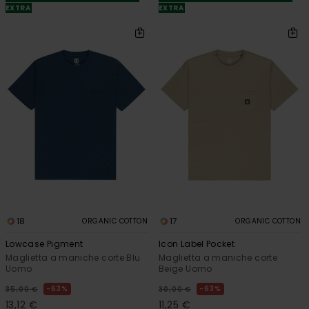
EXTRA
EXTRA
18
17
ORGANIC COTTON
ORGANIC COTTON
Lowcase Pigment
Icon Label Pocket
Maglietta a maniche corte Blu
Maglietta a maniche corte
Uomo
Beige Uomo
63%
63%
35,00 €
30,00 €
13,12 €
11,25 €