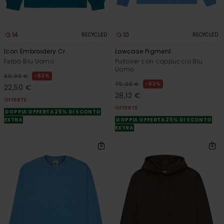
14
10
RECYCLED
RECYCLED
Icon Embroidery Cr
Lowcase Pigment
Felpa Blu Uomo
Pullover con cappuccio Blu
Uomo
63%
60,00 €
63%
75,00 €
22,50 €
28,12 €
OFFERTE
OFFERTE
DOPPIA OFFERTA 25% DI SCONTO
EXTRA
DOPPIA OFFERTA 25% DI SCONTO
EXTRA