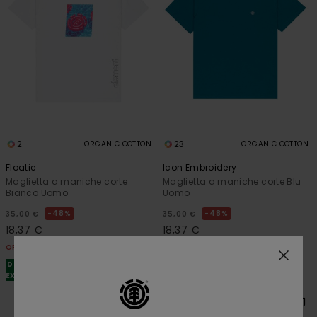
2
23
ORGANIC COTTON
ORGANIC COTTON
Floatie
Icon Embroidery
Maglietta a maniche corte
Maglietta a maniche corte Blu
Bianco Uomo
Uomo
48%
48%
35,00 €
35,00 €
18,37 €
18,37 €
OFFERTE
OFFERTE
DOPPIA OFFERTA 25% DI SCONTO
DOPPIA OFFERTA 25% DI SCONTO
EXTRA
EXTRA