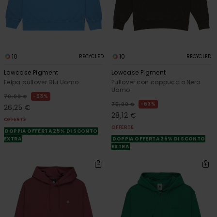
10
10
RECYCLED
RECYCLED
Lowcase Pigment
Lowcase Pigment
Felpa pullover Blu Uomo
Pullover con cappuccio Nero
Uomo
63%
70,00 €
63%
75,00 €
26,25 €
28,12 €
OFFERTE
OFFERTE
DOPPIA OFFERTA 25% DI SCONTO
EXTRA
DOPPIA OFFERTA 25% DI SCONTO
EXTRA