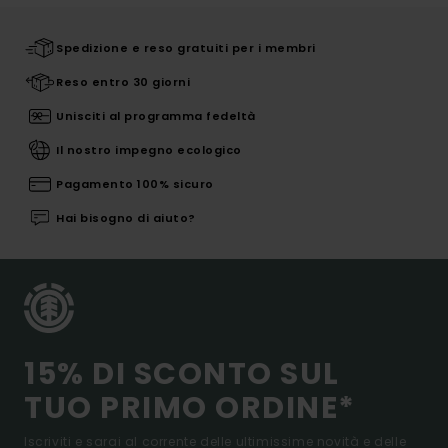
Spedizione e reso gratuiti per i membri
Reso entro 30 giorni
Unisciti al programma fedeltà
Il nostro impegno ecologico
Pagamento 100% sicuro
Hai bisogno di aiuto?
15% DI SCONTO SUL
TUO PRIMO ORDINE*
Iscriviti e sarai al corrente delle ultimissime novità e delle