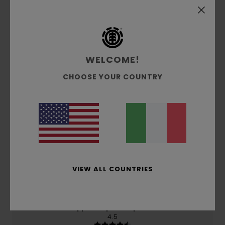
Recensioni dei clienti
WELCOME!
Punteggio medio
5.0
CHOOSE YOUR COUNTRY
/5
basato su
2 recensioni verificate
dal novembre
2025
Il 100% dei nostri clienti consiglia questo prodotto
Comfort
VIEW ALL COUNTRIES
5.0
Rapporto qualità-prezzo
4.5