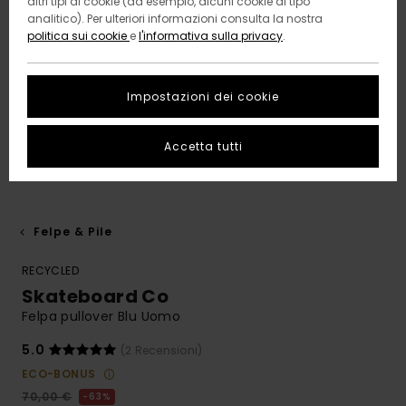
altri tipi di cookie (ad esempio, alcuni cookie di tipo
analitico). Per ulteriori informazioni consulta la nostra
politica sui cookie
e
l'informativa sulla privacy
.
Impostazioni dei cookie
Accetta tutti
Felpe & Pile
RECYCLED
Skateboard Co
Felpa pullover Blu Uomo
5.0
(2 Recensioni)
ECO-BONUS
70,00 €
63%