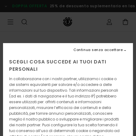
Salta
DOPPIA OFFERTA
25% de descuento suplementario en las Ofe
alle
informazioni
sul
prodotto
Continua senza accettare
SCEGLI COSA SUCCEDE AI TUOI DATI
PERSONALI
In collaborazione con i nostri partner, utilizziamo i cookie o
dei sistemi equivalenti per salvare e/o accedere a delle
informazioni sul tuo dispositivo. Tali informazioni personali
(ad es. i dati di navigazione e il tuo indirizzo IP) potrebbero
essere utilizzati per: offrirti contenuti e informazioni
personalizzati, misurare l’efficacia dei contenuti e della
pubblicità, per fornire annunci personalizzati, conoscere
meglio il nostro pubblico o sviluppare e migliorare i prodotti
dei nostri partner. Puoi configurare la tua scelta fornendo il
tuo consenso all’uso di determinati cookie o negandolo ad