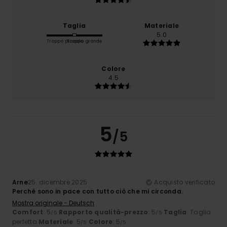
Taglia
Materiale
5.0
Troppo piccolo
Troppo grande
Colore
4.5
5
/5
Arne
25. dicembre 2025
Acquisto verificato
Perché sono in pace con tutto ciò che mi circonda.
Mostra originale - Deutsch
Comfort
: 5
Rapporto qualità-prezzo
: 5
Taglia
: Taglia
/5
/5
perfetta
Materiale
: 5
Colore
: 5
/5
/5