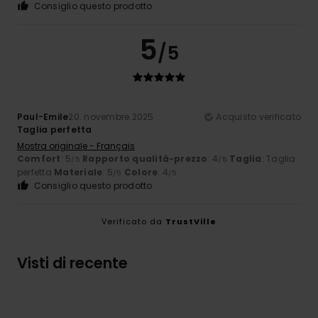
Consiglio questo prodotto
5
/5
Paul-Emile
20. novembre 2025
Acquisto verificato
Taglia perfetta
Mostra originale - Français
Comfort
: 5
Rapporto qualità-prezzo
: 4
Taglia
: Taglia
/5
/5
perfetta
Materiale
: 5
Colore
: 4
/5
/5
Consiglio questo prodotto
Verificato da
TrustVille
Visti di recente