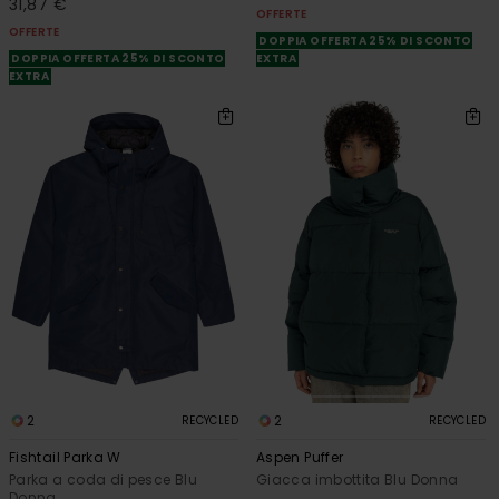
31,87 €
OFFERTE
OFFERTE
DOPPIA OFFERTA 25% DI SCONTO
DOPPIA OFFERTA 25% DI SCONTO
EXTRA
EXTRA
2
2
RECYCLED
RECYCLED
Fishtail Parka W
Aspen Puffer
Parka a coda di pesce Blu
Giacca imbottita Blu Donna
Donna