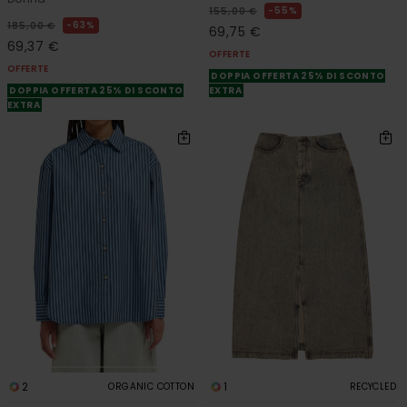
55%
155,00 €
63%
185,00 €
69,75 €
69,37 €
OFFERTE
OFFERTE
DOPPIA OFFERTA 25% DI SCONTO
DOPPIA OFFERTA 25% DI SCONTO
EXTRA
EXTRA
2
1
ORGANIC COTTON
RECYCLED