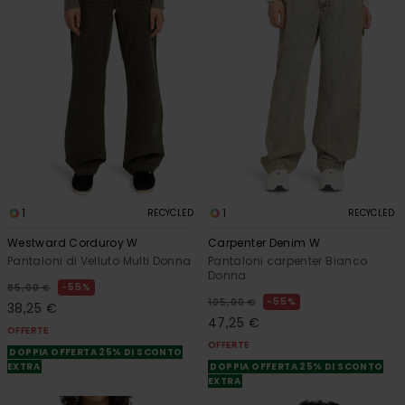
1
1
RECYCLED
RECYCLED
Westward Corduroy W
Carpenter Denim W
Pantaloni di Velluto Multi Donna
Pantaloni carpenter Bianco
Donna
55%
85,00 €
55%
105,00 €
38,25 €
47,25 €
OFFERTE
OFFERTE
DOPPIA OFFERTA 25% DI SCONTO
EXTRA
DOPPIA OFFERTA 25% DI SCONTO
EXTRA