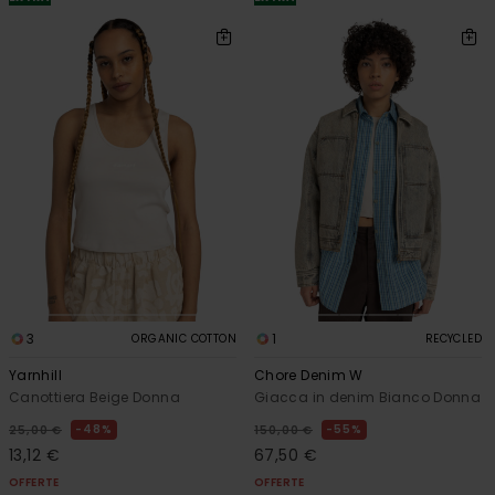
3
1
ORGANIC COTTON
RECYCLED
Yarnhill
Chore Denim W
Canottiera Beige Donna
Giacca in denim Bianco Donna
48%
55%
25,00 €
150,00 €
13,12 €
67,50 €
OFFERTE
OFFERTE