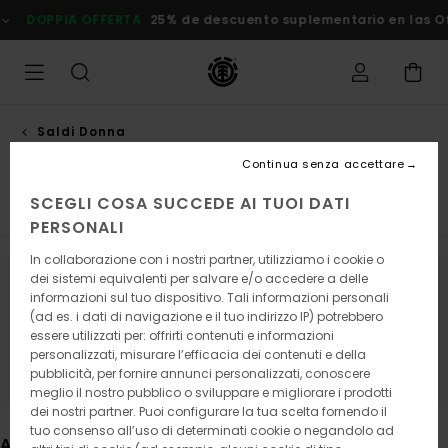
Salta
 de descuento suplementario en las Ofertas
Risparmia Subito!
alla
selezione
di
griglie
dei
prodotti
Saldi Donna
Accessori
Continua senza accettare
SCEGLI COSA SUCCEDE AI TUOI DATI
Top e Magliette
Pantaloni
Giacche
Visualizza tut
PERSONALI
In collaborazione con i nostri partner, utilizziamo i cookie o
dei sistemi equivalenti per salvare e/o accedere a delle
informazioni sul tuo dispositivo. Tali informazioni personali
Continua a seguirci, i prodotti che
(ad es. i dati di navigazione e il tuo indirizzo IP) potrebbero
cerchi presto saranno di nuovo
essere utilizzati per: offrirti contenuti e informazioni
disponibili
personalizzati, misurare l’efficacia dei contenuti e della
pubblicità, per fornire annunci personalizzati, conoscere
meglio il nostro pubblico o sviluppare e migliorare i prodotti
dei nostri partner. Puoi configurare la tua scelta fornendo il
tuo consenso all’uso di determinati cookie o negandolo ad
Altri articoli che potrebbero piacerti