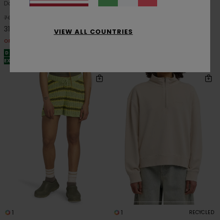
Donna
63%
110,00 €
55%
70,00 €
41,25 €
31,50 €
VIEW ALL COUNTRIES
OFFERTE
OFFERTE
DOPPIA OFFERTA 25% DI SCONTO
DOPPIA OFFERTA 25% DI SCONTO
EXTRA
EXTRA
1
1
RECYCLED