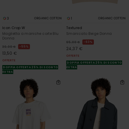
3
1
ORGANIC COTTON
ORGANIC COTTON
Icon Crop W
Textured
Maglietta a maniche corte Blu
Smanicato Beige Donna
Donna
63%
65,00 €
55%
30,00 €
24,37 €
13,50 €
OFFERTE
OFFERTE
DOPPIA OFFERTA 25% DI SCONTO
DOPPIA OFFERTA 25% DI SCONTO
EXTRA
EXTRA