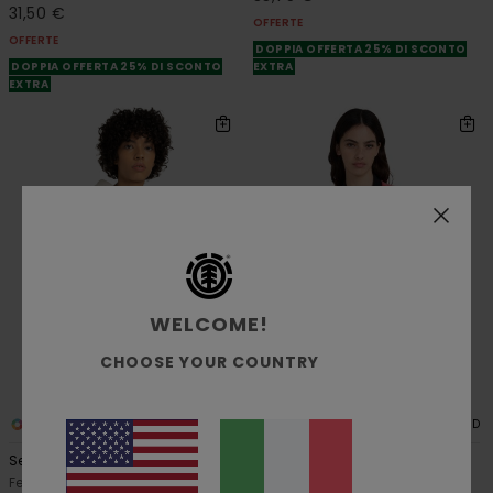
31,50 €
OFFERTE
OFFERTE
DOPPIA OFFERTA 25% DI SCONTO
DOPPIA OFFERTA 25% DI SCONTO
EXTRA
EXTRA
WELCOME!
CHOOSE YOUR COUNTRY
1
2
RECYCLED
RECYCLED
Second Nature Po W
Chore W
Felpa con cappuccio Beige
Smanicato Rosso Donna