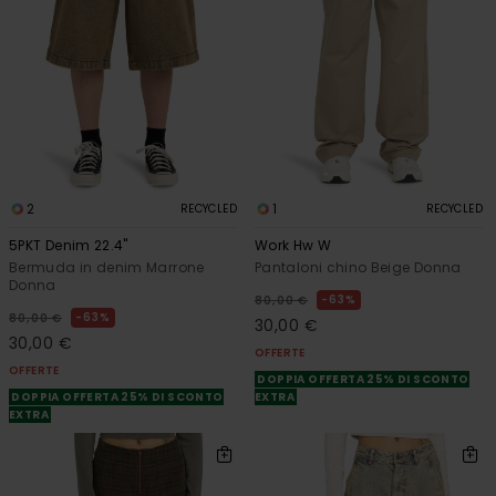
2
1
RECYCLED
RECYCLED
5PKT Denim 22.4"
Work Hw W
Bermuda in denim Marrone
Pantaloni chino Beige Donna
Donna
63%
80,00 €
63%
80,00 €
30,00 €
30,00 €
OFFERTE
OFFERTE
DOPPIA OFFERTA 25% DI SCONTO
DOPPIA OFFERTA 25% DI SCONTO
EXTRA
EXTRA