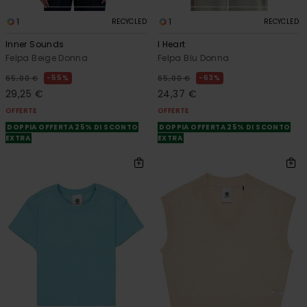
1
1
RECYCLED
RECYCLED
Inner Sounds
I Heart
Felpa Beige Donna
Felpa Blu Donna
55%
63%
65,00 €
65,00 €
29,25 €
24,37 €
OFFERTE
OFFERTE
DOPPIA OFFERTA 25% DI SCONTO
DOPPIA OFFERTA 25% DI SCONTO
EXTRA
EXTRA