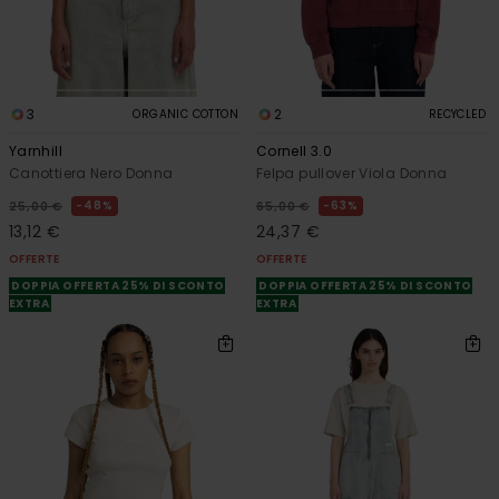
3
2
ORGANIC COTTON
RECYCLED
Yarnhill
Cornell 3.0
Canottiera Nero Donna
Felpa pullover Viola Donna
48%
63%
25,00 €
65,00 €
13,12 €
24,37 €
OFFERTE
OFFERTE
DOPPIA OFFERTA 25% DI SCONTO
DOPPIA OFFERTA 25% DI SCONTO
EXTRA
EXTRA