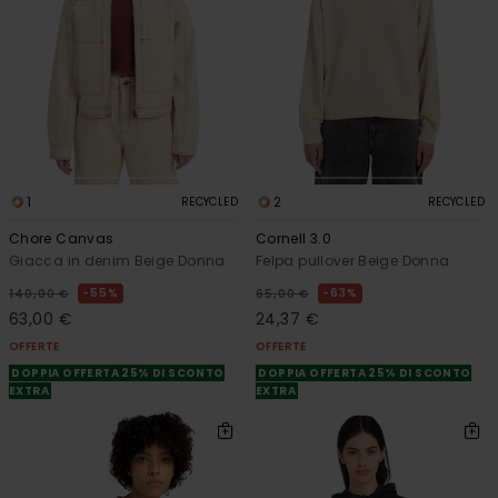
1
2
RECYCLED
RECYCLED
Chore Canvas
Cornell 3.0
Giacca in denim Beige Donna
Felpa pullover Beige Donna
55%
63%
140,00 €
65,00 €
63,00 €
24,37 €
OFFERTE
OFFERTE
DOPPIA OFFERTA 25% DI SCONTO
DOPPIA OFFERTA 25% DI SCONTO
EXTRA
EXTRA