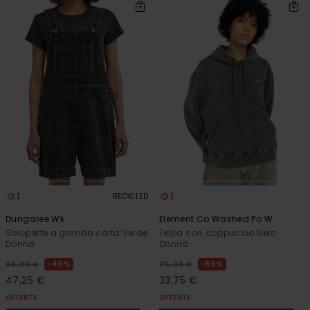
1
1
RECYCLED
Dungaree Wk
Element Co Washed Po W
Salopette a gamba corta Verde
Felpa con cappuccio Nero
Donna
Donna
48%
55%
90,00 €
75,00 €
47,25 €
33,75 €
OFFERTE
OFFERTE