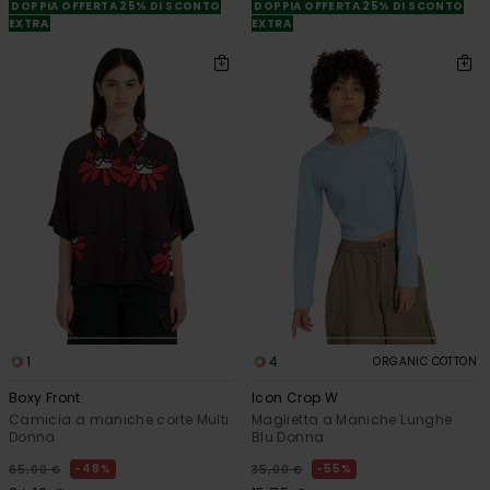
DOPPIA OFFERTA 25% DI SCONTO
DOPPIA OFFERTA 25% DI SCONTO
EXTRA
EXTRA
1
4
ORGANIC COTTON
Boxy Front
Icon Crop W
Camicia a maniche corte Multi
Maglietta a Maniche Lunghe
Donna
Blu Donna
48%
55%
65,00 €
35,00 €