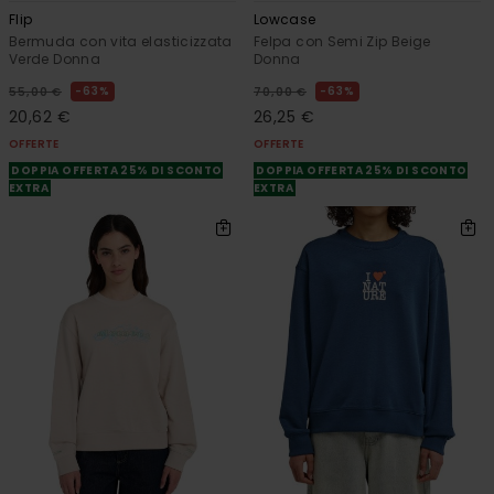
Flip
Lowcase
Bermuda con vita elasticizzata
Felpa con Semi Zip Beige
Verde Donna
Donna
63%
63%
55,00 €
70,00 €
20,62 €
26,25 €
OFFERTE
OFFERTE
DOPPIA OFFERTA 25% DI SCONTO
DOPPIA OFFERTA 25% DI SCONTO
EXTRA
EXTRA