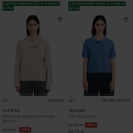
DOPPIA OFFERTA 25% DI SCONTO
DOPPIA OFFERTA 25% DI SCONTO
EXTRA
EXTRA
1
1
RECYCLED
ORGANIC COTTON
Too Wild
Textured
Felpa con cappuccio Beige
Polo Blu Donna
Donna
55%
75,00 €
55%
70,00 €
33,75 €