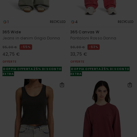
1
4
RECYCLED
RECYCLED
365 Wide
365 Canvas W
Jeans in denim Grigio Donna
Pantaloni Rosso Donna
55%
63%
95,00 €
90,00 €
42,75 €
33,75 €
OFFERTE
OFFERTE
DOPPIA OFFERTA 25% DI SCONTO
DOPPIA OFFERTA 25% DI SCONTO
EXTRA
EXTRA