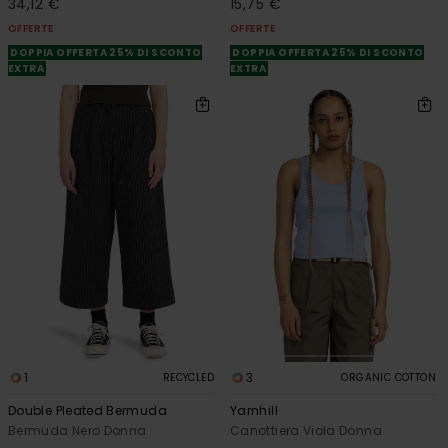
34,12 €
15,75 €
OFFERTE
OFFERTE
DOPPIA OFFERTA 25% DI SCONTO
DOPPIA OFFERTA 25% DI SCONTO
EXTRA
EXTRA
1
3
RECYCLED
ORGANIC COTTON
Double Pleated Bermuda
Yarnhill
Bermuda Nero Donna
Canottiera Viola Donna