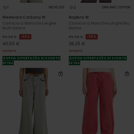
1
2
RECYCLED
ORGANIC COTTON
Westward Corduroy W
Napkins W
Camicia a Maniche Lunghe
Camicia a Maniche Lunghe Blu
Multi Donna
Donna
55%
55%
90,00 €
85,00 €
40,50 €
38,25 €
OFFERTE
OFFERTE
DOPPIA OFFERTA 25% DI SCONTO
DOPPIA OFFERTA 25% DI SCONTO
EXTRA
EXTRA