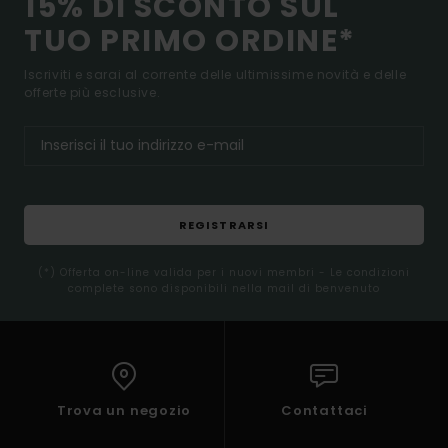
15% DI SCONTO SUL
TUO PRIMO ORDINE*
Iscriviti e sarai al corrente delle ultimissime novità e delle
offerte più esclusive.
REGISTRARSI
(*) Offerta on-line valida per i nuovi membri - Le condizioni
complete sono disponibili nella mail di benvenuto
Trova un negozio
Contattaci