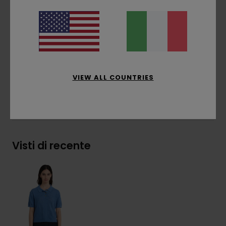
Vestibilità:
vestibilità regular classica e
comoda
Collo:
colletto polo
Composizione
[Tessuto principale] 60% cotone
biologico, 40% poliestere riciclato
VIEW ALL COUNTRIES
Spedizioni e Resi
Visti di recente