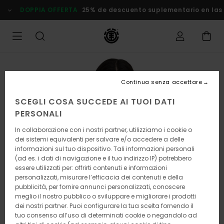
Salta
DOPPIA OFFERTA
25% de descuento suplementario en las Ofe
alle
informazioni
sul
prodotto
Continua senza accettare
SCEGLI COSA SUCCEDE AI TUOI DATI
PERSONALI
In collaborazione con i nostri partner, utilizziamo i cookie o
dei sistemi equivalenti per salvare e/o accedere a delle
informazioni sul tuo dispositivo. Tali informazioni personali
(ad es. i dati di navigazione e il tuo indirizzo IP) potrebbero
essere utilizzati per: offrirti contenuti e informazioni
personalizzati, misurare l’efficacia dei contenuti e della
pubblicità, per fornire annunci personalizzati, conoscere
meglio il nostro pubblico o sviluppare e migliorare i prodotti
dei nostri partner. Puoi configurare la tua scelta fornendo il
tuo consenso all’uso di determinati cookie o negandolo ad