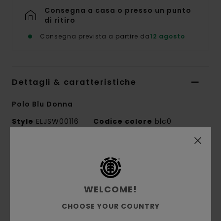
Consegna a casa o presso un punto
di ritiro
Consegna prevista a partire da
12 agosto
Dettagli & caratteristiche
Polo Blu Donna
Style
ELJSW00116
Codice colore
blc0
Caratteristiche
Conscious by Nature:
cotone GOTS biologico
Tessuto biologico:
misto di cotone biologico
WELCOME!
e poliestere riciclato
CHOOSE YOUR COUNTRY
Tessuto:
maglia fantasia [12GG]