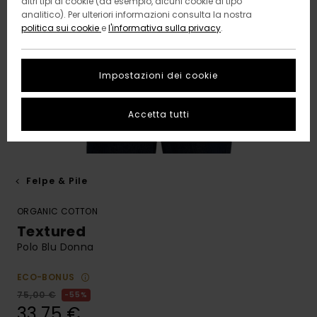
altri tipi di cookie (ad esempio, alcuni cookie di tipo
analitico). Per ulteriori informazioni consulta la nostra
politica sui cookie
e
l'informativa sulla privacy
.
Impostazioni dei cookie
Accetta tutti
Felpe & Pile
ORGANIC COTTON
Textured
Polo Blu Donna
ECO-BONUS
75,00 €
55%
33,75 €