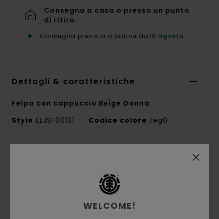
Consegna a casa o presso un punto
di ritiro
Consegna prevista a partire da
10 agosto
Dettagli & caratteristiche
Felpa con cappuccio Beige Donna
Style
ELJSF00131
Codice colore
teg0
Caratteristiche
Conscious by Nature:
cotone GRS riciclato
Tessuto:
Cotone, cotone riciclato, poliestere
riciclato
WELCOME!
Tessuto:
tessuto in spugna [280 g/m2]