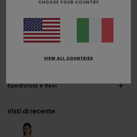
CHOOSE YOUR COUNTRY
Vestibilità:
Vestibilità relaxed casual e facile
da portare
Interno non spazzolato
Caratteristiche:
cappuccio fisso
Stampa a base d'acqua
Stampa:
stampa sul davanti e sul retro
Composizione
[Tessuto principale] 55% cotone,
VIEW ALL COUNTRIES
25% cotone riciclato, 20% poliestere riciclato
Spedizioni e Resi
Visti di recente