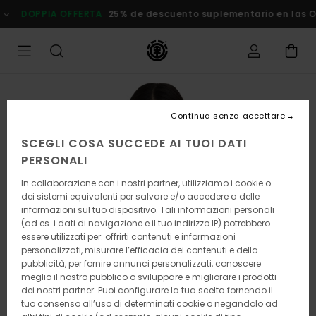
Salta
DOPPIA OFFERTA
25% de descuento suplementario en las Ofer
alle
informazioni
sul
prodotto
Continua senza accettare
SCEGLI COSA SUCCEDE AI TUOI DATI
PERSONALI
In collaborazione con i nostri partner, utilizziamo i cookie o
dei sistemi equivalenti per salvare e/o accedere a delle
informazioni sul tuo dispositivo. Tali informazioni personali
(ad es. i dati di navigazione e il tuo indirizzo IP) potrebbero
essere utilizzati per: offrirti contenuti e informazioni
personalizzati, misurare l’efficacia dei contenuti e della
pubblicità, per fornire annunci personalizzati, conoscere
meglio il nostro pubblico o sviluppare e migliorare i prodotti
dei nostri partner. Puoi configurare la tua scelta fornendo il
tuo consenso all’uso di determinati cookie o negandolo ad