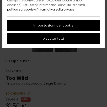
altri tipi di cookie (ad esempio, alcuni cookie di tipo
analitico). Per ulteriori informazioni consulta la nostra
politica sui cookie
e
l'informativa sulla privacy
.
Impostazioni dei cookie
Accetta tutti
Felpe & Pile
RECYCLED
Too Wild
Felpa con cappuccio Beige Donna
ECO-BONUS
70,00 €
55%
31,50 €