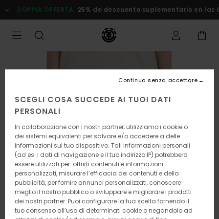
Salta
DOPPIA OFFERTA
25% de descuento suplementario en las Ofer
alle
informazioni
sul
prodotto
Continua senza accettare
SCEGLI COSA SUCCEDE AI TUOI DATI
PERSONALI
In collaborazione con i nostri partner, utilizziamo i cookie o
dei sistemi equivalenti per salvare e/o accedere a delle
informazioni sul tuo dispositivo. Tali informazioni personali
(ad es. i dati di navigazione e il tuo indirizzo IP) potrebbero
essere utilizzati per: offrirti contenuti e informazioni
personalizzati, misurare l’efficacia dei contenuti e della
pubblicità, per fornire annunci personalizzati, conoscere
meglio il nostro pubblico o sviluppare e migliorare i prodotti
dei nostri partner. Puoi configurare la tua scelta fornendo il
tuo consenso all’uso di determinati cookie o negandolo ad