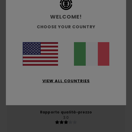
Recensioni dei clienti
WELCOME!
CHOOSE YOUR COUNTRY
Punteggio medio
5.0
/5
basato su
1 recensioni verificate
dal dicembre 2025
Il 100% dei nostri clienti consiglia questo prodotto
VIEW ALL COUNTRIES
Comfort
5.0
Rapporto qualità-prezzo
3.0