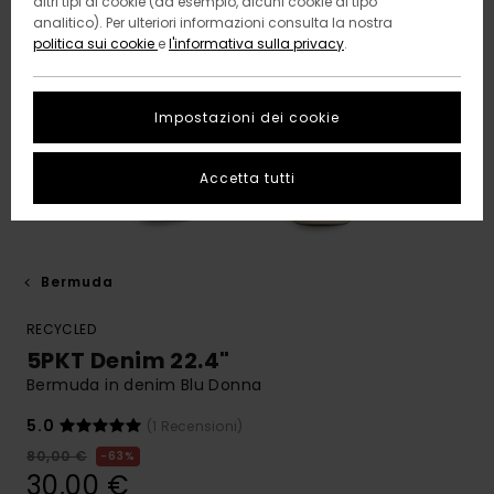
altri tipi di cookie (ad esempio, alcuni cookie di tipo
analitico). Per ulteriori informazioni consulta la nostra
politica sui cookie
e
l'informativa sulla privacy
.
Impostazioni dei cookie
Accetta tutti
Bermuda
RECYCLED
5PKT Denim 22.4"
Bermuda in denim Blu Donna
5.0
(1 Recensioni)
80,00 €
63%
30,00 €