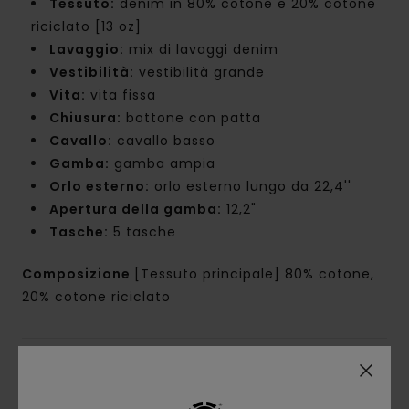
Tessuto:
denim in 80% cotone e 20% cotone
riciclato [13 oz]
Lavaggio:
mix di lavaggi denim
Vestibilità:
vestibilità grande
Vita:
vita fissa
Chiusura:
bottone con patta
Cavallo:
cavallo basso
Gamba:
gamba ampia
Orlo esterno:
orlo esterno lungo da 22,4''
Apertura della gamba:
12,2"
Tasche:
5 tasche
Composizione
[Tessuto principale] 80% cotone,
20% cotone riciclato
Spedizioni e Resi