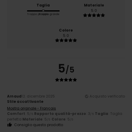
Taglia
Materiale
5.0
Troppo piccolo
Troppo grande
Colore
5.0
5
/5
Arnaud
12. dicembre 2025
Acquisto verificato
Stile accattivante
Mostra originale - Français
Comfort
: 5
Rapporto qualità-prezzo
: 3
Taglia
: Taglia
/5
/5
perfetta
Materiale
: 5
Colore
: 5
/5
/5
Consiglio questo prodotto