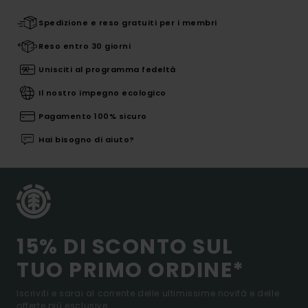
Spedizione e reso gratuiti per i membri
Reso entro 30 giorni
Unisciti al programma fedeltà
Il nostro impegno ecologico
Pagamento 100% sicuro
Hai bisogno di aiuto?
15% DI SCONTO SUL
TUO PRIMO ORDINE*
Iscriviti e sarai al corrente delle ultimissime novità e delle
offerte più esclusive.