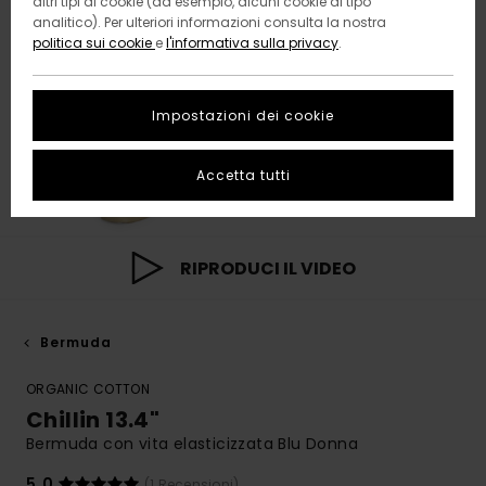
altri tipi di cookie (ad esempio, alcuni cookie di tipo
analitico). Per ulteriori informazioni consulta la nostra
politica sui cookie
e
l'informativa sulla privacy
.
Impostazioni dei cookie
Accetta tutti
RIPRODUCI IL VIDEO
Bermuda
ORGANIC COTTON
Chillin 13.4"
Bermuda con vita elasticizzata Blu Donna
5.0
(1 Recensioni)