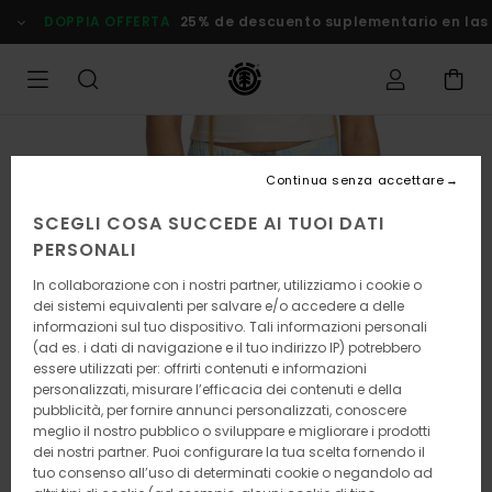
Salta
DOPPIA OFFERTA
25% de descuento suplementario en las
alle
informazioni
sul
prodotto
Continua senza accettare
SCEGLI COSA SUCCEDE AI TUOI DATI
PERSONALI
In collaborazione con i nostri partner, utilizziamo i cookie o
dei sistemi equivalenti per salvare e/o accedere a delle
informazioni sul tuo dispositivo. Tali informazioni personali
(ad es. i dati di navigazione e il tuo indirizzo IP) potrebbero
essere utilizzati per: offrirti contenuti e informazioni
personalizzati, misurare l’efficacia dei contenuti e della
pubblicità, per fornire annunci personalizzati, conoscere
meglio il nostro pubblico o sviluppare e migliorare i prodotti
dei nostri partner. Puoi configurare la tua scelta fornendo il
tuo consenso all’uso di determinati cookie o negandolo ad