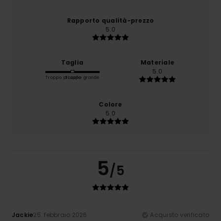
Rapporto qualità-prezzo
5.0
Taglia
Materiale
5.0
Troppo piccolo
Troppo grande
Colore
5.0
5
/5
Jackie
25. febbraio 2026
Acquisto verificato