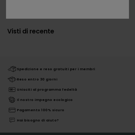
Spedizioni e Resi
Visti di recente
Spedizione e reso gratuiti per i membri
Reso entro 30 giorni
Unisciti al programma fedeltà
Il nostro impegno ecologico
Pagamento 100% sicuro
Hai bisogno di aiuto?