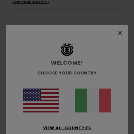
Compra altre opzioni
Descrizione
Pelago è una marca finlandese che produce
biciclette robuste e pratiche per la città e per i
percorsi sterrati.
WELCOME!
Abbiamo collaborato a una collezione di
ispirazione ciclistica, incarnata dalla maglietta
CHOOSE YOUR COUNTRY
Element x Pelago a maniche lunghe con tintura
biologica e realizzata in cotone a maglia, con
cuciture coperte che riducono lo sfregamento e
il logo catarifrangente nella cucitura laterale.
Dettagli & caratteristiche
VIEW ALL COUNTRIES