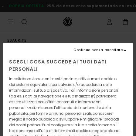
Salta
DOPPIA OFFERTA
25% de descuento suplementario en las Ofe
alle
informazioni
sul
prodotto
ESAURITE
Continua senza accettare
SCEGLI COSA SUCCEDE AI TUOI DATI
PERSONALI
In collaborazione con i nostri partner, utilizziamo i cookie o
dei sistemi equivalenti per salvare e/o accedere a delle
informazioni sul tuo dispositivo. Tali informazioni personali
(ad es. i dati di navigazione e il tuo indirizzo IP) potrebbero
essere utilizzati per: offrirti contenuti e informazioni
personalizzati, misurare l’efficacia dei contenuti e della
pubblicità, per fornire annunci personalizzati, conoscere
meglio il nostro pubblico o sviluppare e migliorare i prodotti
dei nostri partner. Puoi configurare la tua scelta fornendo il
tuo consenso all’uso di determinati cookie o negandolo ad