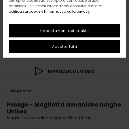
altri tipi di cookie (ad esempio, alcuni cookie di tipo
analitico). Per ulteriori informazioni consulta la nostra
politica sui cookie
e
l'informativa sulla privacy
.
Impostazioni dei cookie
Accetta tutti
RIPRODUCI IL VIDEO
Magliette
Pelago - Maglietta a maniche lunghe
Unisex
Maglietta a maniche lunghe Nero Uomo