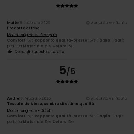
Maite
18. febbraio 2026
Acquisto verificato
Prodotto atteso
Mostra originale - Français
Comfort
: 5
Rapporto qualità-prezzo
: 5
Taglia
: Taglia
/5
/5
perfetta
Materiale
: 5
Colore
: 5
/5
/5
Consiglio questo prodotto
5
/5
Andre
18. febbraio 2026
Acquisto verificato
Tessuto delizioso, sembra di ottima qualità.
Mostra originale - Dutch
Comfort
: 5
Rapporto qualità-prezzo
: 5
Taglia
: Taglia
/5
/5
perfetta
Materiale
: 5
Colore
: 5
/5
/5