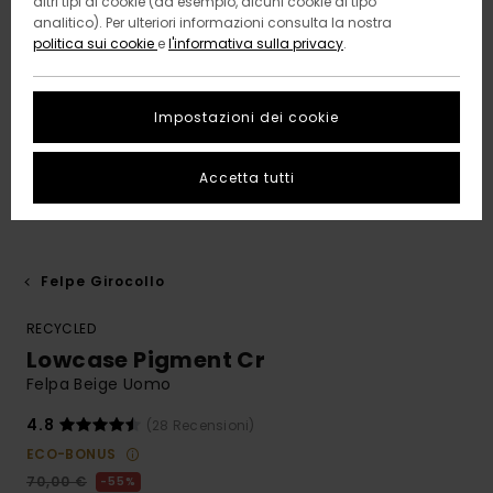
altri tipi di cookie (ad esempio, alcuni cookie di tipo
analitico). Per ulteriori informazioni consulta la nostra
politica sui cookie
e
l'informativa sulla privacy
.
Impostazioni dei cookie
Accetta tutti
Felpe Girocollo
RECYCLED
Lowcase Pigment Cr
Felpa Beige Uomo
4.8
(28 Recensioni)
ECO-BONUS
70,00 €
55%