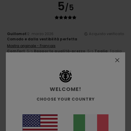
5
/5
Guillomot
12. marzo 2026
Acquisto verificato
Comodo e dalla vestibilità perfetta
Mostra originale - Français
Comfort
: 5
Rapporto qualità-prezzo
: 5
Taglia
: Taglia
/5
/5
perfetta
Materiale
: 5
Colore
: 5
/5
/5
Consiglio questo prodotto
5
/5
WELCOME!
CHOOSE YOUR COUNTRY
Guillomot
12. marzo 2026
Acquisto verificato
Ben tagliato e comodo
Mostra originale - Français
Comfort
: 5
Taglia
: Taglia perfetta
Colore
: 5
/5
/5
Consiglio questo prodotto