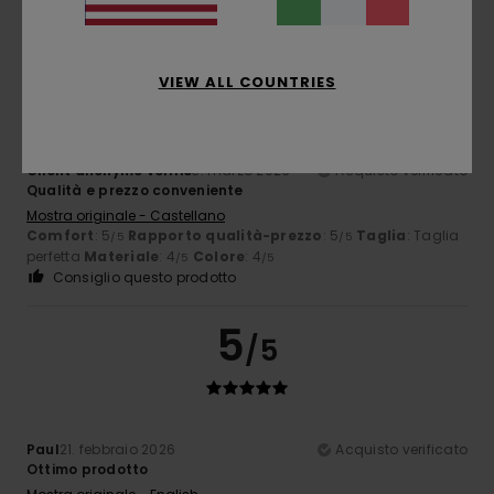
5
/5
VIEW ALL COUNTRIES
Client anonyme vérifié
3. marzo 2026
Acquisto verificato
Qualità e prezzo conveniente
Mostra originale - Castellano
Comfort
: 5
Rapporto qualità-prezzo
: 5
Taglia
: Taglia
/5
/5
perfetta
Materiale
: 4
Colore
: 4
/5
/5
Consiglio questo prodotto
5
/5
Paul
21. febbraio 2026
Acquisto verificato
Ottimo prodotto