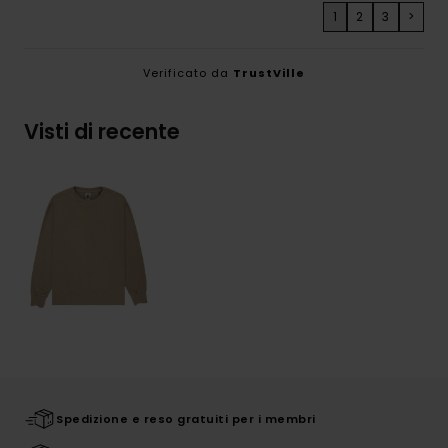
1
2
3
>
Verificato da
TrustVille
Visti di recente
Spedizione e reso gratuiti per i membri