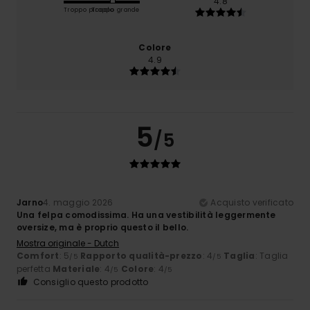
4.8
Troppo piccolo
Troppo grande
Colore
4.9
5
/5
Jarno
4. maggio 2026
Acquisto verificato
Una felpa comodissima. Ha una vestibilità leggermente
oversize, ma è proprio questo il bello.
Mostra originale - Dutch
Comfort
: 5
Rapporto qualità-prezzo
: 4
Taglia
: Taglia
/5
/5
perfetta
Materiale
: 4
Colore
: 4
/5
/5
Consiglio questo prodotto