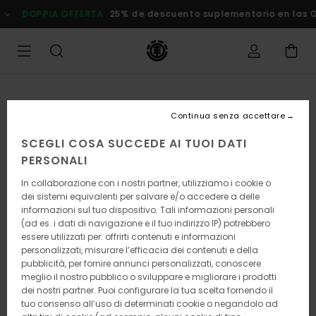
Salta
OPPIA OFFERTA
25% de descuento suplementario en las Ofertas
alle
informazioni
sul
prodotto
Continua senza accettare
SCEGLI COSA SUCCEDE AI TUOI DATI
PERSONALI
In collaborazione con i nostri partner, utilizziamo i cookie o
dei sistemi equivalenti per salvare e/o accedere a delle
informazioni sul tuo dispositivo. Tali informazioni personali
(ad es. i dati di navigazione e il tuo indirizzo IP) potrebbero
essere utilizzati per: offrirti contenuti e informazioni
personalizzati, misurare l’efficacia dei contenuti e della
pubblicità, per fornire annunci personalizzati, conoscere
meglio il nostro pubblico o sviluppare e migliorare i prodotti
dei nostri partner. Puoi configurare la tua scelta fornendo il
tuo consenso all’uso di determinati cookie o negandolo ad