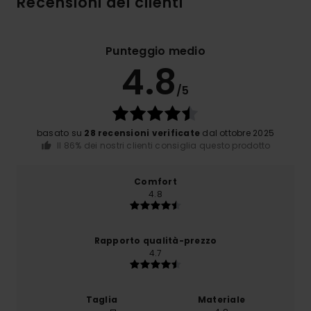
Recensioni dei clienti
Punteggio medio
4.8
/5
basato su
28 recensioni verificate
dal ottobre 2025
Il 86% dei nostri clienti consiglia questo prodotto
Comfort
4.8
Rapporto qualità-prezzo
4.7
Taglia
Materiale