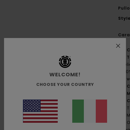
Pull
Styl
Cara
C
T
pol
(30
WELCOME!
v
CHOOSE YOUR COUNTRY
C
M
C
T
M
O
Ele