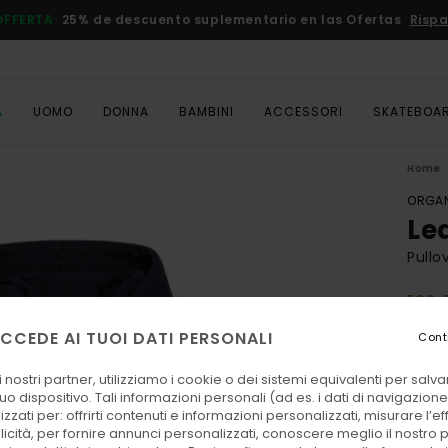
OFFERTA
25% de descuento suplementario en las Ofertas
Rispa
A
UOMO
DONNA
BAMBINI
ACCESSORI
SKATEBOA
Home
ORGAN
Le
Pullo
ECO-
75,
CCEDE AI TUOI DATI PERSONALI
Cont
DOPPI
 nostri partner, utilizziamo i cookie o dei sistemi equivalenti per sal
uo dispositivo. Tali informazioni personali (ad es. i dati di navigazione e
Color
zzati per: offrirti contenuti e informazioni personalizzati, misurare l’ef
licità, per fornire annunci personalizzati, conoscere meglio il nostro 