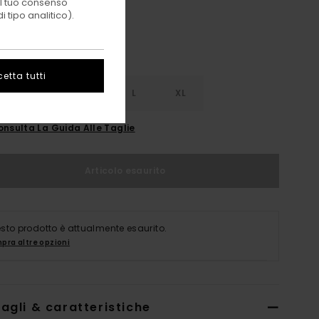
 il tuo consenso
 tipo analitico).
etta tutti
S
S
M
L
XL
onsulta La Guida Alle Taglie
Articolo esaurito
sto prodotto è attualmente esaurito.
pra altre opzioni
agli & caratteristiche