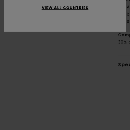
A
VIEW ALL COUNTRIES
abb
S
Com
30% 
Sped