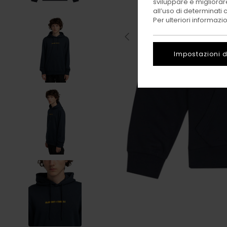
sviluppare e migliorare
all’uso di determinati 
Per ulteriori informazi
Impostazioni d