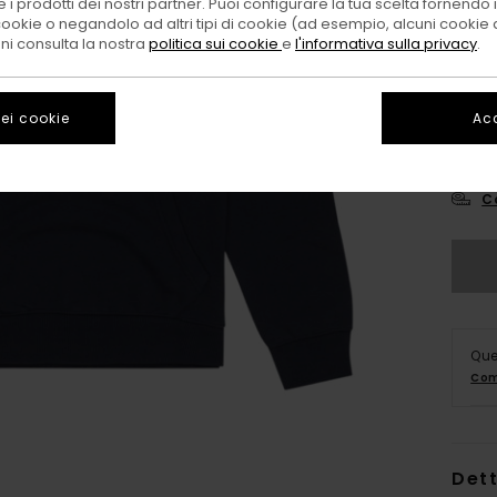
 i prodotti dei nostri partner. Puoi configurare la tua scelta fornendo
cookie o negandolo ad altri tipi di cookie (ad esempio, alcuni cookie di
oni consulta la nostra
politica sui cookie
e
l'informativa sulla privacy
.
ei cookie
Acc
X
C
Que
Com
Dett