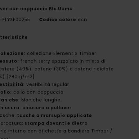
over con cappuccio Blu Uomo
e
ELYSF00255
Codice colore
ecn
tteristiche
ollezione:
collezione Element x Timber
essuto:
french terry spazzolato in misto di
iestere (40%), cotone (30%) e cotone riciclato
%) [280 g/m2]
estibilità:
vestibilità regular
ollo:
collo con cappuccio
aniche:
Maniche lunghe
hiusura: chiusura a pullover
asche:
tasche a marsupio applicate
arcatura:
stampa davanti e dietro
rlo interno con etichetta a bandiera Timber /
ment