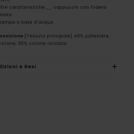
ltre caratteristiche:__ cappuccio con fodera
inata
tampa a base d'acqua
posizione
[Tessuto principale] 40% poliestere,
cotone, 30% cotone riciclato
izioni e Resi