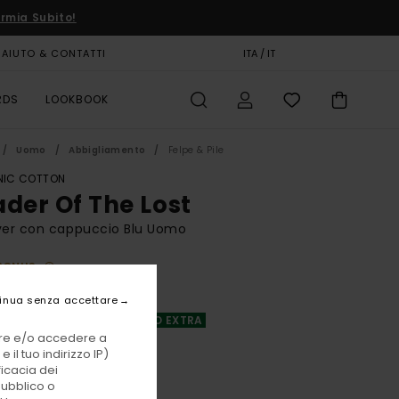
rmia Subito!
AIUTO & CONTATTI
CARTA REGALO
ITA / IT
NEGOZI
RDS
LOOKBOOK
Uomo
Abbigliamento
Felpe & Pile
IC COTTON
ader Of The Lost
ver con cappuccio Blu Uomo
BONUS
00 €
inua senza accettare
A OFFERTA 25% DI SCONTO EXTRA
vare e/o accedere a
 il tuo indirizzo IP)
Eclipse Navy
i
ficacia dei
pubblico o