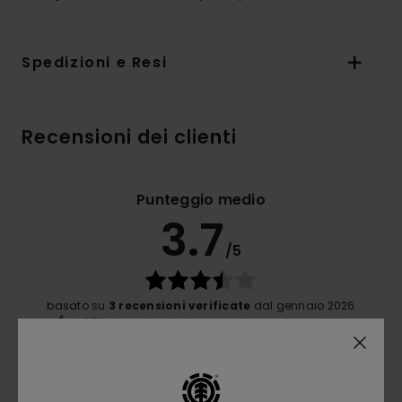
Spedizioni e Resi
Recensioni dei clienti
Punteggio medio
3.7
/5
basato su
3 recensioni verificate
dal gennaio 2026
Il 67% dei nostri clienti consiglia questo prodotto
Comfort
3.7