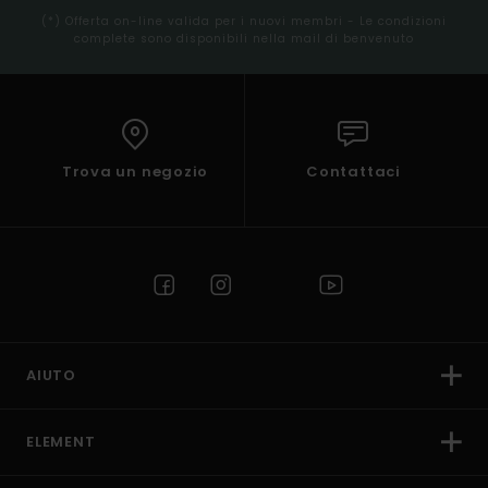
(*) Offerta on-line valida per i nuovi membri - Le condizioni
complete sono disponibili nella mail di benvenuto
Trova un negozio
Contattaci
AIUTO
ELEMENT