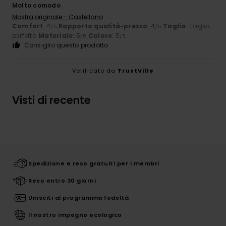
Molto comodo
Mostra originale - Castellano
Comfort
: 4
Rapporto qualità-prezzo
: 4
Taglia
: Taglia
/5
/5
perfetta
Materiale
: 5
Colore
: 5
/5
/5
Consiglio questo prodotto
Verificato da
TrustVille
Visti di recente
Spedizione e reso gratuiti per i membri
Reso entro 30 giorni
Unisciti al programma fedeltà
Il nostro impegno ecologico