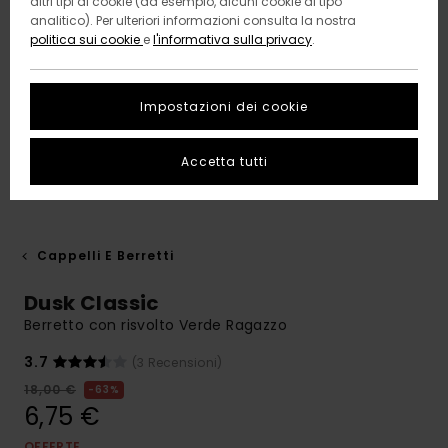
altri tipi di cookie (ad esempio, alcuni cookie di tipo
analitico). Per ulteriori informazioni consulta la nostra
politica sui cookie
e
l'informativa sulla privacy
.
Impostazioni dei cookie
Accetta tutti
Cappelli E Berretti
Dusk Classic
Berretto con risvolto Verde Ragazzo
3.7
(3 Recensioni)
18,00 €
63%
6,75 €
OFFERTE