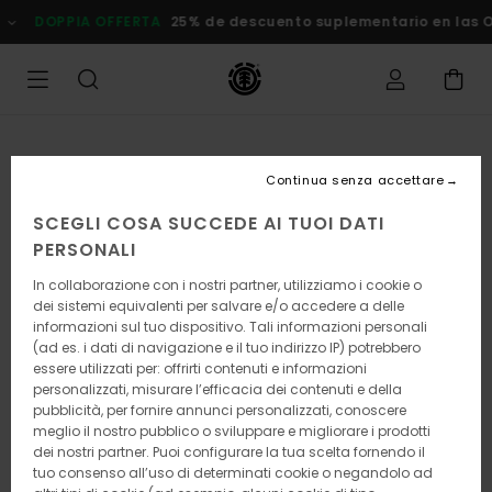
Salta
DOPPIA OFFERTA
25% de descuento suplementario en las Ofer
alle
informazioni
sul
prodotto
Continua senza accettare
SCEGLI COSA SUCCEDE AI TUOI DATI
PERSONALI
In collaborazione con i nostri partner, utilizziamo i cookie o
dei sistemi equivalenti per salvare e/o accedere a delle
informazioni sul tuo dispositivo. Tali informazioni personali
(ad es. i dati di navigazione e il tuo indirizzo IP) potrebbero
essere utilizzati per: offrirti contenuti e informazioni
personalizzati, misurare l’efficacia dei contenuti e della
pubblicità, per fornire annunci personalizzati, conoscere
meglio il nostro pubblico o sviluppare e migliorare i prodotti
dei nostri partner. Puoi configurare la tua scelta fornendo il
tuo consenso all’uso di determinati cookie o negandolo ad