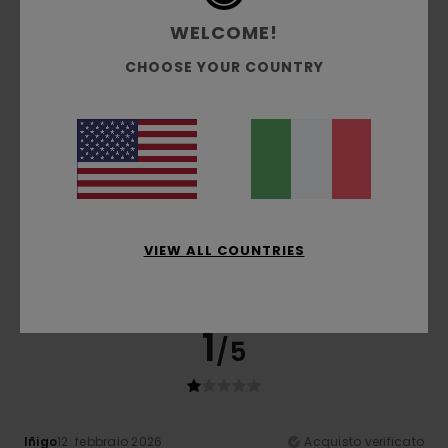
WELCOME!
Rapporto qualità-prezzo
CHOOSE YOUR COUNTRY
3.3
Taglia
Materiale
3.7
Troppo piccolo
Troppo grande
Colore
4.0
VIEW ALL COUNTRIES
1
/5
Iñigo
12. febbraio 2026
Acquisto verificato