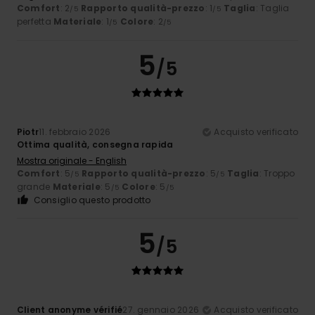
Comfort
: 2
Rapporto qualità-prezzo
: 1
Taglia
: Taglia
/5
/5
perfetta
Materiale
: 1
Colore
: 2
/5
/5
5
/5
Piotr
11. febbraio 2026
Acquisto verificato
Ottima qualità, consegna rapida
Mostra originale - English
Comfort
: 5
Rapporto qualità-prezzo
: 5
Taglia
: Troppo
/5
/5
grande
Materiale
: 5
Colore
: 5
/5
/5
Consiglio questo prodotto
5
/5
Client anonyme vérifié
27. gennaio 2026
Acquisto verificato