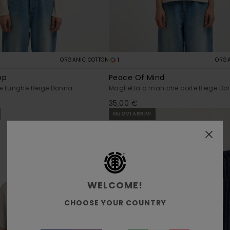
1
ORGANIC COTTON
ORGA
op
Peace Of Mind
e Lunghe Beige Donna
Maglietta a maniche corte Beige D
35,00 €
NUOVI ARRIVI
WELCOME!
CHOOSE YOUR COUNTRY