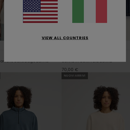
VIEW ALL COUNTRIES
1
ORGANIC COTTON
365 D
maniche corte Beige Donna
Gonna in denim Blu Donna
70,00 €
NUOVI ARRIVI