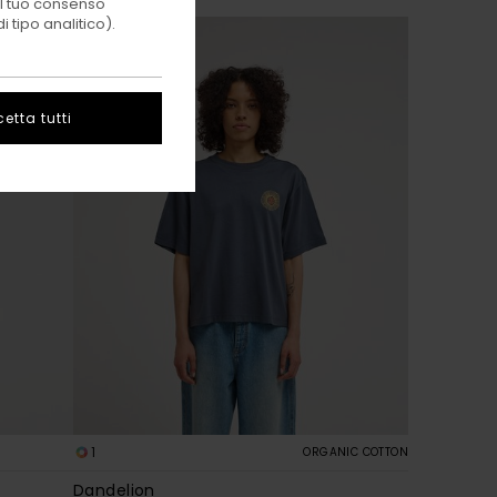
 il tuo consenso
 tipo analitico).
NUOVI ARRIVI
etta tutti
1
ORGANIC COTTON
Dandelion