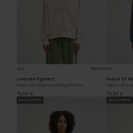
2
1
RECYCLED
Lowcase Pigment
Peace Of M
Felpa con cappuccio Beige Donna
Felpa con ca
75,00 €
70,00 €
NUOVI ARRIVI
NUOVI ARRIVI