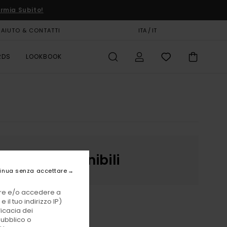
rmia Subito!
AIUTO & CONTATTI
CARTA REGALO
ITA / IT
NEGOZI
RDS
LOOKBOOK
 nuovo disponibili
inua senza accettare
vare e/o accedere a
 il tuo indirizzo IP)
ficacia dei
pubblico o