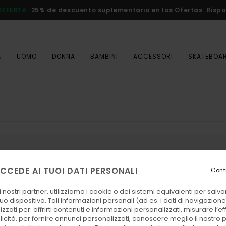
OFFERTA
25% de descuento suplementario en las Ofertas
Rispa
A
UOMO
DONNA
BAMBINI
ACCESSORI
SKATEBOA
otti che cerchi presto saranno di
CCEDE AI TUOI DATI PERSONALI
Cont
 nostri partner, utilizziamo i cookie o dei sistemi equivalenti per sal
uo dispositivo. Tali informazioni personali (ad es. i dati di navigazione e
piacerti
zzati per: offrirti contenuti e informazioni personalizzati, misurare l’ef
licità, per fornire annunci personalizzati, conoscere meglio il nostro 