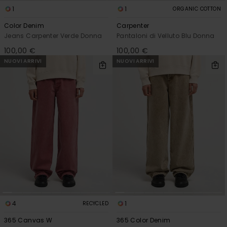
1
1
ORGANIC COTTON
Color Denim
Carpenter
Jeans Carpenter Verde Donna
Pantaloni di Velluto Blu Donna
100,00 €
100,00 €
NUOVI ARRIVI
NUOVI ARRIVI
4
1
RECYCLED
365 Canvas W
365 Color Denim