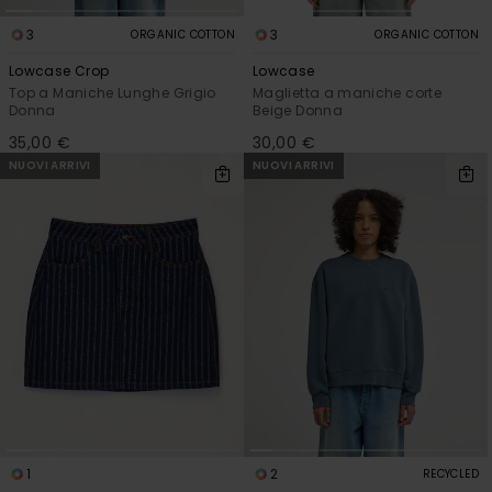
3
3
ORGANIC COTTON
ORGANIC COTTON
Lowcase Crop
Lowcase
Top a Maniche Lunghe Grigio
Maglietta a maniche corte
Donna
Beige Donna
35,00 €
30,00 €
NUOVI ARRIVI
NUOVI ARRIVI
1
2
RECYCLED