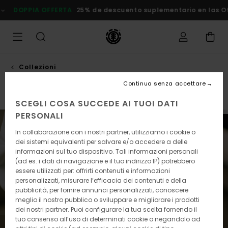
Salta
25% de descuento suplementario en las Ofertas
Risparmia Sub
alla
selezione
di
griglie
dei
prodotti
Collezioni
Vitória mendonça
Continua senza accettare
SCEGLI COSA SUCCEDE AI TUOI DATI
PERSONALI
In collaborazione con i nostri partner, utilizziamo i cookie o
dei sistemi equivalenti per salvare e/o accedere a delle
informazioni sul tuo dispositivo. Tali informazioni personali
(ad es. i dati di navigazione e il tuo indirizzo IP) potrebbero
essere utilizzati per: offrirti contenuti e informazioni
personalizzati, misurare l’efficacia dei contenuti e della
pubblicità, per fornire annunci personalizzati, conoscere
meglio il nostro pubblico o sviluppare e migliorare i prodotti
dei nostri partner. Puoi configurare la tua scelta fornendo il
tuo consenso all’uso di determinati cookie o negandolo ad