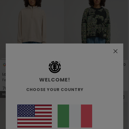
2
1
RECYCLED
RECYCLED
Lowcase Pigment
Analog
WELCOME!
Felpa con semi zip Beige Donna
Maglione Verde Donna
70,00 €
105,00 €
CHOOSE YOUR COUNTRY
NUOVI ARRIVI
NUOVI ARRIVI