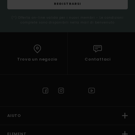
REGISTRARSI
(*) Offerta on-line valida per i nuovi membri - Le condizioni
complete sono disponibili nella mail di benvenuto
Trova un negozio
Contattaci
AIUTO
ELEMENT