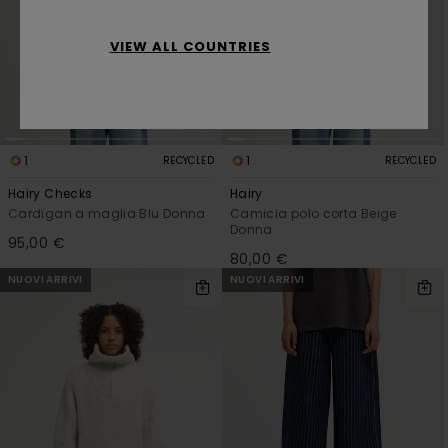
VIEW ALL COUNTRIES
1
1
RECYCLED
RECYCLED
Hairy Checks
Hairy
Cardigan a maglia Blu Donna
Camicia polo corta Beige
Donna
95,00 €
80,00 €
NUOVI ARRIVI
NUOVI ARRIVI