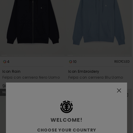
4
10
RECYCLED
Icon Rain
Icon Embroidery
Felpa con cerniera Nero Uomo
Felpa con cerniera Blu Uomo
90,00 €
70,00 €
NUOVI ARRIVI
NUOVI ARRIVI
WELCOME!
CHOOSE YOUR COUNTRY