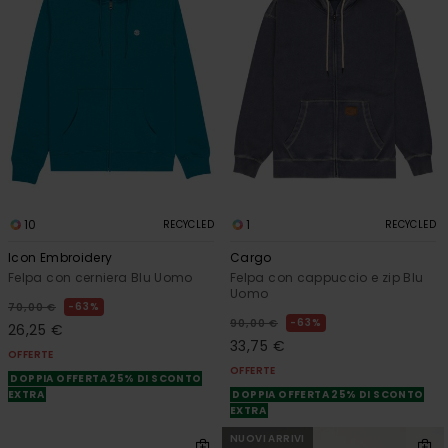
10
1
RECYCLED
RECYCLED
Icon Embroidery
Cargo
Felpa con cerniera Blu Uomo
Felpa con cappuccio e zip Blu
Uomo
63%
70,00 €
63%
90,00 €
26,25 €
33,75 €
OFFERTE
OFFERTE
DOPPIA OFFERTA 25% DI SCONTO
EXTRA
DOPPIA OFFERTA 25% DI SCONTO
EXTRA
NUOVI ARRIVI