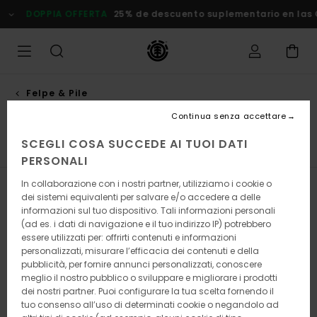
Salta
A OFFERTA
25% de descuento suplementario en las Ofertas
Ris
alla
selezione
di
griglie
dei
prodotti
Felpe & Pile
Felpe con zip
Continua senza accettare
SCEGLI COSA SUCCEDE AI TUOI DATI
 pile
Felpe con Zip
Felpe con Cappuccio
Maglioni
PERSONALI
In collaborazione con i nostri partner, utilizziamo i cookie o
Filtra e Ordina
27
Risultati
dei sistemi equivalenti per salvare e/o accedere a delle
informazioni sul tuo dispositivo. Tali informazioni personali
Salta
Vai
(ad es. i dati di navigazione e il tuo indirizzo IP) potrebbero
ai
a
essere utilizzati per: offrirti contenuti e informazioni
criteri
visualizza
personalizzati, misurare l’efficacia dei contenuti e della
del
in
pubblicità, per fornire annunci personalizzati, conoscere
filtro
ordine
meglio il nostro pubblico o sviluppare e migliorare i prodotti
di
ricerca
dei nostri partner. Puoi configurare la tua scelta fornendo il
tuo consenso all’uso di determinati cookie o negandolo ad