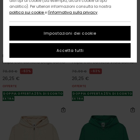
altri tipi di cookie (ad esempio, alcuni cookie di tipo
analitico). Per ulteriori informazioni consulta la nostra
politica sui cookie
e
l'informativa sulla privacy
.
Impostazioni dei cookie
10
10
RECYCLED
RECYCLED
Accetta tutti
Icon Embroidery
Icon Embroidery
Felpa con cerniera Beige Uomo
Felpa con cerniera Viola Uomo
63%
63%
70,00 €
70,00 €
26,25 €
26,25 €
OFFERTE
OFFERTE
DOPPIA OFFERTA 25% DI SCONTO
DOPPIA OFFERTA 25% DI SCONTO
EXTRA
EXTRA