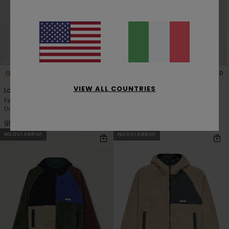
2
2
RECYCLED
RECYCLED
VIEW ALL COUNTRIES
Lowcase Corduroy
Lowcase Corduroy
Felpa con cappuccio Marrone
Felpa con cappuccio Verde
Uomo
Uomo
95,00 €
95,00 €
NUOVI ARRIVI
NUOVI ARRIVI