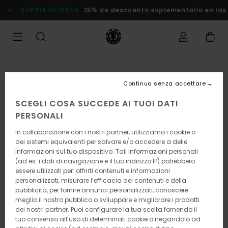
Salta
DOPPIA OFFERTA
25% de descuento suplementario en las
alle
informazioni
sul
prodotto
Continua senza accettare
SCEGLI COSA SUCCEDE AI TUOI DATI
PERSONALI
In collaborazione con i nostri partner, utilizziamo i cookie o
dei sistemi equivalenti per salvare e/o accedere a delle
informazioni sul tuo dispositivo. Tali informazioni personali
(ad es. i dati di navigazione e il tuo indirizzo IP) potrebbero
essere utilizzati per: offrirti contenuti e informazioni
personalizzati, misurare l’efficacia dei contenuti e della
pubblicità, per fornire annunci personalizzati, conoscere
meglio il nostro pubblico o sviluppare e migliorare i prodotti
dei nostri partner. Puoi configurare la tua scelta fornendo il
tuo consenso all’uso di determinati cookie o negandolo ad