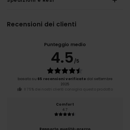
Spedizioni e Resi
Recensioni dei clienti
Punteggio medio
4.5
/5
basato su
65 recensioni verificate
dal settembre
2025
Il 75% dei nostri clienti consiglia questo prodotto
Comfort
4.7
Rapporto qualità-prezzo