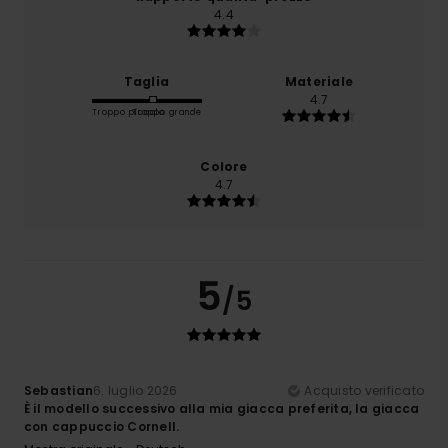
4.4
Taglia
Materiale
4.7
Troppo piccolo
Troppo grande
Colore
4.7
5
/5
Sebastian
6. luglio 2026
Acquisto verificato
È il modello successivo alla mia giacca preferita, la giacca
con cappuccio Cornell.