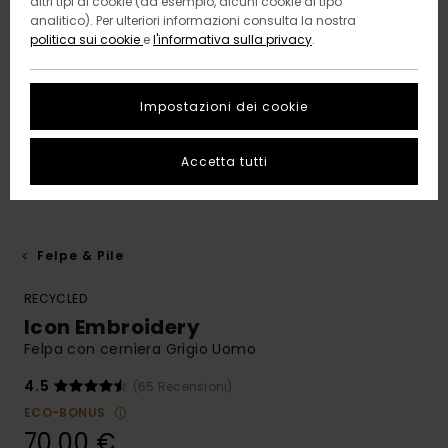
altri tipi di cookie (ad esempio, alcuni cookie di tipo
analitico). Per ulteriori informazioni consulta la nostra
politica sui cookie
e
l'informativa sulla privacy
.
Impostazioni dei cookie
Accetta tutti
Felpe & Pile
RECYCLED
Icon Embroidery
Felpa con cerniera Grigio Uomo
4.5
(65 Recensioni)
ECO-BONUS
70,00 €