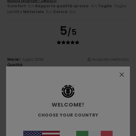
Mostra originale - Deutsch
Comfort
: 5
Rapporto qualità-prezzo
: 4
Taglia
: Taglia
/5
/5
perfetta
Materiale
: 5
Colore
: 5
/5
/5
5
/5
Marie
3. luglio 2026
Acquisto verificato
Qualità
Mostra originale - Français
Comfort
: 5
Rapporto qualità-prezzo
: 5
Taglia
: Taglia
/5
/5
perfetta
Materiale
: 5
Colore
: 5
/5
/5
Consiglio questo prodotto
3
WELCOME!
/5
CHOOSE YOUR COUNTRY