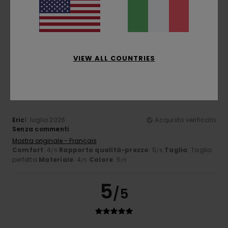
Stephane
2. luglio 2026
Acquisto verificato
Manca un elastico in fondo / che stringe
Mostra originale - Français
Comfort
: 4
Rapporto qualità-prezzo
: 4
Taglia
: Grande
/5
/5
Materiale
: 5
Colore
: 5
/5
/5
VIEW ALL COUNTRIES
4
/5
Eric
1. luglio 2026
Acquisto verificato
Senza commenti
Mostra originale - Français
Comfort
: 4
Rapporto qualità-prezzo
: 5
Taglia
: Taglia
/5
/5
perfetta
Materiale
: 4
Colore
: 5
/5
/5
5
/5