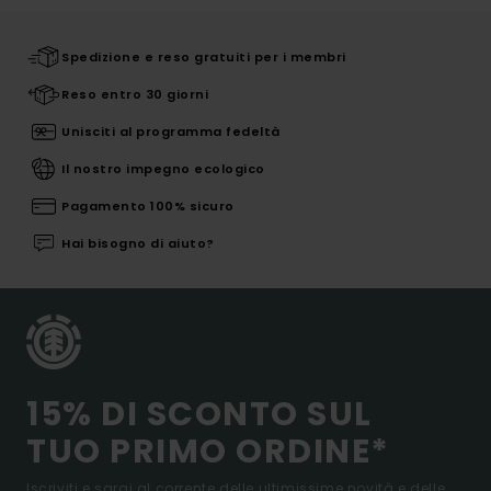
Spedizione e reso gratuiti per i membri
Reso entro 30 giorni
Unisciti al programma fedeltà
Il nostro impegno ecologico
Pagamento 100% sicuro
Hai bisogno di aiuto?
15% DI SCONTO SUL
TUO PRIMO ORDINE*
Iscriviti e sarai al corrente delle ultimissime novità e delle