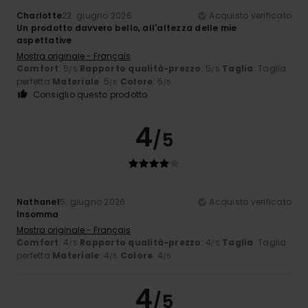
Charlotte
22. giugno 2026
Acquisto verificato
Un prodotto davvero bello, all'altezza delle mie
aspettative
Mostra originale - Français
Comfort
: 5
Rapporto qualità-prezzo
: 5
Taglia
: Taglia
/5
/5
perfetta
Materiale
: 5
Colore
: 5
/5
/5
Consiglio questo prodotto
4
/5
Nathanel
5. giugno 2026
Acquisto verificato
Insomma
Mostra originale - Français
Comfort
: 4
Rapporto qualità-prezzo
: 4
Taglia
: Taglia
/5
/5
perfetta
Materiale
: 4
Colore
: 4
/5
/5
4
/5