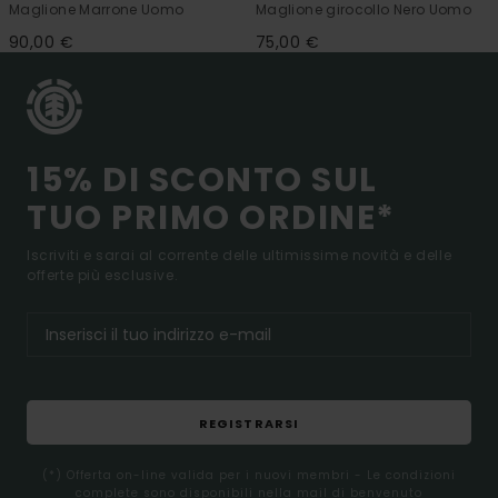
Maglione Marrone Uomo
Maglione girocollo Nero Uomo
90,00 €
75,00 €
15% DI SCONTO SUL
TUO PRIMO ORDINE*
Iscriviti e sarai al corrente delle ultimissime novità e delle
offerte più esclusive.
REGISTRARSI
(*) Offerta on-line valida per i nuovi membri - Le condizioni
complete sono disponibili nella mail di benvenuto