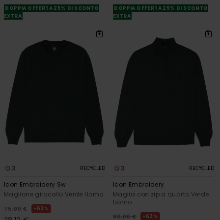
DOPPIA OFFERTA 25% DI SCONTO
DOPPIA OFFERTA 25% DI SCONTO
EXTRA
EXTRA
3
3
RECYCLED
RECYCLED
Icon Embroidery Sw
Icon Embroidery
Maglione girocollo Verde Uomo
Maglia con zip a quarto Verde
Uomo
63%
75,00 €
63%
80,00 €
28,12 €