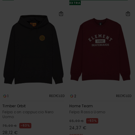
EXTRA
1
2
RECYCLED
RECYCLED
Timber Orbit
Home Team
Felpa con cappuccio Nero
Felpa Rosso Uomo
Uomo
63%
65,00 €
63%
75,00 €
24,37 €
28,12 €