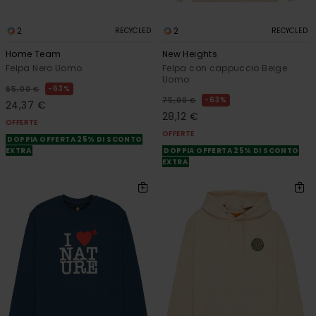
2
2
RECYCLED
RECYCLED
Home Team
New Heights
Felpa Nero Uomo
Felpa con cappuccio Beige
Uomo
63%
65,00 €
63%
75,00 €
24,37 €
28,12 €
OFFERTE
OFFERTE
DOPPIA OFFERTA 25% DI SCONTO
EXTRA
DOPPIA OFFERTA 25% DI SCONTO
EXTRA