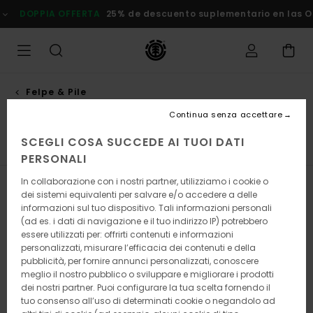
Salta
25% de descuento suplementario en las Ofertas
Risparmia Subi
alla
selezione
di
griglie
dei
prodotti
Felpe & Pile
Maglioni
Continua senza accettare
SCEGLI COSA SUCCEDE AI TUOI DATI
 pile
Felpe con Zip
Felpe con Cappuccio
Maglioni
PERSONALI
In collaborazione con i nostri partner, utilizziamo i cookie o
Filtra e Ordina
40
Risultati
dei sistemi equivalenti per salvare e/o accedere a delle
informazioni sul tuo dispositivo. Tali informazioni personali
Salta
Vai
(ad es. i dati di navigazione e il tuo indirizzo IP) potrebbero
ai
a
essere utilizzati per: offrirti contenuti e informazioni
criteri
visualizza
personalizzati, misurare l’efficacia dei contenuti e della
del
in
pubblicità, per fornire annunci personalizzati, conoscere
filtro
ordine
meglio il nostro pubblico o sviluppare e migliorare i prodotti
di
ricerca
dei nostri partner. Puoi configurare la tua scelta fornendo il
tuo consenso all’uso di determinati cookie o negandolo ad