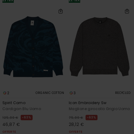
EXTRA
EXTRA
2
3
ORGANIC COTTON
RECYCLED
Spirit Camo
Icon Embroidery Sw
Cardigan Blu Uomo
Maglione girocollo Grigio Uomo
63%
63%
125,00 €
75,00 €
46,87 €
28,12 €
OFFERTE
OFFERTE