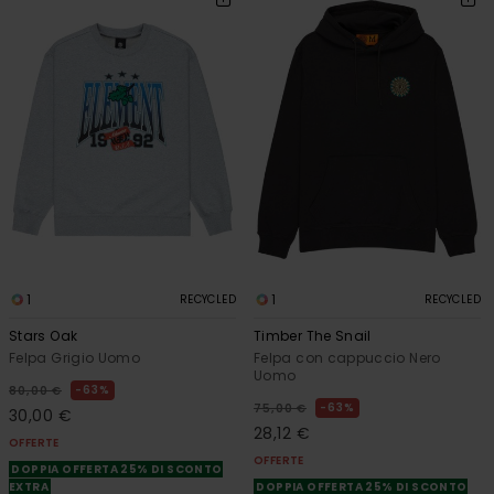
1
1
RECYCLED
RECYCLED
Stars Oak
Timber The Snail
Felpa Grigio Uomo
Felpa con cappuccio Nero
Uomo
63%
80,00 €
63%
75,00 €
30,00 €
28,12 €
OFFERTE
OFFERTE
DOPPIA OFFERTA 25% DI SCONTO
EXTRA
DOPPIA OFFERTA 25% DI SCONTO