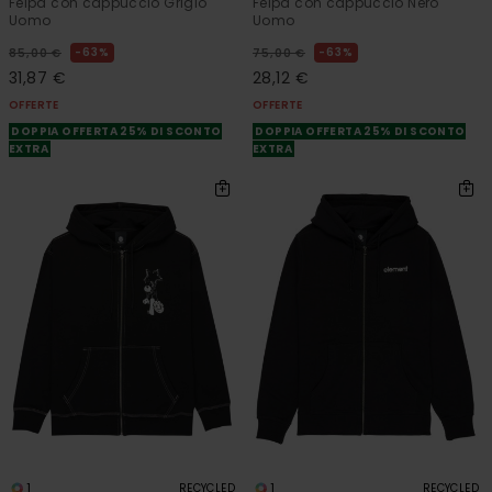
Felpa con cappuccio Grigio
Felpa con cappuccio Nero
Uomo
Uomo
63%
63%
85,00 €
75,00 €
31,87 €
28,12 €
OFFERTE
OFFERTE
DOPPIA OFFERTA 25% DI SCONTO
DOPPIA OFFERTA 25% DI SCONTO
EXTRA
EXTRA
1
1
RECYCLED
RECYCLED