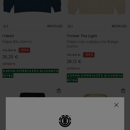
1
1
RECYCLED
RECYCLED
I Heart
Timber The Light
Felpa Blu Uomo
Felpa con cappuccio Beige
Uomo
63%
70,00 €
63%
75,00 €
26,25 €
28,12 €
OFFERTE
OFFERTE
DOPPIA OFFERTA 25% DI SCONTO
EXTRA
DOPPIA OFFERTA 25% DI SCONTO
EXTRA