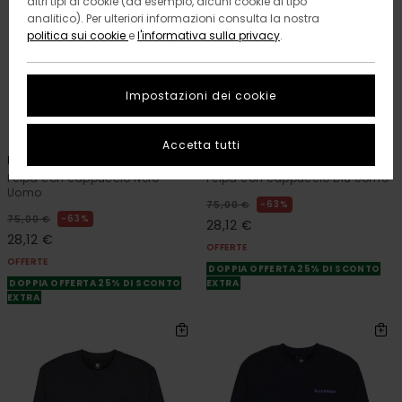
altri tipi di cookie (ad esempio, alcuni cookie di tipo
analitico). Per ulteriori informazioni consulta la nostra
politica sui cookie
e
l'informativa sulla privacy
.
Impostazioni dei cookie
2
2
RECYCLED
RECYCLED
Accetta tutti
New Heights
Element Co
Felpa con cappuccio Nero
Felpa con cappuccio Blu Uomo
Uomo
63%
75,00 €
63%
75,00 €
28,12 €
28,12 €
OFFERTE
OFFERTE
DOPPIA OFFERTA 25% DI SCONTO
DOPPIA OFFERTA 25% DI SCONTO
EXTRA
EXTRA