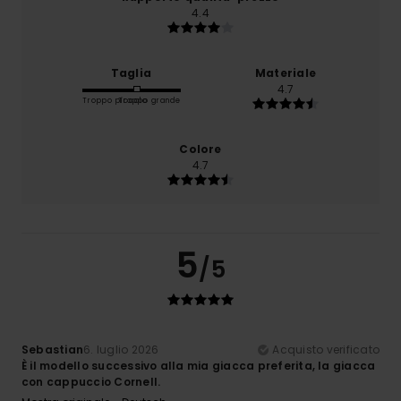
4.4
Taglia
Materiale
4.7
Troppo piccolo
Troppo grande
Colore
4.7
5
/5
Sebastian
6. luglio 2026
Acquisto verificato
È il modello successivo alla mia giacca preferita, la giacca
con cappuccio Cornell.