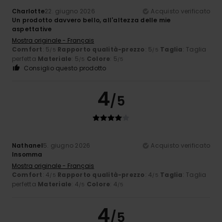
Charlotte
22. giugno 2026
Acquisto verificato
Un prodotto davvero bello, all'altezza delle mie
aspettative
Mostra originale - Français
Comfort
: 5
Rapporto qualità-prezzo
: 5
Taglia
: Taglia
/5
/5
perfetta
Materiale
: 5
Colore
: 5
/5
/5
Consiglio questo prodotto
4
/5
Nathanel
5. giugno 2026
Acquisto verificato
Insomma
Mostra originale - Français
Comfort
: 4
Rapporto qualità-prezzo
: 4
Taglia
: Taglia
/5
/5
perfetta
Materiale
: 4
Colore
: 4
/5
/5
4
/5