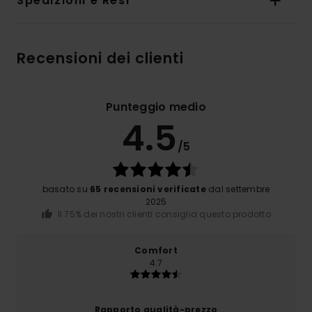
Spedizioni e Resi
Recensioni dei clienti
Punteggio medio
4.5
/5
basato su
65 recensioni verificate
dal settembre
2025
Il 75% dei nostri clienti consiglia questo prodotto
Comfort
4.7
Rapporto qualità-prezzo