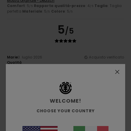
Mostra originale - Deutsch
Comfort
: 5
Rapporto qualità-prezzo
: 4
Taglia
: Taglia
/5
/5
perfetta
Materiale
: 5
Colore
: 5
/5
/5
5
/5
Marie
3. luglio 2026
Acquisto verificato
Qualità
Mostra originale - Français
Comfort
: 5
Rapporto qualità-prezzo
: 5
Taglia
: Taglia
/5
/5
perfetta
Materiale
: 5
Colore
: 5
/5
/5
Consiglio questo prodotto
3
WELCOME!
/5
CHOOSE YOUR COUNTRY