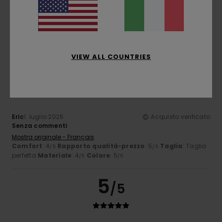
Stephane
2. luglio 2026
Acquisto verificato
Manca un elastico in fondo / che stringe
Mostra originale - Français
Comfort
: 4
Rapporto qualità-prezzo
: 4
Taglia
: Grande
/5
/5
Materiale
: 5
Colore
: 5
/5
/5
VIEW ALL COUNTRIES
4
/5
Eric
1. luglio 2026
Acquisto verificato
Senza commenti
Mostra originale - Français
Comfort
: 4
Rapporto qualità-prezzo
: 5
Taglia
: Taglia
/5
/5
perfetta
Materiale
: 4
Colore
: 5
/5
/5
5
/5