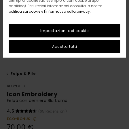
altri tipi di cookie (ad esempio, alcuni cookie di tipo
analitico). Per ulteriori informazioni consulta la nostra
politica sui cookie
e
l'informativa sulla privacy
.
Impostazioni dei cookie
Accetta tutti
Felpe & Pile
RECYCLED
Icon Embroidery
Felpa con cerniera Blu Uomo
4.5
(65 Recensioni)
ECO-BONUS
70,00 €