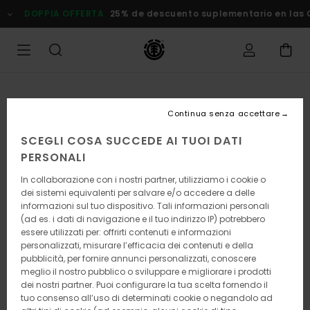
Salta
DOPPIA OFFERTA
25% de descuento suplementario en las
alle
informazioni
sul
prodotto
Continua senza accettare
SCEGLI COSA SUCCEDE AI TUOI DATI
PERSONALI
In collaborazione con i nostri partner, utilizziamo i cookie o
dei sistemi equivalenti per salvare e/o accedere a delle
informazioni sul tuo dispositivo. Tali informazioni personali
(ad es. i dati di navigazione e il tuo indirizzo IP) potrebbero
essere utilizzati per: offrirti contenuti e informazioni
personalizzati, misurare l’efficacia dei contenuti e della
pubblicità, per fornire annunci personalizzati, conoscere
meglio il nostro pubblico o sviluppare e migliorare i prodotti
dei nostri partner. Puoi configurare la tua scelta fornendo il
tuo consenso all’uso di determinati cookie o negandolo ad