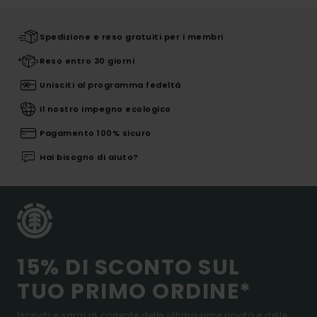
Spedizione e reso gratuiti per i membri
Reso entro 30 giorni
Unisciti al programma fedeltà
Il nostro impegno ecologico
Pagamento 100% sicuro
Hai bisogno di aiuto?
15% DI SCONTO SUL
TUO PRIMO ORDINE*
Iscriviti e sarai al corrente delle ultimissime novità e delle