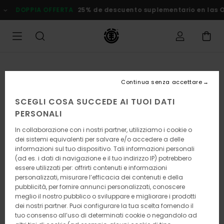
Salta
DOPPIA OFFERTA
25% de descuento suplementario en las
alle
informazioni
sul
prodotto
Continua senza accettare
SCEGLI COSA SUCCEDE AI TUOI DATI
PERSONALI
In collaborazione con i nostri partner, utilizziamo i cookie o
dei sistemi equivalenti per salvare e/o accedere a delle
informazioni sul tuo dispositivo. Tali informazioni personali
(ad es. i dati di navigazione e il tuo indirizzo IP) potrebbero
essere utilizzati per: offrirti contenuti e informazioni
personalizzati, misurare l’efficacia dei contenuti e della
pubblicità, per fornire annunci personalizzati, conoscere
meglio il nostro pubblico o sviluppare e migliorare i prodotti
dei nostri partner. Puoi configurare la tua scelta fornendo il
tuo consenso all’uso di determinati cookie o negandolo ad