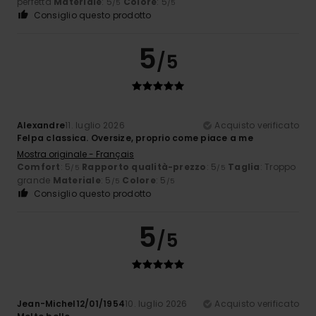
perfetta
Materiale
: 5
Colore
: 5
/5
/5
Consiglio questo prodotto
5
/5
Alexandre
11. luglio 2026
Acquisto verificato
Felpa classica. Oversize, proprio come piace a me
Mostra originale - Français
Comfort
: 5
Rapporto qualità-prezzo
: 5
Taglia
: Troppo
/5
/5
grande
Materiale
: 5
Colore
: 5
/5
/5
Consiglio questo prodotto
5
/5
Jean-Michel12/01/1954
10. luglio 2026
Acquisto verificato