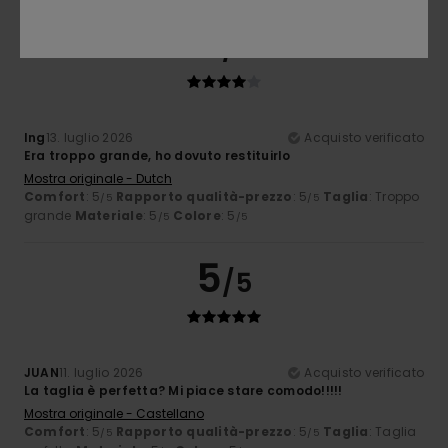
4
/5
Ing
13. luglio 2026
Acquisto verificato
Era troppo grande, ho dovuto restituirlo
Mostra originale - Dutch
Comfort
: 5
Rapporto qualità-prezzo
: 5
Taglia
: Troppo
/5
/5
grande
Materiale
: 5
Colore
: 5
/5
/5
5
/5
JUAN
11. luglio 2026
Acquisto verificato
La taglia è perfetta? Mi piace stare comodo!!!!!
Mostra originale - Castellano
Comfort
: 5
Rapporto qualità-prezzo
: 5
Taglia
: Taglia
/5
/5