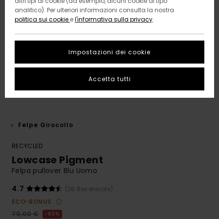
altri tipi di cookie (ad esempio, alcuni cookie di tipo
analitico). Per ulteriori informazioni consulta la nostra
politica sui cookie
e
l'informativa sulla privacy
.
Impostazioni dei cookie
Accetta tutti
Felpe Girocollo
RECYCLED
Lowcase Pigment
Felpa pullover Blu Uomo
4.7
(26 Recensioni)
ECO-BONUS
70,00 €
63%