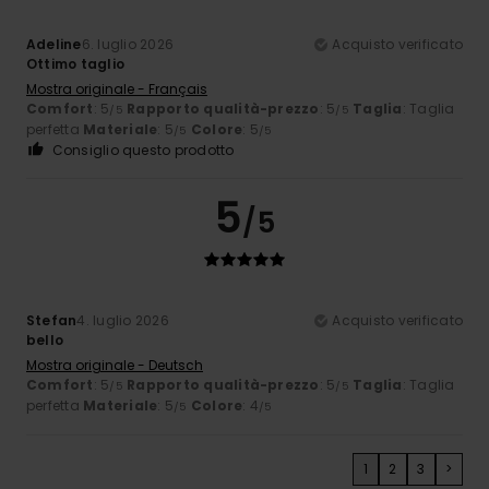
Adeline
6. luglio 2026
Acquisto verificato
Ottimo taglio
Mostra originale - Français
Comfort
: 5
Rapporto qualità-prezzo
: 5
Taglia
: Taglia
/5
/5
perfetta
Materiale
: 5
Colore
: 5
/5
/5
Consiglio questo prodotto
5
/5
Stefan
4. luglio 2026
Acquisto verificato
bello
Mostra originale - Deutsch
Comfort
: 5
Rapporto qualità-prezzo
: 5
Taglia
: Taglia
/5
/5
perfetta
Materiale
: 5
Colore
: 4
/5
/5
1
2
3
>