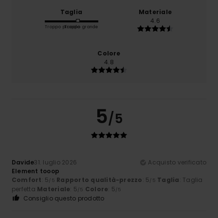
Taglia
Materiale
4.6
Troppo piccolo
Troppo grande
Colore
4.8
5
/5
Davide
31. luglio 2026
Acquisto verificato
Element tooop
Comfort
: 5
Rapporto qualità-prezzo
: 5
Taglia
: Taglia
/5
/5
perfetta
Materiale
: 5
Colore
: 5
/5
/5
Consiglio questo prodotto