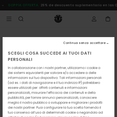
Salta
DOPPIA OFFERTA
25% de descuento suplementario en las Ofe
alle
informazioni
sul
prodotto
Continua senza accettare
SCEGLI COSA SUCCEDE AI TUOI DATI
PERSONALI
In collaborazione con i nostri partner, utilizziamo i cookie o
dei sistemi equivalenti per salvare e/o accedere a delle
informazioni sul tuo dispositivo. Tali informazioni personali
(ad es. i dati di navigazione e il tuo indirizzo IP) potrebbero
essere utilizzati per: offrirti contenuti e informazioni
personalizzati, misurare l’efficacia dei contenuti e della
pubblicità, per fornire annunci personalizzati, conoscere
meglio il nostro pubblico o sviluppare e migliorare i prodotti
dei nostri partner. Puoi configurare la tua scelta fornendo il
tuo consenso all’uso di determinati cookie o negandolo ad