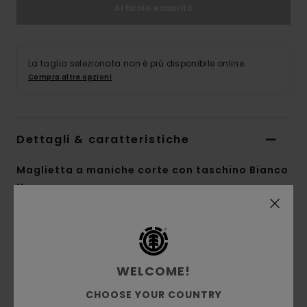
Articolo esaurito
La taglia selezionata non è più disponibile online.
Compra altre opzioni
Dettagli & caratteristiche
Maglietta a maniche corte con taschino Bianco
Uomo
Style
ELYKT00175
Codice colore
otw
Caratteristiche
WELCOME!
Collezione:
collezione Mainline
CHOOSE YOUR COUNTRY
Tessuto:
morbido jersey singolo di 100%