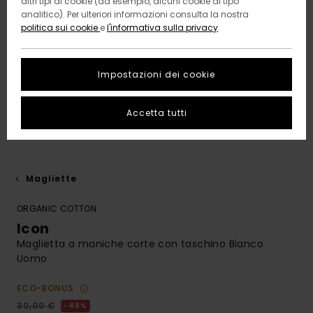
altri tipi di cookie (ad esempio, alcuni cookie di tipo
analitico). Per ulteriori informazioni consulta la nostra
politica sui cookie
e
l'informativa sulla privacy
.
Impostazioni dei cookie
Accetta tutti
Magliette
ORGANIC COTTON
Icon
Maglietta a maniche corte con taschino Bianco
Uomo
ECO-BONUS
30,00 €
48%