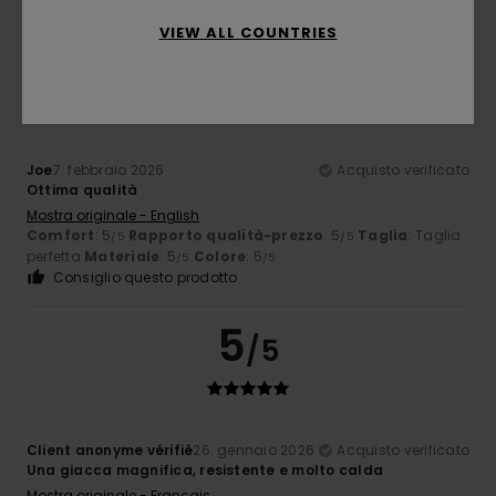
VIEW ALL COUNTRIES
5
/5
Joe
7. febbraio 2026
Acquisto verificato
Ottima qualità
Mostra originale - English
Comfort
: 5
Rapporto qualità-prezzo
: 5
Taglia
: Taglia
/5
/5
perfetta
Materiale
: 5
Colore
: 5
/5
/5
Consiglio questo prodotto
5
/5
Client anonyme vérifié
26. gennaio 2026
Acquisto verificato
Una giacca magnifica, resistente e molto calda
Mostra originale - Français