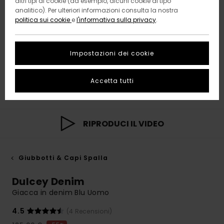
altri tipi di cookie (ad esempio, alcuni cookie di tipo
analitico). Per ulteriori informazioni consulta la nostra
politica sui cookie
e
l'informativa sulla privacy
.
Impostazioni dei cookie
Accetta tutti
RIPRODUCI IL VIDEO
Giubbotti & Capi Spalla
Dulcey Denim
Giacca in denim Blu Uomo
4.5
(4 Recensioni)