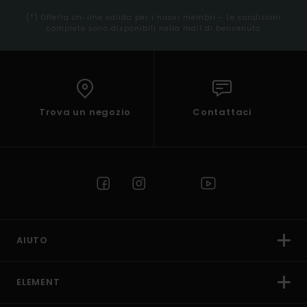
(*) Offerta on-line valida per i nuovi membri - Le condizioni
complete sono disponibili nella mail di benvenuto
Trova un negozio
Contattaci
AIUTO
ELEMENT