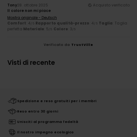
Tony
28. ottobre 2025
Acquisto verificato
Il colore non mi piace
Mostra originale - Deutsch
Comfort
: 4
Rapporto qualità-prezzo
: 4
Taglia
: Taglia
/5
/5
perfetta
Materiale
: 5
Colore
: 3
/5
/5
Verificato da
TrustVille
Visti di recente
Spedizione e reso gratuiti per i membri
Reso entro 30 giorni
Unisciti al programma fedeltà
Il nostro impegno ecologico