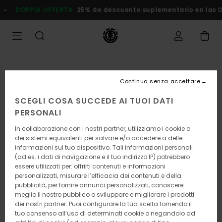
Salta
DOPPIA OFFERTA
25% de descuento suplementario en las Ofert
alle
informazioni
sul
prodotto
Continua senza accettare
SCEGLI COSA SUCCEDE AI TUOI DATI
PERSONALI
In collaborazione con i nostri partner, utilizziamo i cookie o
dei sistemi equivalenti per salvare e/o accedere a delle
informazioni sul tuo dispositivo. Tali informazioni personali
(ad es. i dati di navigazione e il tuo indirizzo IP) potrebbero
essere utilizzati per: offrirti contenuti e informazioni
personalizzati, misurare l’efficacia dei contenuti e della
pubblicità, per fornire annunci personalizzati, conoscere
meglio il nostro pubblico o sviluppare e migliorare i prodotti
dei nostri partner. Puoi configurare la tua scelta fornendo il
tuo consenso all’uso di determinati cookie o negandolo ad