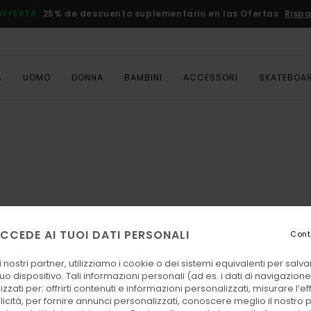
OFFERTA
25% de descuento suplementario en las Ofertas
Rispa
A
UOMO
DONNA
BAMBINI
ACCESSORI
SKATEBOA
CCEDE AI TUOI DATI PERSONALI
Cont
 nostri partner, utilizziamo i cookie o dei sistemi equivalenti per sal
uo dispositivo. Tali informazioni personali (ad es. i dati di navigazione e
zzati per: offrirti contenuti e informazioni personalizzati, misurare l’ef
licità, per fornire annunci personalizzati, conoscere meglio il nostro 