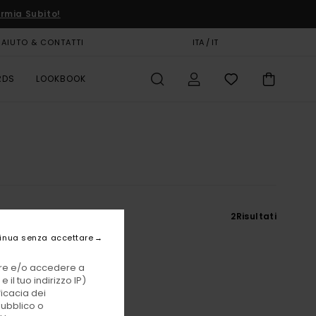
rmia Subito!
AIUTO & CONTATTI
CARTA REGALO
ITA / IT
NEGOZI
RDS
LOOKBOOK
2
Risultati
inua senza accettare
vare e/o accedere a
 il tuo indirizzo IP)
ficacia dei
pubblico o