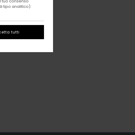
 il tuo consenso
 tipo analitico).
etta tutti