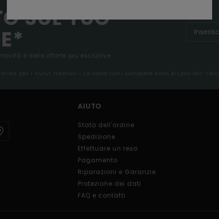
TO SUL TUO
E*
 novità e delle offerte più esclusive.
 valida per i nuovi membri - Le condizioni complete sono disponibili nel
AIUTO
Stato dell'ordine
Spedizione
Effettuare un reso
Pagamento
Riparazioni e Garanzie
Protezione dei dati
FAQ e contatti