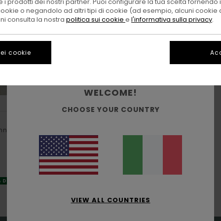
 i prodotti dei nostri partner. Puoi configurare la tua scelta fornendo
cookie o negandolo ad altri tipi di cookie (ad esempio, alcuni cookie di
oni consulta la nostra
politica sui cookie
e
l'informativa sulla privacy
.
ei cookie
Acc
WELCOME!
3
ORGANIC COTTON
ORGANIC COTTON
CHOOSE YOUR COUNTRY
Yarnhill
onna
Canottiera Beige Donna
48%
25,00 €
13,12 €
OFFERTE
% DI SCONTO EXTRA
DOPPIA OFFERTA 25% DI SCONTO EXTRA
VIEW ALL COUNTRIES