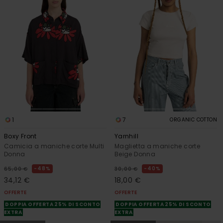
1
7
ORGANIC COTTON
Boxy Front
Yarnhill
Camicia a maniche corte Multi
Maglietta a maniche corte
Donna
Beige Donna
48%
40%
65,00 €
30,00 €
34,12 €
18,00 €
OFFERTE
OFFERTE
DOPPIA OFFERTA 25% DI SCONTO
DOPPIA OFFERTA 25% DI SCONTO
EXTRA
EXTRA