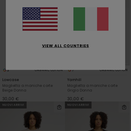
VIEW ALL COUNTRIES
3
7
ORGANIC COTTON
ORGANIC COTTON
Lowcase
Yarnhill
Maglietta a maniche corte
Maglietta a maniche corte
Beige Donna
Grigio Donna
30,00 €
30,00 €
NUOVI ARRIVI
NUOVI ARRIVI