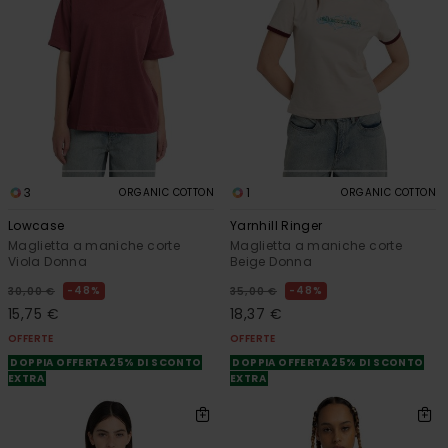
3
1
ORGANIC COTTON
ORGANIC COTTON
Lowcase
Yarnhill Ringer
Maglietta a maniche corte
Maglietta a maniche corte
Viola Donna
Beige Donna
48%
48%
30,00 €
35,00 €
15,75 €
18,37 €
OFFERTE
OFFERTE
DOPPIA OFFERTA 25% DI SCONTO
DOPPIA OFFERTA 25% DI SCONTO
EXTRA
EXTRA