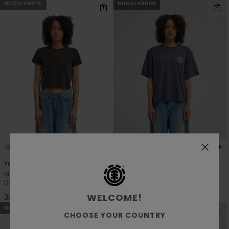
NUOVI ARRIVI
NUOVI ARRIVI
7
1
ORGANIC COTTON
ORGANIC COTTON
Yarnhill
Dandelion
Maglietta a maniche corte Nero
Maglietta a maniche corte
Donna
Grigio Donna
WELCOME!
30,00 €
35,00 €
NUOVI ARRIVI
NUOVI ARRIVI
CHOOSE YOUR COUNTRY