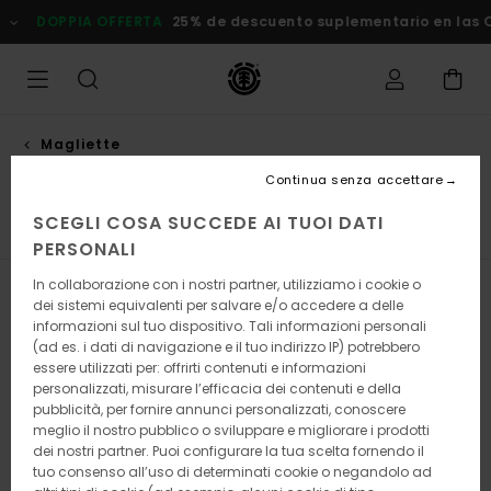
Salta
OPPIA OFFERTA
25% de descuento suplementario en las Oferta
alla
selezione
di
griglie
dei
prodotti
Magliette
Maniche corte
Continua senza accettare
SCEGLI COSA SUCCEDE AI TUOI DATI
Maniche Lunghe
Maniche Corte
Top
PERSONALI
In collaborazione con i nostri partner, utilizziamo i cookie o
Filtra e Ordina
13
Risultati
dei sistemi equivalenti per salvare e/o accedere a delle
informazioni sul tuo dispositivo. Tali informazioni personali
Salta
Vai
(ad es. i dati di navigazione e il tuo indirizzo IP) potrebbero
ai
a
essere utilizzati per: offrirti contenuti e informazioni
criteri
visualizza
personalizzati, misurare l’efficacia dei contenuti e della
del
in
pubblicità, per fornire annunci personalizzati, conoscere
filtro
ordine
meglio il nostro pubblico o sviluppare e migliorare i prodotti
di
ricerca
dei nostri partner. Puoi configurare la tua scelta fornendo il
tuo consenso all’uso di determinati cookie o negandolo ad