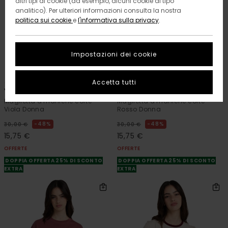
altri tipi di cookie (ad esempio, alcuni cookie di tipo
analitico). Per ulteriori informazioni consulta la nostra
politica sui cookie
e
l'informativa sulla privacy
.
Impostazioni dei cookie
7
7
ORGANIC COTTON
ORGANIC COTTON
Accetta tutti
Yarnhill
Yarnhill
Maglietta a maniche corte
Maglietta a maniche corte
Viola Donna
Rosso Donna
48%
48%
30,00 €
30,00 €
15,75 €
15,75 €
OFFERTE
OFFERTE
DOPPIA OFFERTA 25% DI SCONTO
DOPPIA OFFERTA 25% DI SCONTO
EXTRA
EXTRA