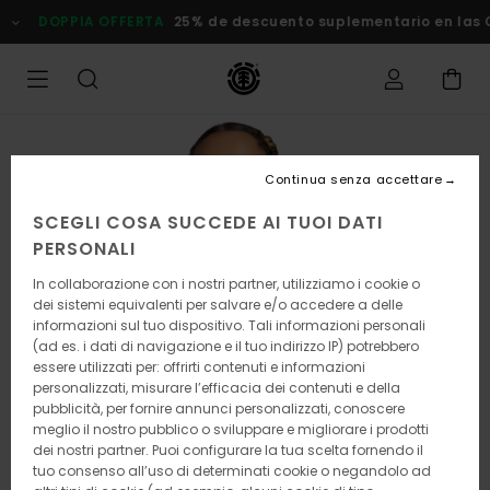
Salta
DOPPIA OFFERTA
25% de descuento suplementario en las Ofe
alle
informazioni
sul
prodotto
Continua senza accettare
SCEGLI COSA SUCCEDE AI TUOI DATI
PERSONALI
In collaborazione con i nostri partner, utilizziamo i cookie o
dei sistemi equivalenti per salvare e/o accedere a delle
informazioni sul tuo dispositivo. Tali informazioni personali
(ad es. i dati di navigazione e il tuo indirizzo IP) potrebbero
essere utilizzati per: offrirti contenuti e informazioni
personalizzati, misurare l’efficacia dei contenuti e della
pubblicità, per fornire annunci personalizzati, conoscere
meglio il nostro pubblico o sviluppare e migliorare i prodotti
dei nostri partner. Puoi configurare la tua scelta fornendo il
tuo consenso all’uso di determinati cookie o negandolo ad