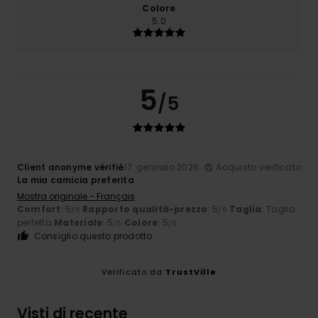
Colore
5.0
5
/5
Client anonyme vérifié
17. gennaio 2026
Acquisto verificato
La mia camicia preferita
Mostra originale - Français
Comfort
: 5
Rapporto qualità-prezzo
: 5
Taglia
: Taglia
/5
/5
perfetta
Materiale
: 5
Colore
: 5
/5
/5
Consiglio questo prodotto
Verificato da
TrustVille
Visti di recente