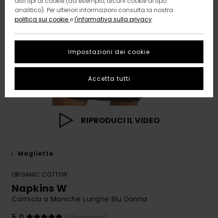
altri tipi di cookie (ad esempio, alcuni cookie di tipo
analitico). Per ulteriori informazioni consulta la nostra
politica sui cookie
e
l'informativa sulla privacy
.
Impostazioni dei cookie
Accetta tutti
RIPRODUCI IL VIDEO
Magliette
ORGANIC COTTON
Napkins W
Camicia a Maniche Lunghe Blu Donna
5.0
(1 Recensioni)