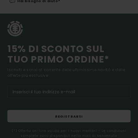
Hai bisogno di aiuto?
15% DI SCONTO SUL
TUO PRIMO ORDINE*
Iscriviti e sarai al corrente delle ultimissime novità e delle
offerte più esclusive.
REGISTRARSI
(*) Offerta on-line valida per i nuovi membri - Le condizioni
complete sono disponibili nella mail di benvenuto