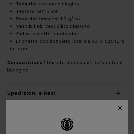
Tessuto:
cotone biologico
Tessuto semplice
Peso del tessuto:
110 g/m2
Vestibilità:
vestibilità rilassata
Collo:
colletto camiceria
Etichetta con bandiera laterale sulla cucitura
interna
Composizione
[Tessuto principale] 100% cotone
biologico
Spedizioni e Resi
Recensioni dei clienti