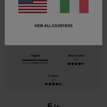
Il 100% dei nostri clienti consiglia questo prodotto
Comfort
4.3
VIEW ALL COUNTRIES
Rapporto qualità-prezzo
3.7
Taglia
Materiale
4.7
Troppo piccolo
Troppo grande
Colore
4.7
5