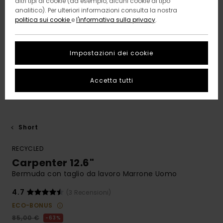
altri tipi di cookie (ad esempio, alcuni cookie di tipo
analitico). Per ulteriori informazioni consulta la nostra
politica sui cookie
e
l'informativa sulla privacy
.
Impostazioni dei cookie
Accetta tutti
Short
RECYCLED
Carpenter 12.6"
Bermuda con taglio da lavoro Marrone Uomo
4.7
(3 Recensioni)
ECO-BONUS
85,00 €
63%