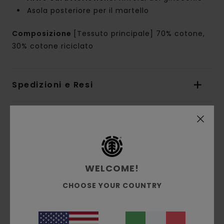
Asola posteriore per il martello
Composizione
[Tessuto principale] 70% cotone,
30% cotone riciclato
Spedizioni e Resi
Recensioni dei clienti
Punteggio medio
WELCOME!
4.7
CHOOSE YOUR COUNTRY
/5
basato su
3 recensioni verificate
dal maggio 2026