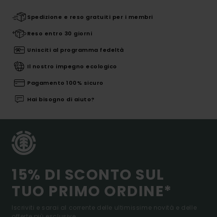
Spedizione e reso gratuiti per i membri
Reso entro 30 giorni
Unisciti al programma fedeltà
Il nostro impegno ecologico
Pagamento 100% sicuro
Hai bisogno di aiuto?
15% DI SCONTO SUL
TUO PRIMO ORDINE*
Iscriviti e sarai al corrente delle ultimissime novità e delle
offerte più esclusive.