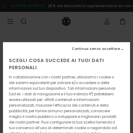
Salta
DOPPIA OFFERTA
25% de descuento suplementario en las Ofer
alle
informazioni
sul
prodotto
Continua senza accettare
SCEGLI COSA SUCCEDE AI TUOI DATI
PERSONALI
In collaborazione con i nostri partner, utilizziamo i cookie o
dei sistemi equivalenti per salvare e/o accedere a delle
informazioni sul tuo dispositivo. Tali informazioni personali
(ad es. i dati di navigazione e il tuo indirizzo IP) potrebbero
essere utilizzati per: offrirti contenuti e informazioni
personalizzati, misurare l’efficacia dei contenuti e della
pubblicità, per fornire annunci personalizzati, conoscere
meglio il nostro pubblico o sviluppare e migliorare i prodotti
dei nostri partner. Puoi configurare la tua scelta fornendo il
tuo consenso all’uso di determinati cookie o negandolo ad