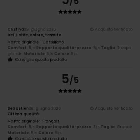
/5
Cristina
29. giugno 2026
Acquisto verificato
belli, stile, colore, tessuto
Mostra originale - Castellano
Comfort
: 5
Rapporto qualità-prezzo
: 5
Taglia
: Troppo
/5
/5
grande
Materiale
: 5
Colore
: 5
/5
/5
Consiglio questo prodotto
5
/5
Sebastien
28. giugno 2026
Acquisto verificato
Ottima qualità
Mostra originale - Français
Comfort
: 5
Rapporto qualità-prezzo
: 3
Taglia
: Grande
/5
/5
Materiale
: 5
Colore
: 5
/5
/5
Consiglio questo prodotto