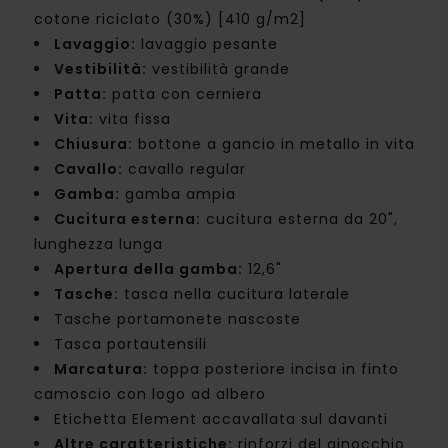
cotone riciclato (30%) [410 g/m2]
Lavaggio:
lavaggio pesante
Vestibilità:
vestibilità grande
Patta:
patta con cerniera
Vita:
vita fissa
Chiusura:
bottone a gancio in metallo in vita
Cavallo:
cavallo regular
Gamba:
gamba ampia
Cucitura esterna:
cucitura esterna da 20",
lunghezza lunga
Apertura della gamba:
12,6"
Tasche:
tasca nella cucitura laterale
Tasche portamonete nascoste
Tasca portautensili
Marcatura:
toppa posteriore incisa in finto
camoscio con logo ad albero
Etichetta Element accavallata sul davanti
Altre caratteristiche:
rinforzi del ginocchio