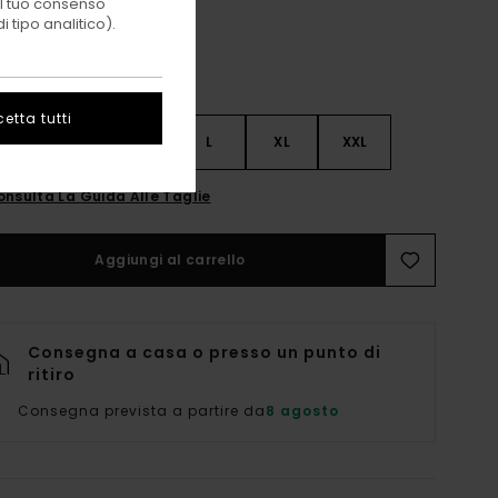
 il tuo consenso
 tipo analitico).
etta tutti
S
S
M
L
XL
XXL
onsulta La Guida Alle Taglie
Aggiungi al carrello
Consegna a casa o presso un punto di
ritiro
Consegna prevista a partire da
8 agosto