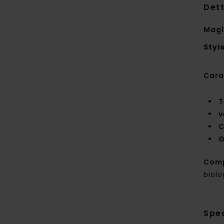
Dett
Magl
Styl
Cara
T
v
C
G
Com
biolo
Sped