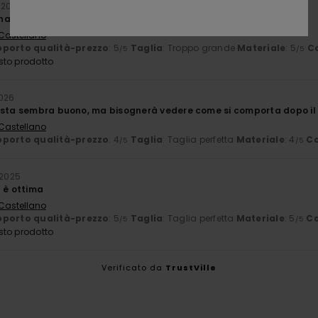
 2026
na qualità
 Castellano
porto qualità-prezzo
: 5
Taglia
: Troppo grande
Materiale
: 5
C
/5
/5
sto prodotto
2026
ista sembra buono, ma bisognerà vedere come si comporta dopo il l
 Castellano
porto qualità-prezzo
: 4
Taglia
: Taglia perfetta
Materiale
: 4
Co
/5
/5
 2025
à è ottima
 Castellano
porto qualità-prezzo
: 5
Taglia
: Taglia perfetta
Materiale
: 5
Co
/5
/5
sto prodotto
Verificato da
TrustVille