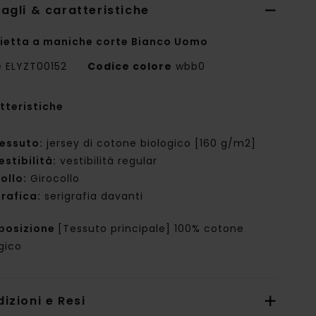
agli & caratteristiche
ietta a maniche corte Bianco Uomo
e
ELYZT00152
Codice colore
wbb0
tteristiche
essuto:
jersey di cotone biologico [160 g/m2]
estibilità:
vestibilità regular
ollo:
Girocollo
rafica:
serigrafia davanti
posizione
[Tessuto principale] 100% cotone
gico
izioni e Resi