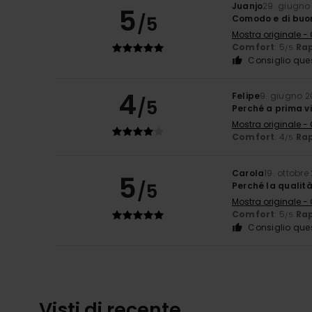
Juanjo
29. giugno
5
/5
Comodo e di buo
Mostra originale -
Comfort
: 5
Rap
/5
Consiglio que
4
Felipe
9. giugno 
/5
Perché a prima v
Mostra originale -
Comfort
: 4
Rap
/5
Carola
19. ottobre
5
/5
Perché la qualit
Mostra originale -
Comfort
: 5
Rap
/5
Consiglio que
Visti di recente