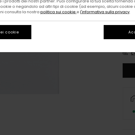
 i prodotti dei nostri partner. Puoi configurare la tua scelta fornendo
cookie o negandolo ad altri tipi di cookie (ad esempio, alcuni cookie di
oni consulta la nostra
politica sui cookie
e
l'informativa sulla privacy
.
ei cookie
Acc
X
C