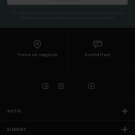
(*) Offerta on-line valida per i nuovi membri - Le condizioni
complete sono disponibili nella mail di benvenuto
Trova un negozio
Contattaci
AIUTO
ELEMENT