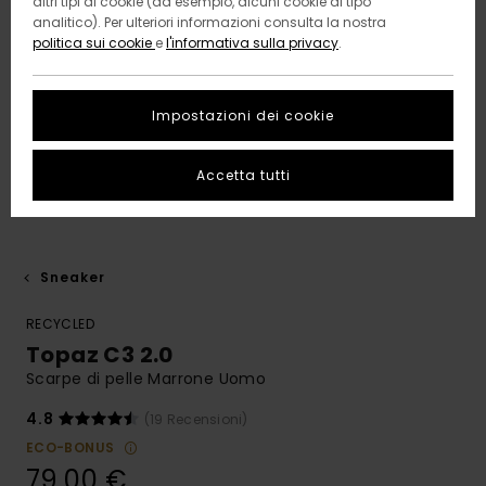
altri tipi di cookie (ad esempio, alcuni cookie di tipo
analitico). Per ulteriori informazioni consulta la nostra
politica sui cookie
e
l'informativa sulla privacy
.
Impostazioni dei cookie
Accetta tutti
Sneaker
RECYCLED
Topaz C3 2.0
Scarpe di pelle Marrone Uomo
4.8
(19 Recensioni)
ECO-BONUS
79,00 €