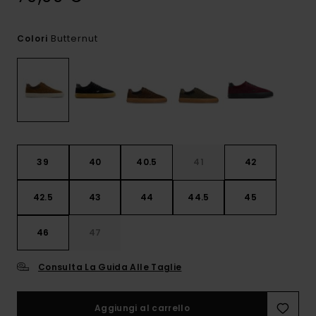
Butternut
Colori
39
40
40.5
41
42
42.5
43
44
44.5
45
46
47
Consulta La Guida Alle Taglie
Aggiungi al carrello