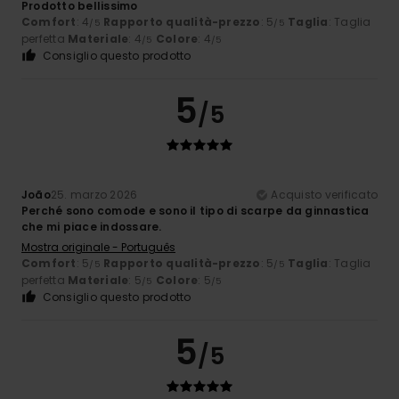
Prodotto bellissimo
Comfort
: 4
Rapporto qualità-prezzo
: 5
Taglia
: Taglia
/5
/5
perfetta
Materiale
: 4
Colore
: 4
/5
/5
Consiglio questo prodotto
5
/5
João
25. marzo 2026
Acquisto verificato
Perché sono comode e sono il tipo di scarpe da ginnastica
che mi piace indossare.
Mostra originale - Português
Comfort
: 5
Rapporto qualità-prezzo
: 5
Taglia
: Taglia
/5
/5
perfetta
Materiale
: 5
Colore
: 5
/5
/5
Consiglio questo prodotto
5
/5