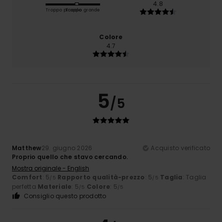
4.8
Troppo piccolo
Troppo grande
Colore
4.7
5
/5
Matthew
29. giugno 2026
Acquisto verificato
Proprio quello che stavo cercando.
Mostra originale - English
Comfort
: 5
Rapporto qualità-prezzo
: 5
Taglia
: Taglia
/5
/5
perfetta
Materiale
: 5
Colore
: 5
/5
/5
Consiglio questo prodotto