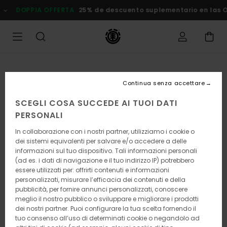
Salta
DOPPIA OFFERTA
25% de descuento suplementario en las
alle
informazioni
sul
prodotto
Continua senza accettare
SCEGLI COSA SUCCEDE AI TUOI DATI
PERSONALI
In collaborazione con i nostri partner, utilizziamo i cookie o
dei sistemi equivalenti per salvare e/o accedere a delle
informazioni sul tuo dispositivo. Tali informazioni personali
(ad es. i dati di navigazione e il tuo indirizzo IP) potrebbero
essere utilizzati per: offrirti contenuti e informazioni
personalizzati, misurare l’efficacia dei contenuti e della
pubblicità, per fornire annunci personalizzati, conoscere
meglio il nostro pubblico o sviluppare e migliorare i prodotti
dei nostri partner. Puoi configurare la tua scelta fornendo il
tuo consenso all’uso di determinati cookie o negandolo ad