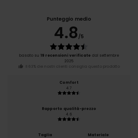
Punteggio medio
4.8
/5
basato su
19 recensioni verificate
dal settembre
2025
Il 63% dei nostri clienti consiglia questo prodotto
Comfort
4.7
Rapporto qualità-prezzo
4.6
Taglia
Materiale