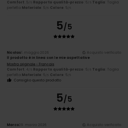
Comfort
: 5
Rapporto qualità-prezzo
: 5
Taglia
: Taglia
/5
/5
perfetta
Materiale
: 5
Colore
: 5
/5
/5
5
/5
Nicolas
1. maggio 2026
Acquisto verificato
Il prodotto è in linea con le mie aspettative
Mostra originale - Français
Comfort
: 4
Rapporto qualità-prezzo
: 5
Taglia
: Taglia
/5
/5
perfetta
Materiale
: 5
Colore
: 5
/5
/5
Consiglio questo prodotto
5
/5
Marco
29. marzo 2026
Acquisto verificato