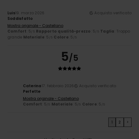
Luis
19. marzo 2026
Acquisto verificato
Soddisfatto
Mostra originale - Castellano
Comfort
: 5
Rapporto qualità-prezzo
: 5
Taglia
: Troppo
/5
/5
grande
Materiale
: 5
Colore
: 5
/5
/5
5
/5
Caterina
17. febbraio 2026
Acquisto verificato
Perfette
Mostra originale - Castellano
Comfort
: 5
Materiale
: 5
Colore
: 5
/5
/5
/5
1
2
>