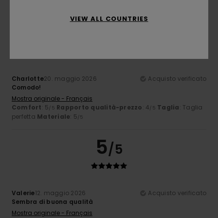
Consiglio questo prodotto
VIEW ALL COUNTRIES
5
/5
Charlotte
20. maggio 2026
Acquisto verificato
Comodo!
Mostra originale - Français
Comfort
: 5
Rapporto qualità-prezzo
: 4
Taglia
: Taglia
/5
/5
perfetta
Materiale
: 5
/5
5
/5
Valerie
12. maggio 2026
Acquisto verificato
Sembra di buona qualità
Mostra originale - Français