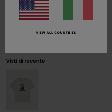
laterale
Composizione
[Tessuto principale] 100% cotone
biologico
VIEW ALL COUNTRIES
Spedizioni e Resi
Visti di recente