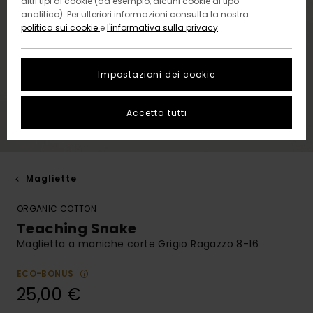
altri tipi di cookie (ad esempio, alcuni cookie di tipo
analitico). Per ulteriori informazioni consulta la nostra
politica sui cookie
e
l'informativa sulla privacy
.
Impostazioni dei cookie
Accetta tutti
Magliette
ORGANIC COTTON
Teaching Snake
Maglietta a maniche corte Grigio Ragazzo 8-16
ECO-BONUS
25,00 €