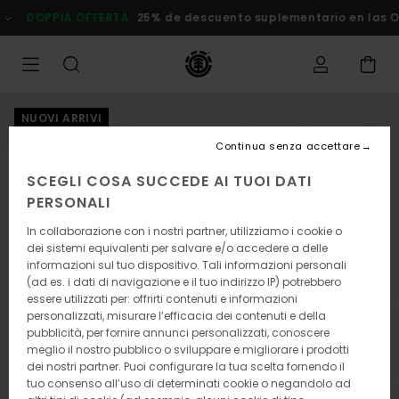
Salta
DOPPIA OFFERTA
25% de descuento suplementario en las Ofer
alle
informazioni
sul
prodotto
NUOVI ARRIVI
Continua senza accettare
SCEGLI COSA SUCCEDE AI TUOI DATI
PERSONALI
In collaborazione con i nostri partner, utilizziamo i cookie o
dei sistemi equivalenti per salvare e/o accedere a delle
informazioni sul tuo dispositivo. Tali informazioni personali
(ad es. i dati di navigazione e il tuo indirizzo IP) potrebbero
essere utilizzati per: offrirti contenuti e informazioni
personalizzati, misurare l’efficacia dei contenuti e della
pubblicità, per fornire annunci personalizzati, conoscere
meglio il nostro pubblico o sviluppare e migliorare i prodotti
dei nostri partner. Puoi configurare la tua scelta fornendo il
tuo consenso all’uso di determinati cookie o negandolo ad