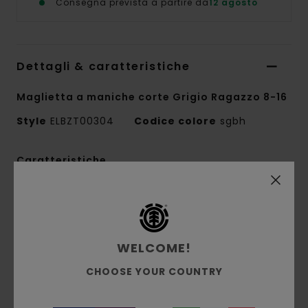
Consegna prevista a partire da
12 agosto
Dettagli & caratteristiche
Maglietta a maniche corte Grigio Ragazzo 8-16
Style
ELBZT00304
Codice colore
sgbh
Caratteristiche
Tessuto:
jersey singolo 100% cotone biologico
[180 g/m2]
Vestibilità:
vestibilità Regular
WELCOME!
Girocollo
Stampa all'acqua
CHOOSE YOUR COUNTRY
Stampato sul dettaglio
Etichetta a bandierina con logo sulla cucitura