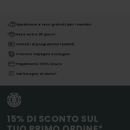
Spedizione e reso gratuiti per i membri
Reso entro 30 giorni
Unisciti al programma fedeltà
Il nostro impegno ecologico
Pagamento 100% sicuro
Hai bisogno di aiuto?
15% DI SCONTO SUL
TUO PRIMO ORDINE*