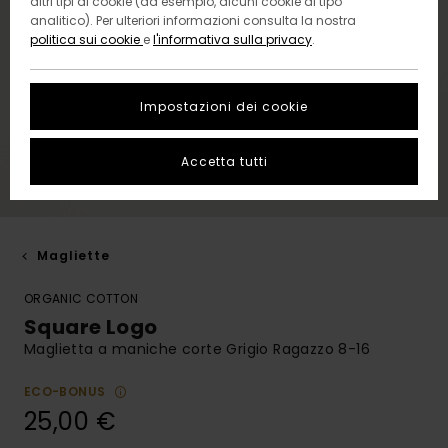
altri tipi di cookie (ad esempio, alcuni cookie di tipo
analitico). Per ulteriori informazioni consulta la nostra
politica sui cookie
e
l'informativa sulla privacy
.
Impostazioni dei cookie
Accetta tutti
Magliette
ORGANIC COTTON
Square Logo
Maglietta a maniche corte Grigio Ragazzo 8-16
ECO-BONUS
25,00 €