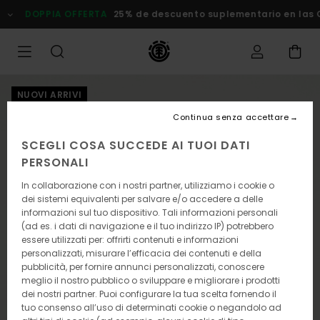
Salta
DOPPIA OFFERTA
25% de descuento suplementario en las Ofe
alle
informazioni
sul
prodotto
NUOVI ARRIVI
Continua senza accettare
SCEGLI COSA SUCCEDE AI TUOI DATI
PERSONALI
In collaborazione con i nostri partner, utilizziamo i cookie o
dei sistemi equivalenti per salvare e/o accedere a delle
informazioni sul tuo dispositivo. Tali informazioni personali
(ad es. i dati di navigazione e il tuo indirizzo IP) potrebbero
essere utilizzati per: offrirti contenuti e informazioni
personalizzati, misurare l’efficacia dei contenuti e della
pubblicità, per fornire annunci personalizzati, conoscere
meglio il nostro pubblico o sviluppare e migliorare i prodotti
dei nostri partner. Puoi configurare la tua scelta fornendo il
tuo consenso all’uso di determinati cookie o negandolo ad