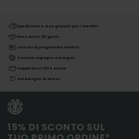
Spedizione e reso gratuiti per i membri
Reso entro 30 giorni
Unisciti al programma fedeltà
Il nostro impegno ecologico
Pagamento 100% sicuro
Hai bisogno di aiuto?
15% DI SCONTO SUL
TUO PRIMO ORDINE*