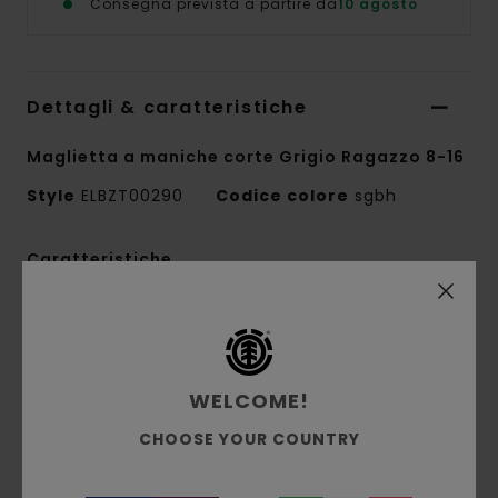
Consegna prevista a partire da
10 agosto
Dettagli & caratteristiche
Maglietta a maniche corte Grigio Ragazzo 8-16
Style
ELBZT00290
Codice colore
sgbh
Caratteristiche
Tessuto:
jersey singolo 100% cotone biologico
[180 g/m2]
Vestibilità:
vestibilità Regular
WELCOME!
Girocollo
Stampa all'acqua
CHOOSE YOUR COUNTRY
Stampato sul dettaglio
Etichetta a bandierina con logo sulla cucitura