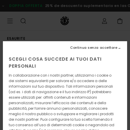
Salta
DOPPIA OFFERTA
25% de descuento suplementario en las Ofer
alle
informazioni
sul
prodotto
ESAURITE
Continua senza accettare
SCEGLI COSA SUCCEDE AI TUOI DATI
PERSONALI
In collaborazione con i nostri partner, utilizziamo i cookie o
dei sistemi equivalenti per salvare e/o accedere a delle
informazioni sul tuo dispositivo. Tali informazioni personali
(ad es. i dati di navigazione e il tuo indirizzo IP) potrebbero
essere utilizzati per: offrirti contenuti e informazioni
personalizzati, misurare l’efficacia dei contenuti e della
pubblicità, per fornire annunci personalizzati, conoscere
meglio il nostro pubblico o sviluppare e migliorare i prodotti
dei nostri partner. Puoi configurare la tua scelta fornendo il
tuo consenso all’uso di determinati cookie o negandolo ad