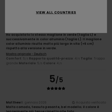
1
/5
VIEW ALL COUNTRIES
Patrik
9. gennaio 2026
Acquisto verificato
Ho acquistato lo stesso maglione in verde (taglia L) e
successivamente in color alluminio (taglia L). Il maglione
color alluminio risulta molto più largo in vita (+6 cm)
rispetto alla versione in verde.
Mostra originale - Deutsch
Comfort
: 5
Rapporto qualità-prezzo
: 4
Taglia
: Troppo
/5
/5
grande
Materiale
: 5
Colore
: 4
/5
/5
5
/5
Matthew
8. gennaio 2026
Acquisto verificato
Molto comodo, tessuto pesante, bel modello; il colore è
leggermente più tenue rispetto alle foto.