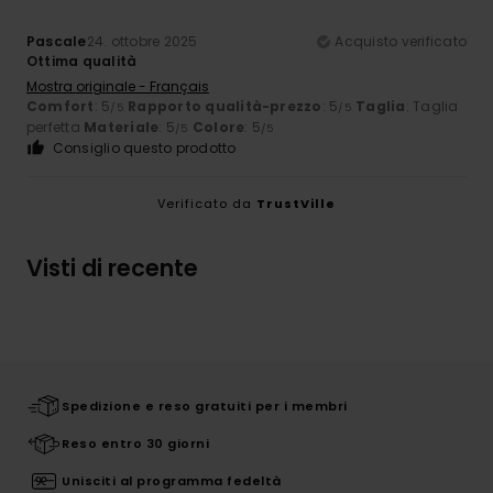
Pascale
24. ottobre 2025
Acquisto verificato
Ottima qualità
Mostra originale - Français
Comfort
: 5
Rapporto qualità-prezzo
: 5
Taglia
: Taglia
/5
/5
perfetta
Materiale
: 5
Colore
: 5
/5
/5
Consiglio questo prodotto
Verificato da
TrustVille
Visti di recente
Spedizione e reso gratuiti per i membri
Reso entro 30 giorni
Unisciti al programma fedeltà