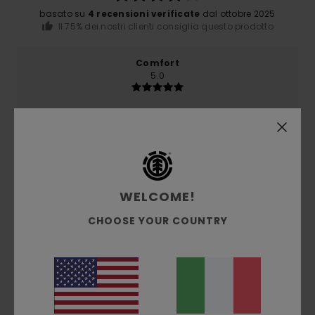
basato su
4 recensioni verificate
dal ottobre 2025
Il 75% dei nostri clienti consiglia questo prodotto
Comfort
5.0
Rapporto qualità-prezzo
4.5
Taglia
Materiale
WELCOME!
5.0
Troppo piccolo
Troppo grande
CHOOSE YOUR COUNTRY
Colore
4.5