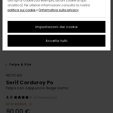
altri tipi di cookie (ad esempio, alcuni cookie di tipo
analitico). Per ulteriori informazioni consulta la nostra
politica sui cookie
e
l'informativa sulla privacy
.
Impostazioni dei cookie
Accetta tutti
Felpe & Pile
RECYCLED
Serif Corduroy Po
Felpa con cappuccio Beige Uomo
4.0
(4 Recensioni)
ECO-BONUS
90,00 €