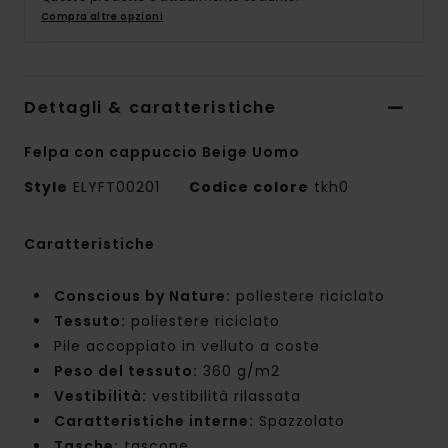
Compra altre opzioni
Dettagli & caratteristiche
Felpa con cappuccio Beige Uomo
Style
ELYFT00201
Codice colore
tkh0
Caratteristiche
Conscious by Nature:
poliestere riciclato
Tessuto:
poliestere riciclato
Pile accoppiato in velluto a coste
Peso del tessuto:
360 g/m2
Vestibilità:
vestibilità rilassata
Caratteristiche interne:
Spazzolato
Tasche:
tascone