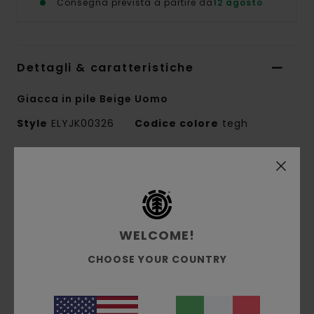
Consegna prevista a partire da
12 agosto
Dettagli & caratteristiche
Giacca in pile Beige Uomo
Style
ELYJK00326
Codice colore
tegh
Caratteristiche
Conscious by Nature:
poliestere grs riciclato
Composizione del tessuto:
100% poliestere
WELCOME!
riciclato
Costruzione del tessuto:
pile sherpa
CHOOSE YOUR COUNTRY
Vestibilità:
vestibilità rilassata
Fodera/imbottitura:
sfoderato