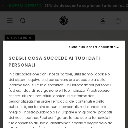
Salta
DOPPIA OFFERTA
25% de descuento suplementario en las Ofe
alle
informazioni
sul
prodotto
NUOVI ARRIVI
Continua senza accettare
SCEGLI COSA SUCCEDE AI TUOI DATI
PERSONALI
In collaborazione con i nostri partner, utilizziamo i cookie o
dei sistemi equivalenti per salvare e/o accedere a delle
informazioni sul tuo dispositivo. Tali informazioni personali
(ad es. i dati di navigazione e il tuo indirizzo IP) potrebbero
essere utilizzati per: offrirti contenuti e informazioni
personalizzati, misurare l’efficacia dei contenuti e della
pubblicità, per fornire annunci personalizzati, conoscere
meglio il nostro pubblico o sviluppare e migliorare i prodotti
dei nostri partner. Puoi configurare la tua scelta fornendo il
tuo consenso all’uso di determinati cookie o negandolo ad