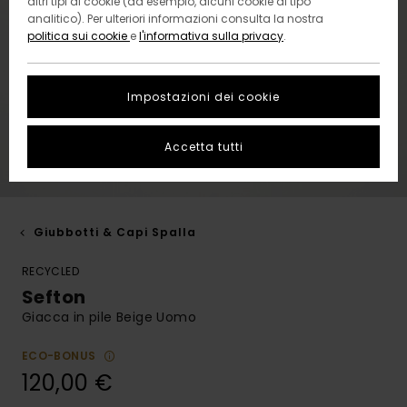
altri tipi di cookie (ad esempio, alcuni cookie di tipo
analitico). Per ulteriori informazioni consulta la nostra
politica sui cookie
e
l'informativa sulla privacy
.
Impostazioni dei cookie
Accetta tutti
Giubbotti & Capi Spalla
RECYCLED
Sefton
Giacca in pile Beige Uomo
ECO-BONUS
120,00 €