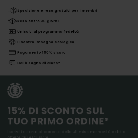
Spedizione e reso gratuiti per i membri
Reso entro 30 giorni
Unisciti al programma fedeltà
Il nostro impegno ecologico
Pagamento 100% sicuro
Hai bisogno di aiuto?
15% DI SCONTO SUL
TUO PRIMO ORDINE*
Iscriviti e sarai al corrente delle ultimissime novità e delle
offerte più esclusive.