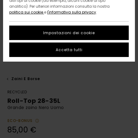
altri tipi di cookie (ad esempio, alcuni cookie di tipo
analitico). Per ulteriori informazioni consulta la nostra
politica sui cookie
e
l'informativa sulla privacy
.
Impostazioni dei cookie
Accetta tutti
Zaini E Borse
RECYCLED
Roll-Top 28-35L
Grande zaino Nero Uomo
ECO-BONUS
85,00 €