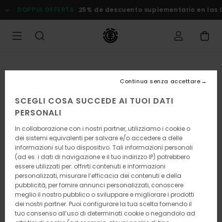
Salta
DOPPIA OFFERTA
25% de descuento suplementario en las Ofe
alle
informazioni
sul
prodotto
Continua senza accettare
SCEGLI COSA SUCCEDE AI TUOI DATI
PERSONALI
In collaborazione con i nostri partner, utilizziamo i cookie o
dei sistemi equivalenti per salvare e/o accedere a delle
informazioni sul tuo dispositivo. Tali informazioni personali
(ad es. i dati di navigazione e il tuo indirizzo IP) potrebbero
essere utilizzati per: offrirti contenuti e informazioni
personalizzati, misurare l’efficacia dei contenuti e della
pubblicità, per fornire annunci personalizzati, conoscere
meglio il nostro pubblico o sviluppare e migliorare i prodotti
dei nostri partner. Puoi configurare la tua scelta fornendo il
tuo consenso all’uso di determinati cookie o negandolo ad