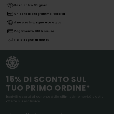
Reso entro 30 giorni
Unisciti al programma fedeltà
Il nostro impegno ecologico
Pagamento 100% sicuro
Hai bisogno di aiuto?
15% DI SCONTO SUL
TUO PRIMO ORDINE*
Iscriviti e sarai al corrente delle ultimissime novità e delle
offerte più esclusive.