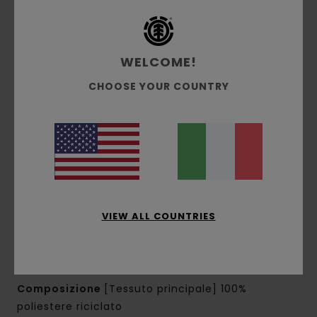
2 tasche laterali in mesh per la borraccia
Scomparto imbottito per laptop [13–15" / 38,1
cm]
WELCOME!
Tasca posteriore con cerniera nascosta
Cinturino pettorale regolabile
CHOOSE YOUR COUNTRY
Organiser interno
Zip idrorepellenti
Tiretti in cordino screziato con guaina
termorestringente
Dettagli riflettenti
Dimensioni:
46–65 cm [a] x 36 cm [l] x 15 cm
[p]
VIEW ALL COUNTRIES
Volume:
28–35 l
Fodera in poliestere riciclato
Logo serigrafato 3D HD
Composizione
[Tessuto principale] 100%
poliestere riciclato