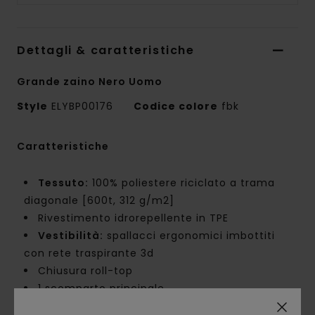
Dettagli & caratteristiche
Grande zaino Nero Uomo
Style
ELYBP00176
Codice colore
fbk
Caratteristiche
Tessuto:
100% poliestere riciclato a trama
diagonale [600t, 312 g/m2]
Rivestimento idrorepellente in TPE
Vestibilità:
spallacci ergonomici imbottiti
con rete traspirante 3d
Chiusura roll-top
1 scomparto principale
Ampia tasca frontale con zip