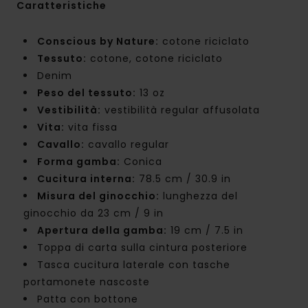
Caratteristiche
Conscious by Nature:
cotone riciclato
Tessuto:
cotone, cotone riciclato
Denim
Peso del tessuto:
13 oz
Vestibilità:
vestibilità regular affusolata
Vita:
vita fissa
Cavallo:
cavallo regular
Forma gamba:
Conica
Cucitura interna:
78.5 cm / 30.9 in
Misura del ginocchio:
lunghezza del
ginocchio da 23 cm / 9 in
Apertura della gamba:
19 cm / 7.5 in
Toppa di carta sulla cintura posteriore
Tasca cucitura laterale con tasche
portamonete nascoste
Patta con bottone