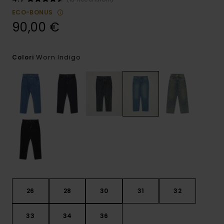
ECO-BONUS
90,00 €
Worn Indigo
Colori
26
28
30
31
32
33
34
36