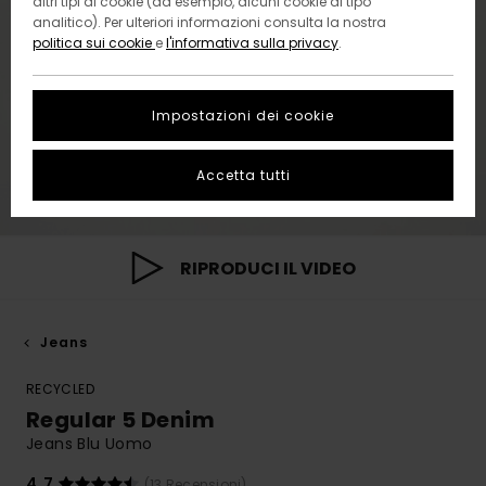
altri tipi di cookie (ad esempio, alcuni cookie di tipo
analitico). Per ulteriori informazioni consulta la nostra
politica sui cookie
e
l'informativa sulla privacy
.
Impostazioni dei cookie
Accetta tutti
RIPRODUCI IL VIDEO
Jeans
RECYCLED
Regular 5 Denim
Jeans Blu Uomo
4.7
(13 Recensioni)