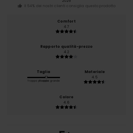
2025
Il 54% dei nostri clienti consiglia questo prodotto
Comfort
4.7
Rapporto qualità-prezzo
4.2
Taglia
Materiale
4.5
Troppo piccolo
Troppo grande
Colore
4.6