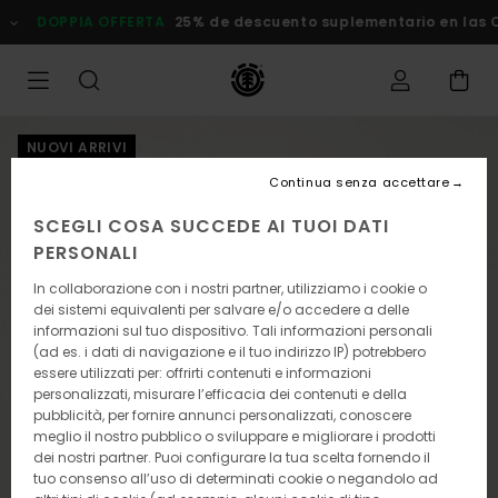
Salta
PPIA OFFERTA
25% de descuento suplementario en las Ofertas
alle
informazioni
sul
prodotto
NUOVI ARRIVI
Continua senza accettare
SCEGLI COSA SUCCEDE AI TUOI DATI
PERSONALI
In collaborazione con i nostri partner, utilizziamo i cookie o
dei sistemi equivalenti per salvare e/o accedere a delle
informazioni sul tuo dispositivo. Tali informazioni personali
(ad es. i dati di navigazione e il tuo indirizzo IP) potrebbero
essere utilizzati per: offrirti contenuti e informazioni
personalizzati, misurare l’efficacia dei contenuti e della
pubblicità, per fornire annunci personalizzati, conoscere
meglio il nostro pubblico o sviluppare e migliorare i prodotti
dei nostri partner. Puoi configurare la tua scelta fornendo il
tuo consenso all’uso di determinati cookie o negandolo ad