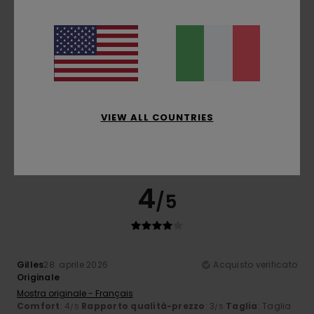
5
/5
João
17. maggio 2026
Acquisto verificato
I pantaloni mi sono piaciuti poco
Mostra originale - Português
VIEW ALL COUNTRIES
Comfort
: 5
Rapporto qualità-prezzo
: 5
Taglia
: Troppo
/5
/5
grande
Materiale
: 5
Colore
: 5
/5
/5
Consiglio questo prodotto
4
/5
Gilles
28. aprile 2026
Acquisto verificato
Originale
Mostra originale - Français
Comfort
: 4
Rapporto qualità-prezzo
: 3
Taglia
: Taglia
/5
/5