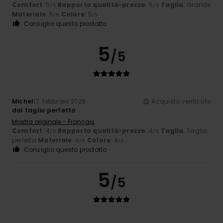
Comfort
: 5
Rapporto qualità-prezzo
: 5
Taglia
: Grande
/5
/5
Materiale
: 5
Colore
: 5
/5
/5
Consiglio questo prodotto
5
/5
Michel
17. febbraio 2026
Acquisto verificato
dal taglio perfetto
Mostra originale - Français
Comfort
: 4
Rapporto qualità-prezzo
: 4
Taglia
: Taglia
/5
/5
perfetta
Materiale
: 4
Colore
: 4
/5
/5
Consiglio questo prodotto
5
/5