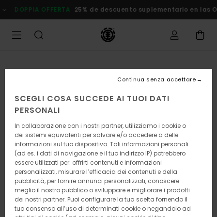
Salta
DOPPIA OFFERTA
25% de descuento suplementario en las
alle
informazioni
sul
prodotto
Continua senza accettare
SCEGLI COSA SUCCEDE AI TUOI DATI
PERSONALI
In collaborazione con i nostri partner, utilizziamo i cookie o
dei sistemi equivalenti per salvare e/o accedere a delle
informazioni sul tuo dispositivo. Tali informazioni personali
(ad es. i dati di navigazione e il tuo indirizzo IP) potrebbero
essere utilizzati per: offrirti contenuti e informazioni
personalizzati, misurare l’efficacia dei contenuti e della
pubblicità, per fornire annunci personalizzati, conoscere
meglio il nostro pubblico o sviluppare e migliorare i prodotti
dei nostri partner. Puoi configurare la tua scelta fornendo il
tuo consenso all’uso di determinati cookie o negandolo ad