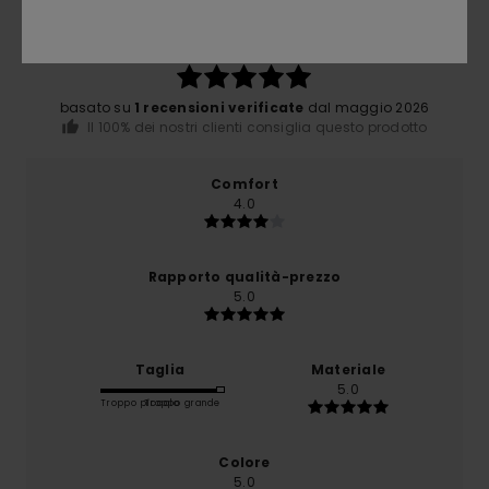
5.0
/5
basato su
1 recensioni verificate
dal maggio 2026
Il 100% dei nostri clienti consiglia questo prodotto
Comfort
4.0
Rapporto qualità-prezzo
5.0
Taglia
Materiale
5.0
Troppo piccolo
Troppo grande
Colore
5.0