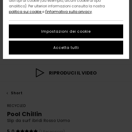
altri tipi di cookie (ad esempio, alcuni cookie di tipo
analitico). Per ulteriori informazioni consulta la nostra
politica sui cookie
e
l'informativa sulla privacy
.
Impostazioni dei cookie
Accetta tutti
RIPRODUCI IL VIDEO
Short
RECYCLED
Pool Chillin
Slip da surf ibridi Rosso Uomo
5.0
(1 Recensioni)