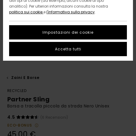
altri tipi di cookie (ad esempio, alcuni cookie di tipo
analitico). Per ulteriori informazioni consulta la nostra
politica sui cookie
e
l'informativa sulla privacy
.
Impostazioni dei cookie
Accetta tutti
Zaini E Borse
RECYCLED
Partner Sling
Borsa a tracolla piccola da strada Nero Unisex
4.5
(6 Recensioni)
ECO-BONUS
45,00 €