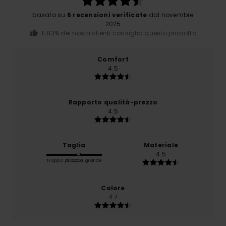
basato su
6 recensioni verificate
dal novembre
2025
Il 83% dei nostri clienti consiglia questo prodotto
Comfort
4.5
Rapporto qualità-prezzo
4.5
Taglia
Materiale
4.5
Troppo piccolo
Troppo grande
Colore
4.7