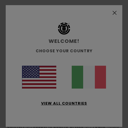
4
/5
WELCOME!
Elisabeth
4. aprile 2026
Acquisto verificato
Molto soddisfatto
CHOOSE YOUR COUNTRY
Mostra originale - Français
Comfort
: 4
Rapporto qualità-prezzo
: 4
Taglia
: Taglia
/5
/5
perfetta
Materiale
: 4
Colore
: 5
/5
/5
5
/5
VIEW ALL COUNTRIES
Client anonyme vérifié
18. gennaio 2026
Acquisto verificato
PERFETTO
Mostra originale - Français
Comfort
: 5
Rapporto qualità-prezzo
: 5
Taglia
: Taglia
/5
/5