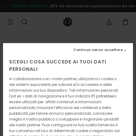
Salta
DOPPIA OFFERTA
25% de descuento suplementario en las
alle
informazioni
sul
prodotto
Continua senza accettare
SCEGLI COSA SUCCEDE AI TUOI DATI
PERSONALI
In collaborazione con i nostri partner, utilizziamo i cookie o
dei sistemi equivalenti per salvare e/o accedere a delle
informazioni sul tuo dispositivo. Tali informazioni personali
(ad es. i dati di navigazione e il tuo indirizzo IP) potrebbero
essere utilizzati per: offrirti contenuti e informazioni
personalizzati, misurare l’efficacia dei contenuti e della
pubblicità, per fornire annunci personalizzati, conoscere
meglio il nostro pubblico o sviluppare e migliorare i prodotti
dei nostri partner. Puoi configurare la tua scelta fornendo il
tuo consenso all’uso di determinati cookie o negandolo ad