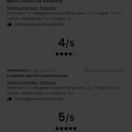
Molto comodo da indossare
Mostra originale - Français
Comfort
: 5
Rapporto qualità-prezzo
: 4
Taglia
: Taglia
/5
/5
perfetta
Materiale
: 5
Colore
: 5
/5
/5
Consiglio questo prodotto
4
/5
Alexandre
25. giugno 2026
Acquisto verificato
È uguale agli altri pantaloncini
Mostra originale - Français
Comfort
: 5
Rapporto qualità-prezzo
: 3
Taglia
: Taglia
/5
/5
perfetta
Materiale
: 4
Colore
: 4
/5
/5
Consiglio questo prodotto
5
/5