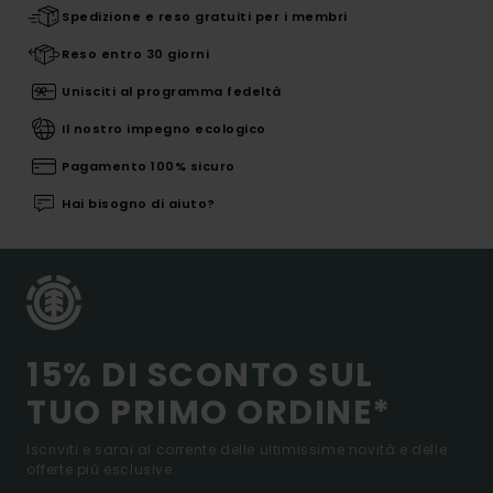
Spedizione e reso gratuiti per i membri
Reso entro 30 giorni
Unisciti al programma fedeltà
Il nostro impegno ecologico
Pagamento 100% sicuro
Hai bisogno di aiuto?
15% DI SCONTO SUL
TUO PRIMO ORDINE*
Iscriviti e sarai al corrente delle ultimissime novità e delle
offerte più esclusive.