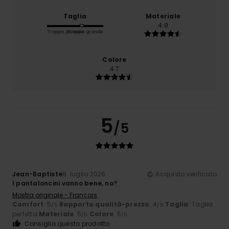
Taglia
Materiale
4.8
Troppo piccolo
Troppo grande
Colore
4.7
5
/5
Jean-Baptiste
8. luglio 2026
Acquisto verificato
I pantaloncini vanno bene, no?
Mostra originale - Français
Comfort
: 5
Rapporto qualità-prezzo
: 4
Taglia
: Taglia
/5
/5
perfetta
Materiale
: 5
Colore
: 5
/5
/5
Consiglio questo prodotto