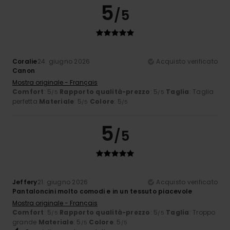
5
/5
Coralie
24. giugno 2026
Acquisto verificato
Canon
Mostra originale - Français
Comfort
: 5
Rapporto qualità-prezzo
: 5
Taglia
: Taglia
/5
/5
perfetta
Materiale
: 5
Colore
: 5
/5
/5
5
/5
Jeffery
21. giugno 2026
Acquisto verificato
Pantaloncini molto comodi e in un tessuto piacevole
Mostra originale - Français
Comfort
: 5
Rapporto qualità-prezzo
: 5
Taglia
: Troppo
/5
/5
grande
Materiale
: 5
Colore
: 5
/5
/5