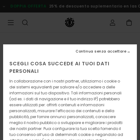
Salta
DOPPIA OFFERTA
25% de descuento suplementario en las
alle
informazioni
sul
prodotto
Continua senza accettare
SCEGLI COSA SUCCEDE AI TUOI DATI
PERSONALI
In collaborazione con i nostri partner, utilizziamo i cookie o
dei sistemi equivalenti per salvare e/o accedere a delle
informazioni sul tuo dispositivo. Tali informazioni personali
(ad es. i dati di navigazione e il tuo indirizzo IP) potrebbero
essere utilizzati per: offrirti contenuti e informazioni
personalizzati, misurare l’efficacia dei contenuti e della
pubblicità, per fornire annunci personalizzati, conoscere
meglio il nostro pubblico o sviluppare e migliorare i prodotti
dei nostri partner. Puoi configurare la tua scelta fornendo il
tuo consenso all’uso di determinati cookie o negandolo ad