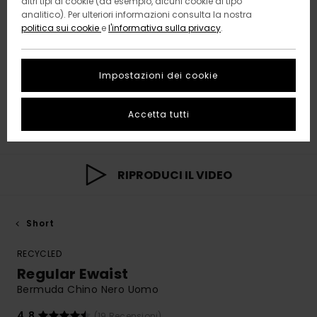
altri tipi di cookie (ad esempio, alcuni cookie di tipo
analitico). Per ulteriori informazioni consulta la nostra
politica sui cookie
e
l'informativa sulla privacy
.
Impostazioni dei cookie
Accetta tutti
RIPRODUCI IL VIDEO
Short
RECYCLED
Regular Ewaist
Bermuda Chino Nero Uomo
4.8
(19 Recensioni)