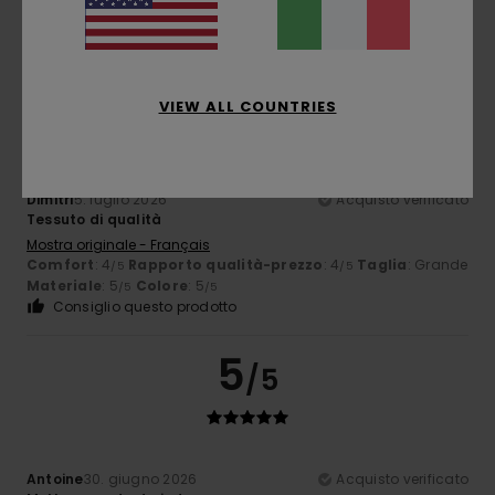
Materiale
: 5
Colore
: 5
/5
/5
Consiglio questo prodotto
5
/5
VIEW ALL COUNTRIES
Dimitri
5. luglio 2026
Acquisto verificato
Tessuto di qualità
Mostra originale - Français
Comfort
: 4
Rapporto qualità-prezzo
: 4
Taglia
: Grande
/5
/5
Materiale
: 5
Colore
: 5
/5
/5
Consiglio questo prodotto
5
/5
Antoine
30. giugno 2026
Acquisto verificato