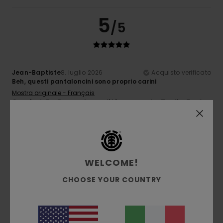
5
/5
Jean-Baptiste
8. luglio 2026
Acquisto verificato
Beh, questi pantaloncini sono proprio carini
Mostra originale - Français
Comfort
: 5
Rapporto qualità-prezzo
: 4
Taglia
: Taglia
/5
/5
perfetta
Materiale
: 5
Colore
: 5
/5
/5
Consiglio questo prodotto
5
/5
WELCOME!
CHOOSE YOUR COUNTRY
Simone
5. luglio 2026
Acquisto verificato
Sono belli
Comfort
: 5
Rapporto qualità-prezzo
: 5
Taglia
: Grande
/5
/5