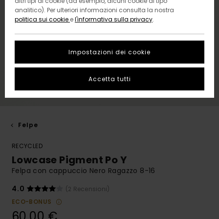
altri tipi di cookie (ad esempio, alcuni cookie di tipo
analitico). Per ulteriori informazioni consulta la nostra
politica sui cookie
e
l'informativa sulla privacy
.
Impostazioni dei cookie
Accetta tutti
Felpe
RECYCLED
Lowcase Pigment Po Y
Felpa con cappuccio Nero Ragazzo 8-16
4.0
(2 Recensioni)
ECO-BONUS
60,00 €