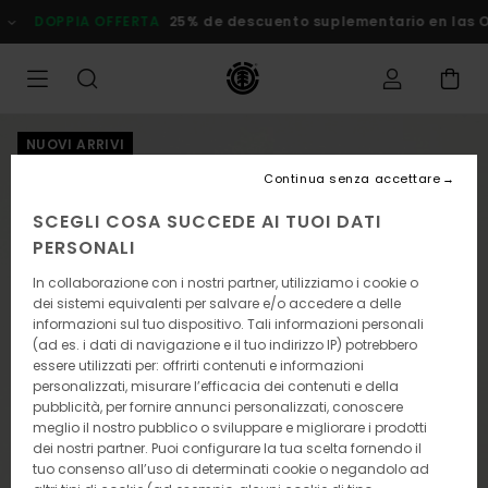
Salta
DOPPIA OFFERTA
25% de descuento suplementario en las Ofert
alle
informazioni
sul
prodotto
NUOVI ARRIVI
Continua senza accettare
SCEGLI COSA SUCCEDE AI TUOI DATI
PERSONALI
In collaborazione con i nostri partner, utilizziamo i cookie o
dei sistemi equivalenti per salvare e/o accedere a delle
informazioni sul tuo dispositivo. Tali informazioni personali
(ad es. i dati di navigazione e il tuo indirizzo IP) potrebbero
essere utilizzati per: offrirti contenuti e informazioni
personalizzati, misurare l’efficacia dei contenuti e della
pubblicità, per fornire annunci personalizzati, conoscere
meglio il nostro pubblico o sviluppare e migliorare i prodotti
dei nostri partner. Puoi configurare la tua scelta fornendo il
tuo consenso all’uso di determinati cookie o negandolo ad