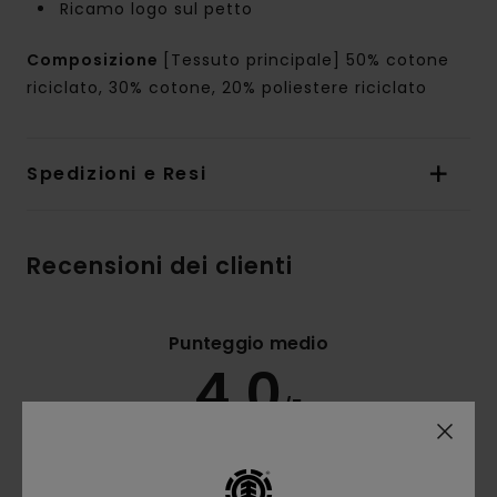
Ricamo logo sul petto
Composizione
[Tessuto principale] 50% cotone
riciclato, 30% cotone, 20% poliestere riciclato
Spedizioni e Resi
Recensioni dei clienti
Punteggio medio
4.0
/5
basato su
2 recensioni verificate
dal dicembre 2025
Il 50% dei nostri clienti consiglia questo prodotto