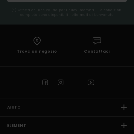
(*) Offerta on-line valida per i nuovi membri - Le condizioni
complete sono disponibili nella mail di benvenuto
Trova un negozio
Contattaci
AIUTO
ELEMENT