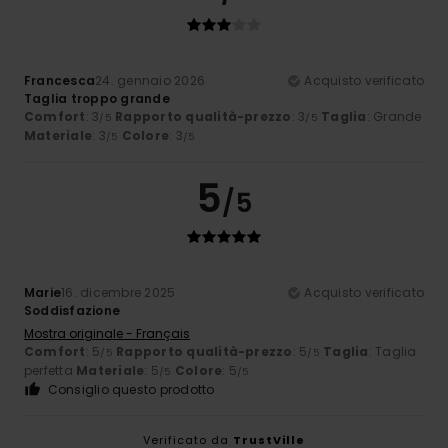
Francesca
24. gennaio 2026
Acquisto verificato
Taglia troppo grande
Comfort
: 3
Rapporto qualità-prezzo
: 3
Taglia
: Grande
/5
/5
Materiale
: 3
Colore
: 3
/5
/5
5
/5
Marie
16. dicembre 2025
Acquisto verificato
Soddisfazione
Mostra originale - Français
Comfort
: 5
Rapporto qualità-prezzo
: 5
Taglia
: Taglia
/5
/5
perfetta
Materiale
: 5
Colore
: 5
/5
/5
Consiglio questo prodotto
Verificato da
TrustVille