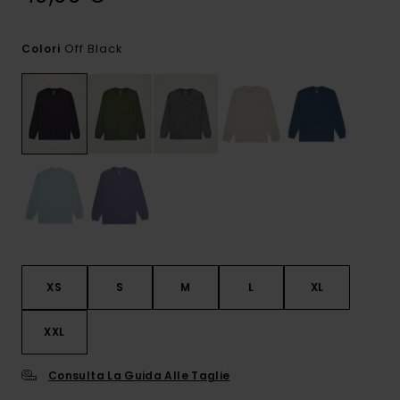
Off Black
Colori
XS
S
M
L
XL
XXL
Consulta La Guida Alle Taglie