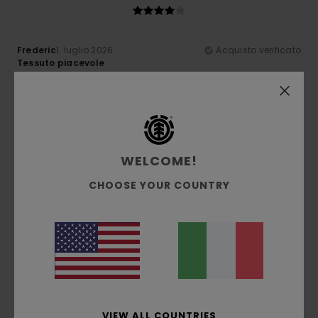
Frederic
1. luglio 2026
Acquisto verificato
Tessuto piacevole
Mostra originale - Français
Comfort
: 4
Rapporto qualità-prezzo
: 4
Taglia
: Grande
/5
/5
Materiale
: 5
Colore
: 4
/5
/5
5
/5
WELCOME!
CHOOSE YOUR COUNTRY
Nathalie
29. giugno 2026
Acquisto verificato
Il colore
Mostra originale - Français
Comfort
: 5
Rapporto qualità-prezzo
: 5
Taglia
: Taglia
/5
/5
perfetta
Materiale
: 5
Colore
: 5
/5
/5
Consiglio questo prodotto
VIEW ALL COUNTRIES