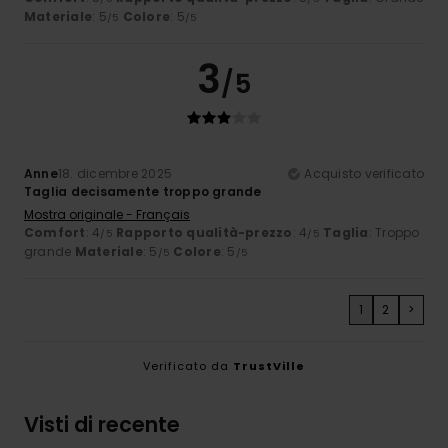
Materiale
: 5
Colore
: 5
/5
/5
3
/5
Anne
18. dicembre 2025
Acquisto verificato
Taglia decisamente troppo grande
Mostra originale - Français
Comfort
: 4
Rapporto qualità-prezzo
: 4
Taglia
: Troppo
/5
/5
grande
Materiale
: 5
Colore
: 5
/5
/5
1
2
>
Verificato da
TrustVille
Visti di recente