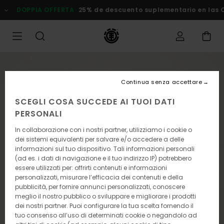
Salta
DOPPIA OFFERTA
25% de descuento suplementario en las
alle
informazioni
sul
prodotto
Continua senza accettare
SCEGLI COSA SUCCEDE AI TUOI DATI
PERSONALI
In collaborazione con i nostri partner, utilizziamo i cookie o
dei sistemi equivalenti per salvare e/o accedere a delle
informazioni sul tuo dispositivo. Tali informazioni personali
(ad es. i dati di navigazione e il tuo indirizzo IP) potrebbero
essere utilizzati per: offrirti contenuti e informazioni
personalizzati, misurare l’efficacia dei contenuti e della
pubblicità, per fornire annunci personalizzati, conoscere
meglio il nostro pubblico o sviluppare e migliorare i prodotti
dei nostri partner. Puoi configurare la tua scelta fornendo il
tuo consenso all’uso di determinati cookie o negandolo ad