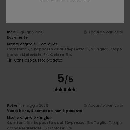
5
/5
Inês
12. giugno 2026
Acquisto verificato
Eccellente
Mostra originale - Português
Comfort
: 5
Rapporto qualità-prezzo
: 5
Taglia
: Troppo
/5
/5
grande
Materiale
: 5
Colore
: 5
/5
/5
Consiglio questo prodotto
5
/5
Peter
14. maggio 2026
Acquisto verificato
Veste bene, è comodo e non è pesante.
Mostra originale - English
Comfort
: 5
Rapporto qualità-prezzo
: 5
Taglia
: Troppo
/5
/5
grande
Materiale
: 5
Colore
: 5
/5
/5