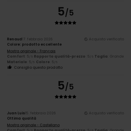
5
/5
Renaud
17. febbraio 2026
Acquisto verificato
Colore: prodotto eccellente
Mostra originale - Français
Comfort
: 5
Rapporto qualità-prezzo
: 5
Taglia
: Grande
/5
/5
Materiale
: 5
Colore
: 5
/5
/5
Consiglio questo prodotto
5
/5
Juan Luis
15. febbraio 2026
Acquisto verificato
Ottima qualità
Mostra originale - Castellano
Comfort
: 5
Rapporto qualità-prezzo
: 5
Taglia
: Grande
/5
/5