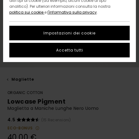
altri tipi di cookie (ad esempio, alcuni cookie di tipo
analitico). Per ulteriori informazioni consulta la nostra
politica sui cookie
e
l'informativa sulla privacy
.
Impostazioni dei cookie
Accetta tutti
Magliette
ORGANIC COTTON
Lowcase Pigment
Maglietta a Maniche Lunghe Nero Uomo
4.5
(15 Recensioni)
ECO-BONUS
40,00 €