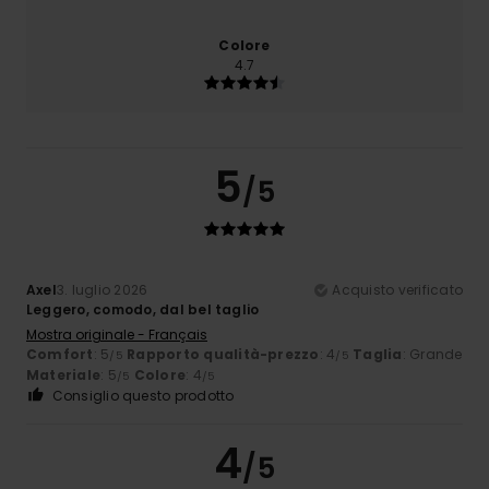
Colore
4.7
5
/5
Axel
3. luglio 2026
Acquisto verificato
Leggero, comodo, dal bel taglio
Mostra originale - Français
Comfort
: 5
Rapporto qualità-prezzo
: 4
Taglia
: Grande
/5
/5
Materiale
: 5
Colore
: 4
/5
/5
Consiglio questo prodotto
4
/5