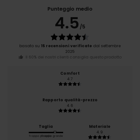
Punteggio medio
4.5
/5
basato su
15 recensioni verificate
dal settembre
2025
Il 60% dei nostri clienti consiglia questo prodotto
Comfort
4.7
Rapporto qualità-prezzo
4.6
Taglia
Materiale
4.9
Troppo piccolo
Troppo grande