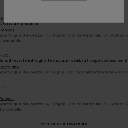
érifié
25. gennaio 2026
sfatto del prodotto
 Français
porto qualità-prezzo
: 4
Taglia
: Grande
Materiale
: 5
Colore
: 
/5
/5
sto prodotto
e 2025
lore, il tessuto e il taglio. Tuttavia, mi sembra troppo costoso per il
 Castellano
porto qualità-prezzo
: 1
Taglia
: Taglia perfetta
Materiale
: 4
Co
/5
/5
2025
 Français
porto qualità-prezzo
: 4
Taglia
: Grande
Materiale
: 5
Colore
: 
/5
/5
sto prodotto
Verificato da
TrustVille