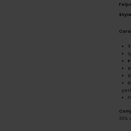
Felp
Styl
Cara
T
S
P
V
C
R
pet
F
Com
30% 