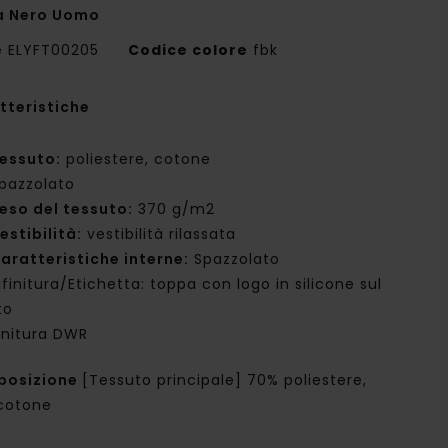
a Nero Uomo
e
ELYFT00205
Codice colore
fbk
tteristiche
essuto:
poliestere, cotone
pazzolato
eso del tessuto:
370 g/m2
estibilità:
vestibilità rilassata
aratteristiche interne:
Spazzolato
ifinitura/Etichetta: toppa con logo in silicone sul
to
initura DWR
posizione
[Tessuto principale] 70% poliestere,
cotone