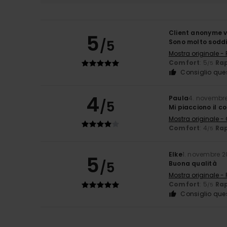
Client anonyme v
5
/5
Sono molto soddi
Mostra originale -
Comfort
: 5
Rap
/5
Consiglio que
4
Paula
4. novembr
/5
Mi piacciono il co
Mostra originale -
Comfort
: 4
Rap
/5
Elke
1. novembre 
5
/5
Buona qualità
Mostra originale -
Comfort
: 5
Rap
/5
Consiglio que