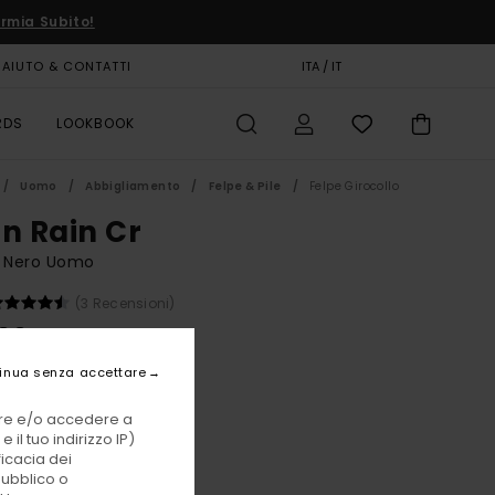
rmia Subito!
AIUTO & CONTATTI
CARTA REGALO
ITA / IT
NEGOZI
RDS
LOOKBOOK
Uomo
Abbigliamento
Felpe & Pile
Felpe Girocollo
on Rain Cr
a Nero Uomo
(3 Recensioni)
00 €
inua senza accettare
Flint Black
i
vare e/o accedere a
 il tuo indirizzo IP)
ficacia dei
pubblico o