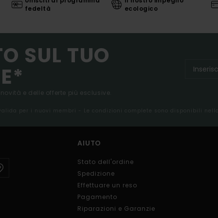
Unisciti al programma
Il nostro impegno
fedeltà
ecologico
TO SUL TUO
E*
 novità e delle offerte più esclusive.
 valida per i nuovi membri - Le condizioni complete sono disponibili nel
AIUTO
Stato dell'ordine
Spedizione
Effettuare un reso
Pagamento
Riparazioni e Garanzie