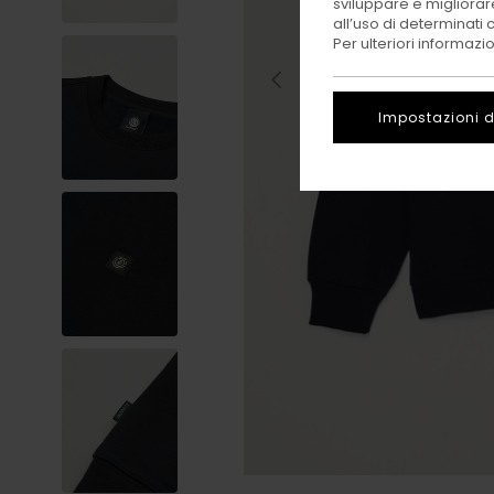
sviluppare e migliorare
all’uso di determinati 
Per ulteriori informazi
Impostazioni d