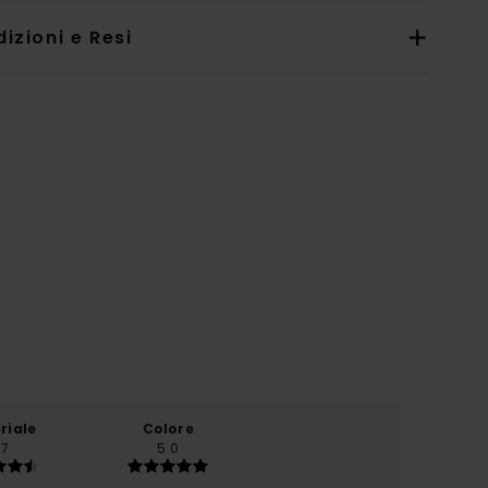
izioni e Resi
riale
Colore
.7
5.0