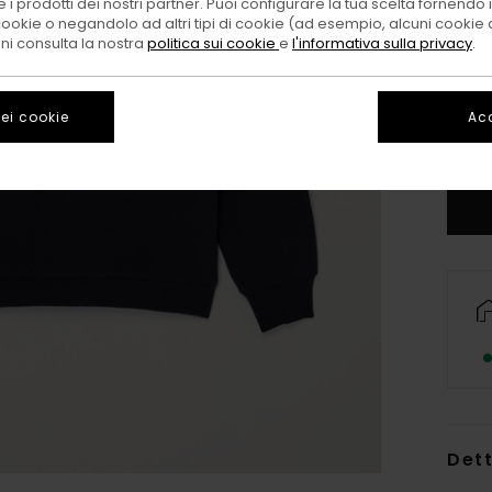
 i prodotti dei nostri partner. Puoi configurare la tua scelta fornendo
cookie o negandolo ad altri tipi di cookie (ad esempio, alcuni cookie di
oni consulta la nostra
politica sui cookie
e
l'informativa sulla privacy
.
X
ei cookie
Acc
C
Dett