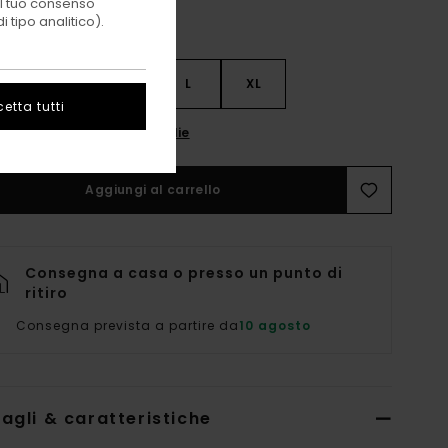
 il tuo consenso
 tipo analitico).
S
S
M
L
XL
etta tutti
onsulta La Guida Alle Taglie
Aggiungi al carrello
Consegna a casa o presso un punto di
ritiro
Consegna prevista a partire da
10 agosto
agli & caratteristiche