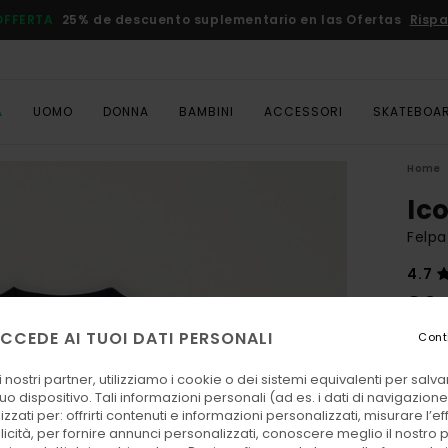
OFFERTA
25% de descuento suplementario en las Ofertas
Rispa
A
UOMO
DONNA
BAMBINI
ACCESSORI
SKATEBOA
Home
Ic
Felp
4.7
80,
CCEDE AI TUOI DATI PERSONALI
Cont
Color
 nostri partner, utilizziamo i cookie o dei sistemi equivalenti per sal
uo dispositivo. Tali informazioni personali (ad es. i dati di navigazione e
zzati per: offrirti contenuti e informazioni personalizzati, misurare l’ef
licità, per fornire annunci personalizzati, conoscere meglio il nostro 