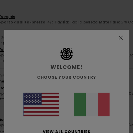
 Français
porto qualità-prezzo
: 4
Taglia
: Taglia perfetta
Materiale
: 5
Co
/5
/5
o 2026
à-prezzo
 Français
porto qualità-prezzo
: 5
Taglia
: Taglia perfetta
Materiale
: 5
Co
/5
/5
sto prodotto
WELCOME!
2026
CHOOSE YOUR COUNTRY
ne.
 Français
porto qualità-prezzo
: 5
Taglia
: Troppo grande
Materiale
: 5
C
/5
/5
sto prodotto
vice and a kind sales team
porto qualità-prezzo
: 5
Taglia
: Taglia perfetta
Materiale
: 5
Co
/5
/5
sto prodotto
VIEW ALL COUNTRIES