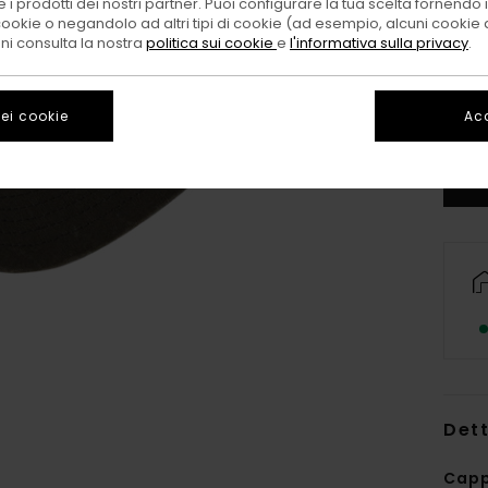
 i prodotti dei nostri partner. Puoi configurare la tua scelta fornendo
cookie o negandolo ad altri tipi di cookie (ad esempio, alcuni cookie di
oni consulta la nostra
politica sui cookie
e
l'informativa sulla privacy
.
ei cookie
Acc
Dett
Capp