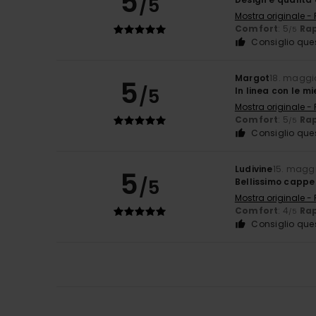
5
/5
Mostra originale -
Comfort
: 5
Rap
/5
Consiglio que
Margot
18. maggi
5
/5
In linea con le m
Mostra originale -
Comfort
: 5
Rap
/5
Consiglio que
Ludivine
15. magg
5
/5
Bellissimo cappel
Mostra originale -
Comfort
: 4
Rap
/5
Consiglio que