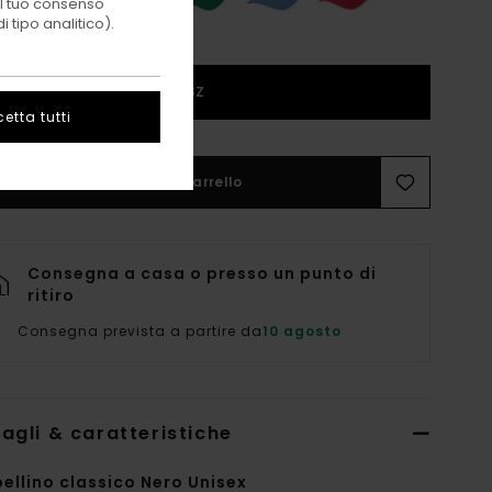
 il tuo consenso
 tipo analitico).
1SZ
etta tutti
Aggiungi al carrello
Consegna a casa o presso un punto di
ritiro
Consegna prevista a partire da
10 agosto
agli & caratteristiche
ellino classico Nero Unisex