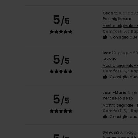
Oscar
2. luglio 20
5
/5
Per migliorare
Mostra originale -
Comfort
: 5
Rap
/5
Consiglio que
Ivan
23. giugno 2
5
/5
.buono
Mostra originale -
Comfort
: 5
Rap
/5
Consiglio que
Jean-Marie
16. g
5
/5
Perché lo peso
Mostra originale -
Comfort
: 5
Rap
/5
Consiglio que
Sylvain
26. maggi
Design e qualità 