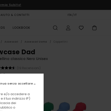
rmia Subito!
AIUTO & CONTATTI
CARTA REGALO
ITA / IT
NEGOZI
RDS
LOOKBOOK
Accessori
Accessori Uomo
Cappellini
wcase Dad
llino classico Nero Unisex
(19 Recensioni)
00 €
inua senza accettare
Off Black
i
vare e/o accedere a
 il tuo indirizzo IP)
ficacia dei
pubblico o