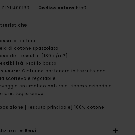
e
ELYHA00189
Codice colore
kta0
tteristiche
essuto:
cotone
ela di cotone spazzolato
eso del tessuto:
[180 g/m2]
estibilità:
Profilo basso
hiusura:
Cinturino posteriore in tessuto con
bia scorrevole regolabile
avaggio enzimatico naturale, ricamo aziendale
riore, taglia unica
posizione
[Tessuto principale] 100% cotone
izioni e Resi