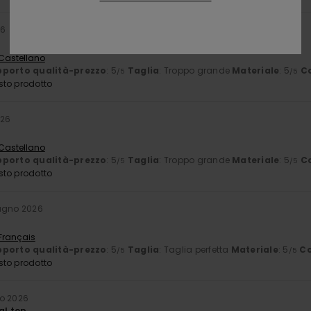
26
 Castellano
porto qualità-prezzo
: 5
Taglia
: Troppo grande
Materiale
: 5
C
/5
/5
sto prodotto
026
 Castellano
porto qualità-prezzo
: 5
Taglia
: Troppo grande
Materiale
: 5
C
/5
/5
sto prodotto
iugno 2026
 Français
porto qualità-prezzo
: 5
Taglia
: Taglia perfetta
Materiale
: 5
Co
/5
/5
sto prodotto
o 2026
al top