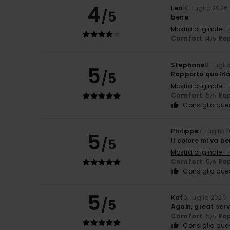
4
Léo
10. luglio 2026
/5
bene
Mostra originale -
Comfort
: 4
Rap
/5
Stephane
8. lugli
5
/5
Rapporto qualit
Mostra originale -
Comfort
: 5
Rap
/5
Consiglio que
Philippe
7. luglio 
5
/5
Il colore mi va be
Mostra originale -
Comfort
: 5
Rap
/5
Consiglio que
5
Kat
6. luglio 2026
/5
Again, great ser
Comfort
: 5
Rap
/5
Consiglio que