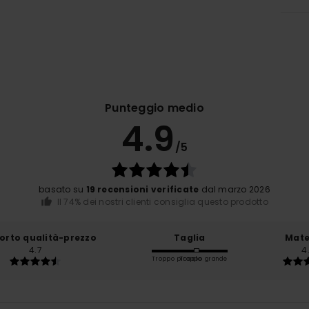
Punteggio medio
4.9
/5
basato su
19 recensioni verificate
dal marzo 2026
Il 74% dei nostri clienti consiglia questo prodotto
orto qualità-prezzo
Taglia
Mate
4.7
4
Troppo piccolo
Troppo grande