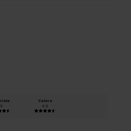
riale
Colore
.9
4.9