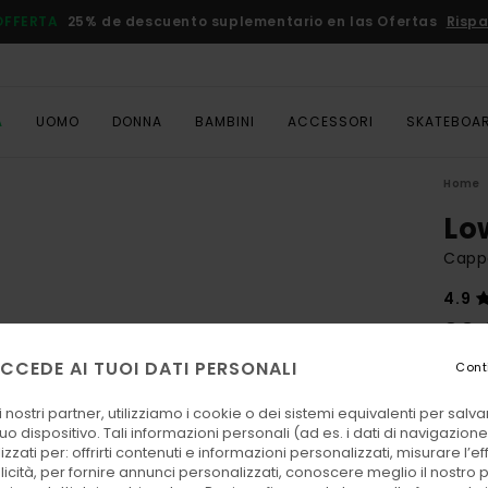
OFFERTA
25% de descuento suplementario en las Ofertas
Rispa
A
UOMO
DONNA
BAMBINI
ACCESSORI
SKATEBOA
Home
Lo
Cappe
4.9
30,
CCEDE AI TUOI DATI PERSONALI
Cont
Color
 nostri partner, utilizziamo i cookie o dei sistemi equivalenti per sal
uo dispositivo. Tali informazioni personali (ad es. i dati di navigazione e
zzati per: offrirti contenuti e informazioni personalizzati, misurare l’ef
licità, per fornire annunci personalizzati, conoscere meglio il nostro 