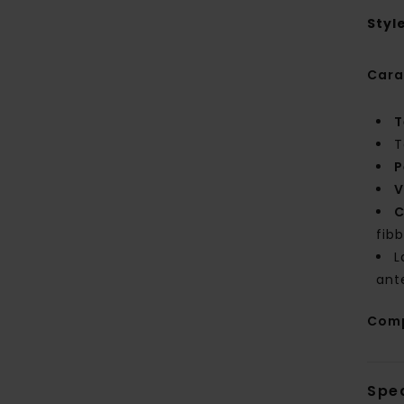
Styl
Cara
T
T
P
V
C
fib
L
ante
Com
Sped