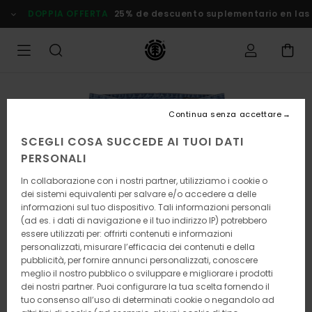
Salta
DOPPIA OFFERTA
25% de descuento suplementario en las
alle
informazioni
sul
prodotto
Continua senza accettare
SCEGLI COSA SUCCEDE AI TUOI DATI
PERSONALI
In collaborazione con i nostri partner, utilizziamo i cookie o
dei sistemi equivalenti per salvare e/o accedere a delle
informazioni sul tuo dispositivo. Tali informazioni personali
(ad es. i dati di navigazione e il tuo indirizzo IP) potrebbero
essere utilizzati per: offrirti contenuti e informazioni
personalizzati, misurare l’efficacia dei contenuti e della
pubblicità, per fornire annunci personalizzati, conoscere
meglio il nostro pubblico o sviluppare e migliorare i prodotti
dei nostri partner. Puoi configurare la tua scelta fornendo il
tuo consenso all’uso di determinati cookie o negandolo ad