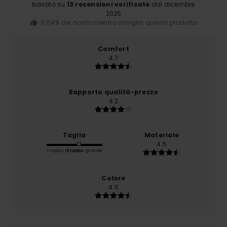
basato su
13 recensioni verificate
dal dicembre
2025
Il 54% dei nostri clienti consiglia questo prodotto
Comfort
4.7
Rapporto qualità-prezzo
4.2
Taglia
Materiale
4.5
Troppo piccolo
Troppo grande
Colore
4.6