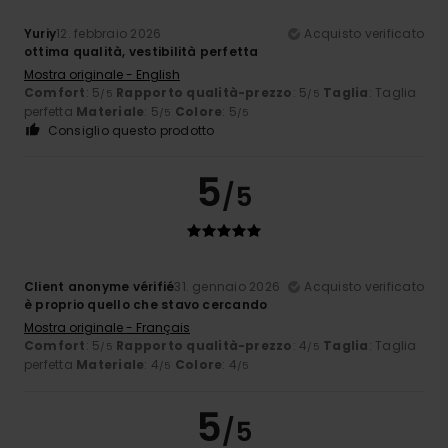
Yuriy
12. febbraio 2026
Acquisto verificato
ottima qualità, vestibilità perfetta
Mostra originale - English
Comfort
: 5
Rapporto qualità-prezzo
: 5
Taglia
: Taglia
/5
/5
perfetta
Materiale
: 5
Colore
: 5
/5
/5
Consiglio questo prodotto
5
/5
Client anonyme vérifié
31. gennaio 2026
Acquisto verificato
è proprio quello che stavo cercando
Mostra originale - Français
Comfort
: 5
Rapporto qualità-prezzo
: 4
Taglia
: Taglia
/5
/5
perfetta
Materiale
: 4
Colore
: 4
/5
/5
5
/5