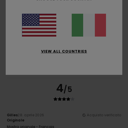
5
/5
João
17. maggio 2026
Acquisto verificato
I pantaloni mi sono piaciuti poco
VIEW ALL COUNTRIES
Mostra originale - Português
Comfort
: 5
Rapporto qualità-prezzo
: 5
Taglia
: Troppo
/5
/5
grande
Materiale
: 5
Colore
: 5
/5
/5
Consiglio questo prodotto
4
/5
Gilles
28. aprile 2026
Acquisto verificato
Originale
Mostra originale - Français