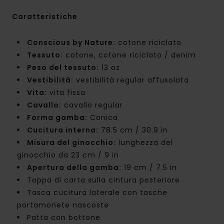
Caratteristiche
Conscious by Nature:
cotone riciclato
Tessuto:
cotone, cotone riciclato / denim
Peso del tessuto:
13 oz
Vestibilità:
vestibilità regular affusolata
Vita:
vita fissa
Cavallo:
cavallo regular
Forma gamba:
Conica
Cucitura interna:
78.5 cm / 30.9 in
Misura del ginocchio:
lunghezza del
ginocchio da 23 cm / 9 in
Apertura della gamba:
19 cm / 7.5 in
Toppa di carta sulla cintura posteriore
Tasca cucitura laterale con tasche
portamonete nascoste
Patta con bottone