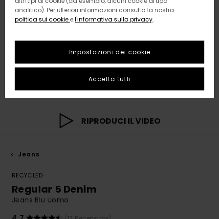
altri tipi di cookie (ad esempio, alcuni cookie di tipo
analitico). Per ulteriori informazioni consulta la nostra
politica sui cookie
e
l'informativa sulla privacy
.
Impostazioni dei cookie
Accetta tutti
RIPRODUCI IL VIDEO
Jeans
RECYCLED
Regular 5 Denim
Jeans Blu Uomo
4.7
(13 Recensioni)