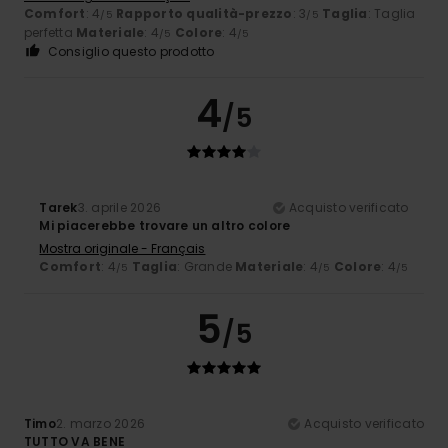
Comfort
: 4
Rapporto qualità-prezzo
: 3
Taglia
: Taglia
/5
/5
perfetta
Materiale
: 4
Colore
: 4
/5
/5
Consiglio questo prodotto
4
/5
Tarek
3. aprile 2026
Acquisto verificato
Mi piacerebbe trovare un altro colore
Mostra originale - Français
Comfort
: 4
Taglia
: Grande
Materiale
: 4
Colore
: 4
/5
/5
/5
5
/5
Timo
2. marzo 2026
Acquisto verificato
TUTTO VA BENE