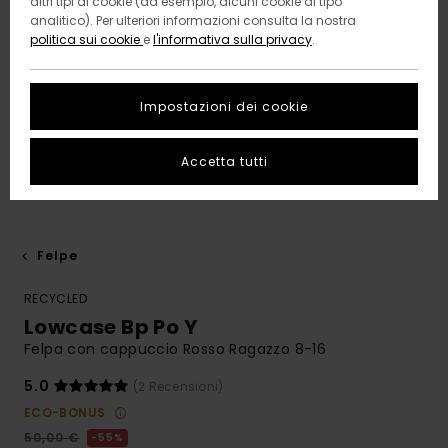
altri tipi di cookie (ad esempio, alcuni cookie di tipo
analitico). Per ulteriori informazioni consulta la nostra
politica sui cookie
e
l'informativa sulla privacy
.
Impostazioni dei cookie
Accetta tutti
Felpe
RECYCLED
Lowcase Bp Po Y
Felpa con cappuccio Rosso Ragazzo 8-16
5.0
(2 Recensioni)
ECO-BONUS
50,00 €
55%