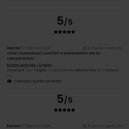
5
/5
Hayley
15. febbraio 2026
Acquisto verificato
colori straordinari, comfort e sostenibilità senza
complicazioni
Mostra originale - English
Comfort
: 5
Taglia
: Taglia perfetta
Materiale
: 5
Colore
:
/5
/5
5
/5
Consiglio questo prodotto
5
/5
Estelle
15. febbraio 2026
Acquisto verificato