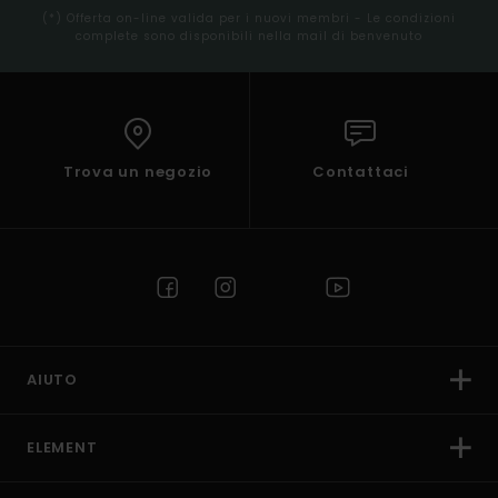
(*) Offerta on-line valida per i nuovi membri - Le condizioni
complete sono disponibili nella mail di benvenuto
Trova un negozio
Contattaci
AIUTO
ELEMENT