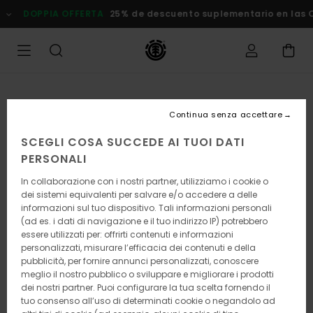
Salta
DOPPIA OFFERTA
25% de descuento suplementario en las Ofer
alle
informazioni
sul
prodotto
Continua senza accettare
SCEGLI COSA SUCCEDE AI TUOI DATI
PERSONALI
In collaborazione con i nostri partner, utilizziamo i cookie o
dei sistemi equivalenti per salvare e/o accedere a delle
informazioni sul tuo dispositivo. Tali informazioni personali
(ad es. i dati di navigazione e il tuo indirizzo IP) potrebbero
essere utilizzati per: offrirti contenuti e informazioni
personalizzati, misurare l’efficacia dei contenuti e della
pubblicità, per fornire annunci personalizzati, conoscere
meglio il nostro pubblico o sviluppare e migliorare i prodotti
dei nostri partner. Puoi configurare la tua scelta fornendo il
tuo consenso all’uso di determinati cookie o negandolo ad