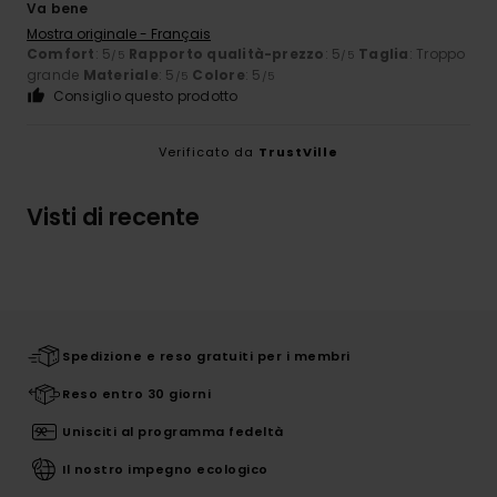
Va bene
Mostra originale - Français
Comfort
: 5
Rapporto qualità-prezzo
: 5
Taglia
: Troppo
/5
/5
grande
Materiale
: 5
Colore
: 5
/5
/5
Consiglio questo prodotto
Verificato da
TrustVille
Visti di recente
Spedizione e reso gratuiti per i membri
Reso entro 30 giorni
Unisciti al programma fedeltà
Il nostro impegno ecologico