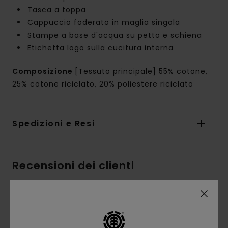
Tasca a toppa
Cappuccio foderato in maglia singola
Stampe a base d'acqua su petto e schiena
Etichetta logo sulla cucitura interna
Composizione
[Tessuto principale] 55% cotone,
25% cotone riciclato, 20% poliestere riciclato
Spedizioni e Resi
Recensioni dei clienti
Punteggio medio
5.0