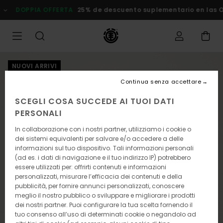
Salta
DOPPIA OFFERTA
25% de descuento suplementario en las
alle
informazioni
sul
prodotto
NUOVI ARRIVI
Continua senza accettare
SCEGLI COSA SUCCEDE AI TUOI DATI
PERSONALI
In collaborazione con i nostri partner, utilizziamo i cookie o
dei sistemi equivalenti per salvare e/o accedere a delle
informazioni sul tuo dispositivo. Tali informazioni personali
(ad es. i dati di navigazione e il tuo indirizzo IP) potrebbero
essere utilizzati per: offrirti contenuti e informazioni
personalizzati, misurare l’efficacia dei contenuti e della
pubblicità, per fornire annunci personalizzati, conoscere
meglio il nostro pubblico o sviluppare e migliorare i prodotti
dei nostri partner. Puoi configurare la tua scelta fornendo il
tuo consenso all’uso di determinati cookie o negandolo ad