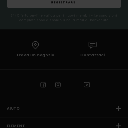
REGISTRARSI
(*) Offerta on-line valida per i nuovi membri - Le condizioni
complete sono disponibili nella mail di benvenuto
Trova un negozio
Contattaci
AIUTO
ELEMENT