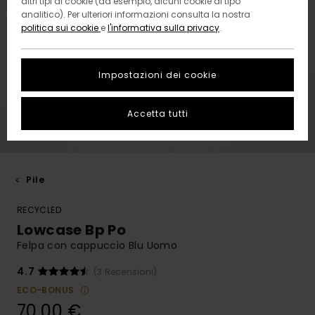
altri tipi di cookie (ad esempio, alcuni cookie di tipo
analitico). Per ulteriori informazioni consulta la nostra
politica sui cookie
e
l'informativa sulla privacy
.
Impostazioni dei cookie
Accetta tutti
Pile
RECYCLED
Lowcase Bp Po
Felpa con cappuccio Blu Uomo
4.7
(3 Recensioni)
ECO-BONUS
70,00 €