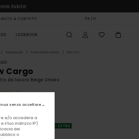
rmia Subito!
AIUTO & CONTATTI
CARTA REGALO
ITA / IT
NEGOZI
RDS
LOOKBOOK
Accessori
Accessori Uomo
Berretti
LED
w Cargo
tto da lavoro Beige Unisex
BONUS
 €
63%
inua senza accettare
25 €
vare e/o accedere a
TE
 il tuo indirizzo IP)
A OFFERTA 25% DI SCONTO EXTRA
ficacia dei
pubblico o