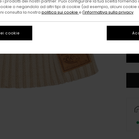
 i prodotti dei nostri partner. Puoi configurare la tua scelta fornendo
Color
cookie o negandolo ad altri tipi di cookie (ad esempio, alcuni cookie di
oni consulta la nostra
politica sui cookie
e
l'informativa sulla privacy
.
ei cookie
Acc