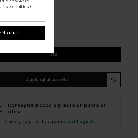
 il tuo consenso
Aluminum
i
 tipo analitico).
etta tutti
1SZ
Aggiungi al carrello
Consegna a casa o presso un punto di
ritiro
Consegna prevista a partire da
10 agosto