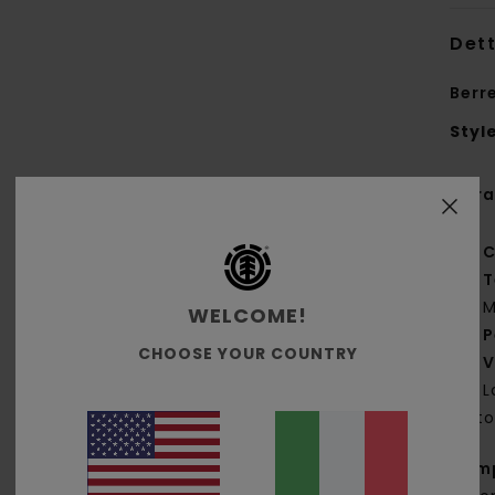
Dett
Berr
Styl
Cara
C
T
M
WELCOME!
P
CHOOSE YOUR COUNTRY
V
L
lato
Com