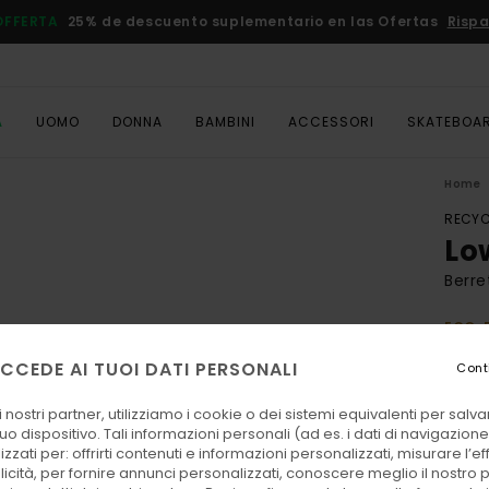
OFFERTA
25% de descuento suplementario en las Ofertas
Rispa
A
UOMO
DONNA
BAMBINI
ACCESSORI
SKATEBOA
Home
RECYC
Lo
Berre
ECO-
30,00
CCEDE AI TUOI DATI PERSONALI
Cont
11,
 nostri partner, utilizziamo i cookie o dei sistemi equivalenti per sal
OFFER
uo dispositivo. Tali informazioni personali (ad es. i dati di navigazione e
DOPPI
zzati per: offrirti contenuti e informazioni personalizzati, misurare l’ef
licità, per fornire annunci personalizzati, conoscere meglio il nostro 