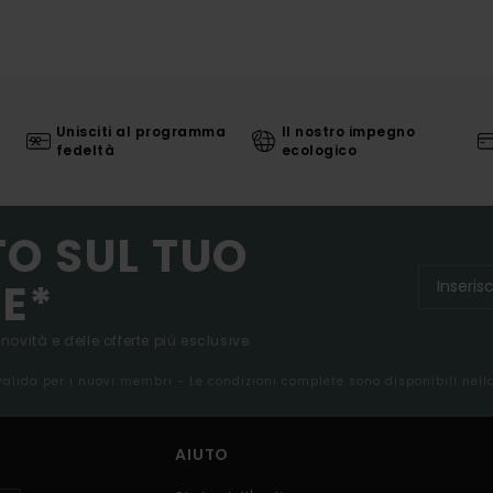
Unisciti al programma
Il nostro impegno
fedeltà
ecologico
TO SUL TUO
E*
 novità e delle offerte più esclusive.
 valida per i nuovi membri - Le condizioni complete sono disponibili nel
AIUTO