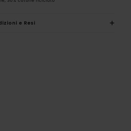
ne, 30% cotone riciclato
izioni e Resi