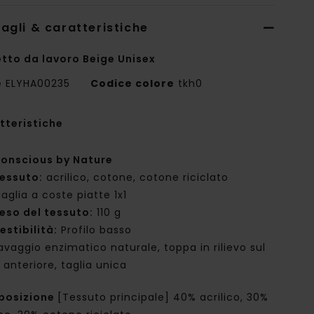
agli & caratteristiche
etto da lavoro Beige Unisex
e
ELYHA00235
Codice colore
tkh0
tteristiche
onscious by Nature
essuto:
acrilico, cotone, cotone riciclato
aglia a coste piatte 1x1
eso del tessuto:
110 g
estibilità:
Profilo basso
avaggio enzimatico naturale, toppa in rilievo sul
 anteriore, taglia unica
posizione
[Tessuto principale] 40% acrilico, 30%