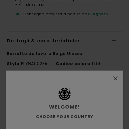
di ritiro
Consegna prevista a partire da
12 agosto
Dettagli & caratteristiche
Berretto da lavoro Beige Unisex
Style
ELYHA00235
Codice colore
tkh0
Caratteristiche
Conscious by Nature
Tessuto:
acrilico, cotone, cotone riciclato
WELCOME!
Maglia a coste piatte 1x1
CHOOSE YOUR COUNTRY
Peso del tessuto:
110 g
Vestibilità:
Profilo basso