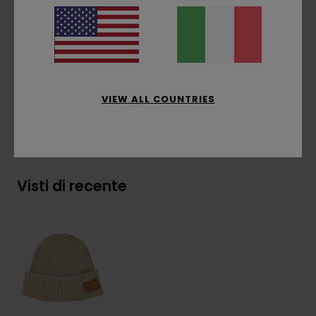
Lavaggio enzimatico naturale, toppa in rilievo
sul lato anteriore, taglia unica
Composizione
[Tessuto principale] 40% acrilico,
30% cotone, 30% cotone riciclato
VIEW ALL COUNTRIES
Spedizioni e Resi
Visti di recente