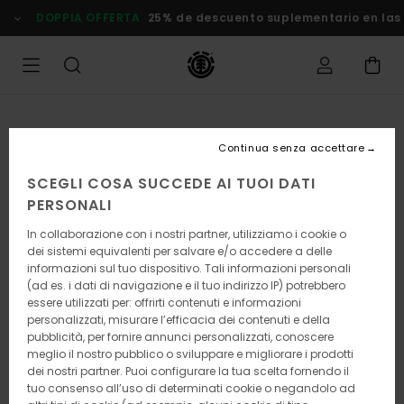
Salta
DOPPIA OFFERTA
25% de descuento suplementario en las
alle
informazioni
sul
prodotto
Continua senza accettare
SCEGLI COSA SUCCEDE AI TUOI DATI
PERSONALI
In collaborazione con i nostri partner, utilizziamo i cookie o
dei sistemi equivalenti per salvare e/o accedere a delle
informazioni sul tuo dispositivo. Tali informazioni personali
(ad es. i dati di navigazione e il tuo indirizzo IP) potrebbero
essere utilizzati per: offrirti contenuti e informazioni
personalizzati, misurare l’efficacia dei contenuti e della
pubblicità, per fornire annunci personalizzati, conoscere
meglio il nostro pubblico o sviluppare e migliorare i prodotti
dei nostri partner. Puoi configurare la tua scelta fornendo il
tuo consenso all’uso di determinati cookie o negandolo ad