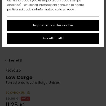
altri tipi di cookie (ad esempio, alcuni cookie di tipo
analitico). Per ulteriori informazioni consulta la nostra
politica sui cookie
e
l'informativa sulla privacy
.
Impostazioni dei cookie
Accetta tutti
Berretti
RECYCLED
Low Cargo
Berretto da lavoro Beige Unisex
ECO-BONUS
30,00 €
63%
11,25 €