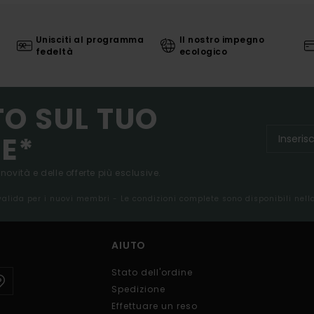
Unisciti al programma
Il nostro impegno
fedeltà
ecologico
TO SUL TUO
E*
 novità e delle offerte più esclusive.
 valida per i nuovi membri - Le condizioni complete sono disponibili nel
AIUTO
Stato dell'ordine
Spedizione
Effettuare un reso