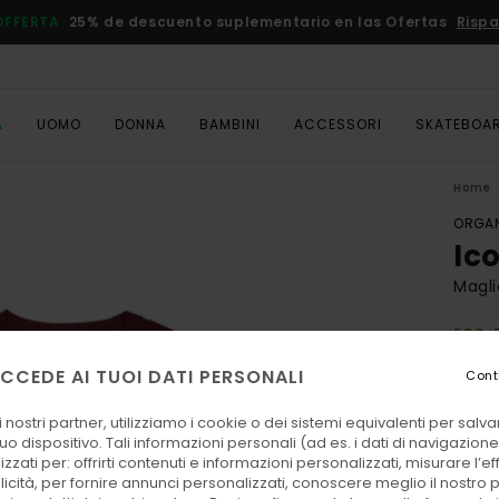
OFFERTA
25% de descuento suplementario en las Ofertas
Rispa
A
UOMO
DONNA
BAMBINI
ACCESSORI
SKATEBOA
Home
ORGAN
Ic
Magli
ECO-
30,00
CCEDE AI TUOI DATI PERSONALI
Cont
15,
 nostri partner, utilizziamo i cookie o dei sistemi equivalenti per sal
OFFER
uo dispositivo. Tali informazioni personali (ad es. i dati di navigazione e
DOPPI
zzati per: offrirti contenuti e informazioni personalizzati, misurare l’ef
licità, per fornire annunci personalizzati, conoscere meglio il nostro 