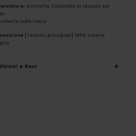
arcatura:
etichetta Corporate in tessuto sul
do
tichetta sulla tasca
posizione
[Tessuto principale] 100% cotone
gico
izioni e Resi