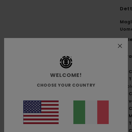
Dett
Magl
Uom
Styl
Cara
C
WELCOME!
T
CHOOSE YOUR COUNTRY
bio
C
v
C
M
T
C