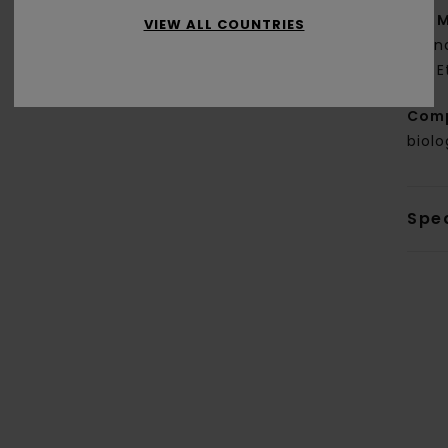
M
VIEW ALL COUNTRIES
fon
E
Com
biolo
Sped