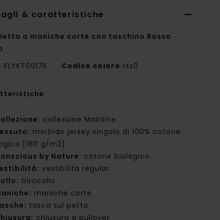
agli & caratteristiche
ietta a maniche corte con taschino Rosso
o
e
ELYKT00175
Codice colore
rss0
tteristiche
ollezione:
collezione Mainline
essuto:
morbido jersey singolo di 100% cotone
logico [180 g/m2]
onscious by Nature:
cotone biologico
estibilità:
vestibilità regular
ollo:
Girocollo
aniche:
maniche corte
asche:
tasca sul petto
hiusura:
chiusura a pullover