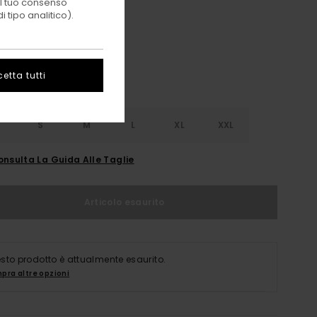
 il tuo consenso
Zinfandel
i
 tipo analitico).
etta tutti
S
S
M
L
XL
XXL
onsulta La Guida Alle Taglie
Articolo esaurito
sto prodotto è attualmente esaurito.
pra altre opzioni