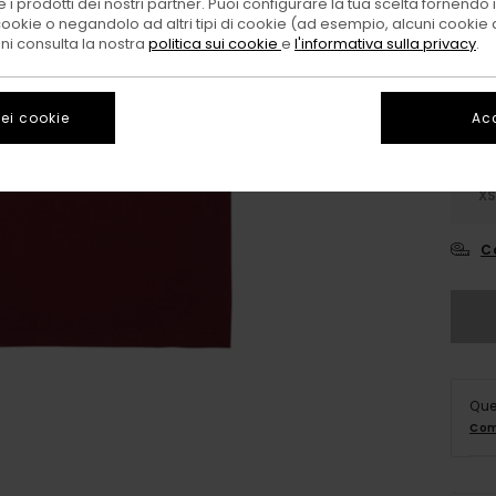
 i prodotti dei nostri partner. Puoi configurare la tua scelta fornendo
Color
cookie o negandolo ad altri tipi di cookie (ad esempio, alcuni cookie di
oni consulta la nostra
politica sui cookie
e
l'informativa sulla privacy
.
ei cookie
Acc
X
C
Que
Com