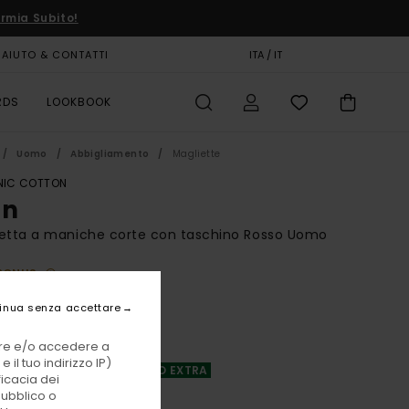
rmia Subito!
AIUTO & CONTATTI
CARTA REGALO
ITA / IT
NEGOZI
RDS
LOOKBOOK
Uomo
Abbigliamento
Magliette
IC COTTON
on
etta a maniche corte con taschino Rosso Uomo
BONUS
 €
48%
inua senza accettare
75 €
vare e/o accedere a
TE
 il tuo indirizzo IP)
A OFFERTA 25% DI SCONTO EXTRA
ficacia dei
pubblico o