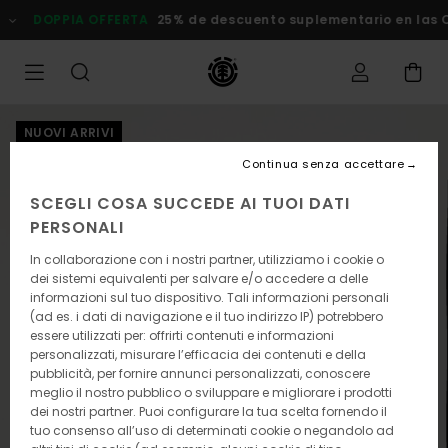
Salta
DOPPIA OFFERTA
25% de descuento suplementario en las Ofe
alle
informazioni
sul
prodotto
NUOVI ARRIVI
Continua senza accettare
SCEGLI COSA SUCCEDE AI TUOI DATI
PERSONALI
In collaborazione con i nostri partner, utilizziamo i cookie o
dei sistemi equivalenti per salvare e/o accedere a delle
informazioni sul tuo dispositivo. Tali informazioni personali
(ad es. i dati di navigazione e il tuo indirizzo IP) potrebbero
essere utilizzati per: offrirti contenuti e informazioni
personalizzati, misurare l’efficacia dei contenuti e della
pubblicità, per fornire annunci personalizzati, conoscere
meglio il nostro pubblico o sviluppare e migliorare i prodotti
dei nostri partner. Puoi configurare la tua scelta fornendo il
tuo consenso all’uso di determinati cookie o negandolo ad