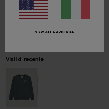
laterale
Composizione
[Tessuto principale] 50% cotone
riciclato, 30% cotone, 20% poliestere riciclato
VIEW ALL COUNTRIES
Spedizioni e Resi
Visti di recente