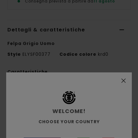
Consegna prevista a partire da
11 agosto
Dettagli & caratteristiche
Felpa Grigio Uomo
Style
ELYSF00377
Codice colore
krd0
Caratteristiche
Tessuto:
25% cotone riciclato, 55% cotone,
20% poliestere riciclato french terry [350 g/m2]
Vestibilità:
vestibilità rilassata
WELCOME!
Interno spazzolato
Stampa all'acqua
CHOOSE YOUR COUNTRY
Stampato sul davanti e sul retro
Etichetta a bandierina con logo sulla cucitura