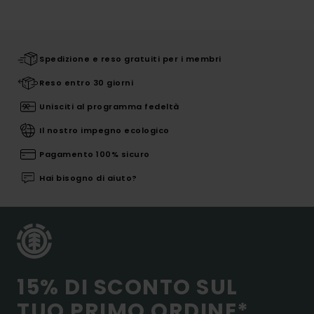
Spedizione e reso gratuiti per i membri
Reso entro 30 giorni
Unisciti al programma fedeltà
Il nostro impegno ecologico
Pagamento 100% sicuro
Hai bisogno di aiuto?
15% DI SCONTO SUL
TUO PRIMO ORDINE*