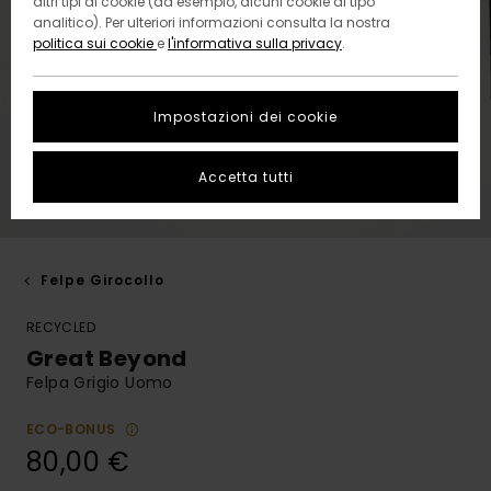
altri tipi di cookie (ad esempio, alcuni cookie di tipo
analitico). Per ulteriori informazioni consulta la nostra
politica sui cookie
e
l'informativa sulla privacy
.
Impostazioni dei cookie
Accetta tutti
Felpe Girocollo
RECYCLED
Great Beyond
Felpa Grigio Uomo
ECO-BONUS
80,00 €