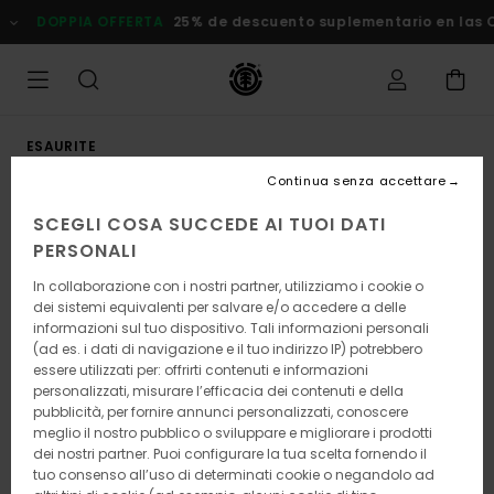
Salta
DOPPIA OFFERTA
25% de descuento suplementario en las Ofert
alle
informazioni
sul
prodotto
ESAURITE
Continua senza accettare
SCEGLI COSA SUCCEDE AI TUOI DATI
PERSONALI
In collaborazione con i nostri partner, utilizziamo i cookie o
dei sistemi equivalenti per salvare e/o accedere a delle
informazioni sul tuo dispositivo. Tali informazioni personali
(ad es. i dati di navigazione e il tuo indirizzo IP) potrebbero
essere utilizzati per: offrirti contenuti e informazioni
personalizzati, misurare l’efficacia dei contenuti e della
pubblicità, per fornire annunci personalizzati, conoscere
meglio il nostro pubblico o sviluppare e migliorare i prodotti
dei nostri partner. Puoi configurare la tua scelta fornendo il
tuo consenso all’uso di determinati cookie o negandolo ad