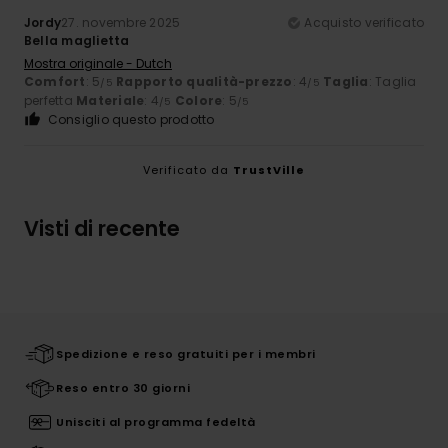
Jordy
27. novembre 2025
Acquisto verificato
Bella maglietta
Mostra originale - Dutch
Comfort
: 5
Rapporto qualità-prezzo
: 4
Taglia
: Taglia
/5
/5
perfetta
Materiale
: 4
Colore
: 5
/5
/5
Consiglio questo prodotto
Verificato da
TrustVille
Visti di recente
Spedizione e reso gratuiti per i membri
Reso entro 30 giorni
Unisciti al programma fedeltà