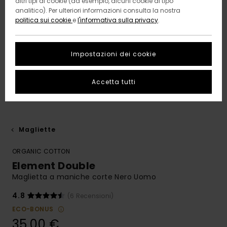
altri tipi di cookie (ad esempio, alcuni cookie di tipo
analitico). Per ulteriori informazioni consulta la nostra
politica sui cookie
e
l'informativa sulla privacy
.
Impostazioni dei cookie
Accetta tutti
Magliette
ORGANIC COTTON
Element Double
Maglietta a maniche corte Nero Uomo
4.8
(6 Recensioni)
ECO-BONUS
35,00 €