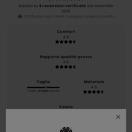
basato su
6 recensioni verificate
dal novembre
2025
Il 83% dei nostri clienti consiglia questo prodotto
Comfort
4.8
Rapporto qualità-prezzo
4.5
Taglia
Materiale
4.5
Troppo piccolo
Troppo grande
Colore
5.0