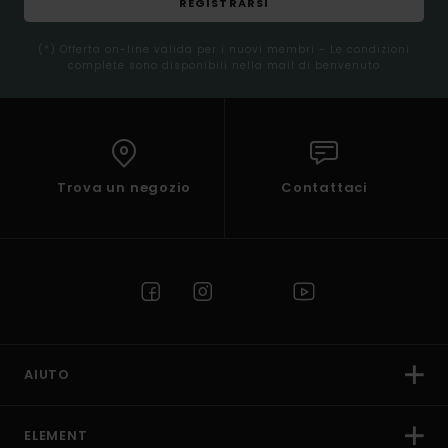
REGISTRARSI
(*) Offerta on-line valida per i nuovi membri - Le condizioni
complete sono disponibili nella mail di benvenuto
Trova un negozio
Contattaci
AIUTO
ELEMENT