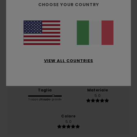
CHOOSE YOUR COUNTRY
basato su
1 recensioni verificate
dal giugno 2026
Il 100% dei nostri clienti consiglia questo prodotto
Comfort
5.0
VIEW ALL COUNTRIES
Rapporto qualità-prezzo
5.0
Taglia
Materiale
5.0
Troppo piccolo
Troppo grande
Colore
5.0