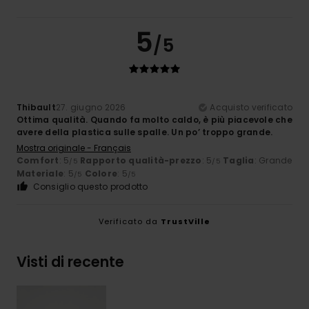
5
/5
Thibault
27. giugno 2026
Acquisto verificato
Ottima qualità. Quando fa molto caldo, è più piacevole che
avere della plastica sulle spalle. Un po’ troppo grande.
Mostra originale - Français
Comfort
: 5
Rapporto qualità-prezzo
: 5
Taglia
: Grande
/5
/5
Materiale
: 5
Colore
: 5
/5
/5
Consiglio questo prodotto
Verificato da
TrustVille
Visti di recente