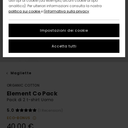
altri tipi di cookie (ad esempio, alcuni cookie di tipo
analitico). Per ulteriori informazioni consulta la nostra
politica sui cookie
e
l'informativa sulla privacy
.
Impostazioni dei cookie
Accetta tutti
Magliette
ORGANIC COTTON
Element Co Pack
Pack di 2 t-shirt Uomo
5.0
(1 Recensioni)
ECO-BONUS
40,00 €