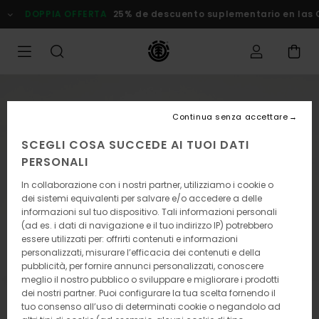
Salta
DOPPIA OFFERTA
25% de descuento suplementario en las Ofer
alle
informazioni
sul
prodotto
Continua senza accettare
SCEGLI COSA SUCCEDE AI TUOI DATI
PERSONALI
In collaborazione con i nostri partner, utilizziamo i cookie o
dei sistemi equivalenti per salvare e/o accedere a delle
informazioni sul tuo dispositivo. Tali informazioni personali
(ad es. i dati di navigazione e il tuo indirizzo IP) potrebbero
essere utilizzati per: offrirti contenuti e informazioni
personalizzati, misurare l’efficacia dei contenuti e della
pubblicità, per fornire annunci personalizzati, conoscere
meglio il nostro pubblico o sviluppare e migliorare i prodotti
dei nostri partner. Puoi configurare la tua scelta fornendo il
tuo consenso all’uso di determinati cookie o negandolo ad