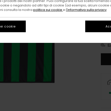
 i prodotti dei nostri partner. Puoi configurare la tua scelta fornendo
cookie o negandolo ad altri tipi di cookie (ad esempio, alcuni cookie di
oni consulta la nostra
politica sui cookie
e
l'informativa sulla privacy
.
ei cookie
Acc
X
C