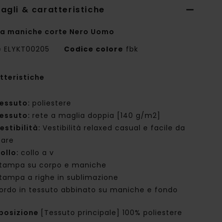
agli & caratteristiche
 a maniche corte Nero Uomo
e
ELYKT00205
Codice colore
fbk
tteristiche
essuto:
poliestere
essuto:
rete a maglia doppia [140 g/m2]
estibilità:
Vestibilità relaxed casual e facile da
tare
ollo:
collo a v
tampa su corpo e maniche
tampa a righe in sublimazione
ordo in tessuto abbinato su maniche e fondo
posizione
[Tessuto principale] 100% poliestere