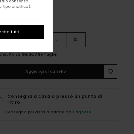
 il tuo consenso
 tipo analitico).
etta tutti
S
S
M
L
XL
onsulta La Guida Alle Taglie
Aggiungi al carrello
Consegna a casa o presso un punto di
ritiro
Consegna prevista a partire da
8 agosto