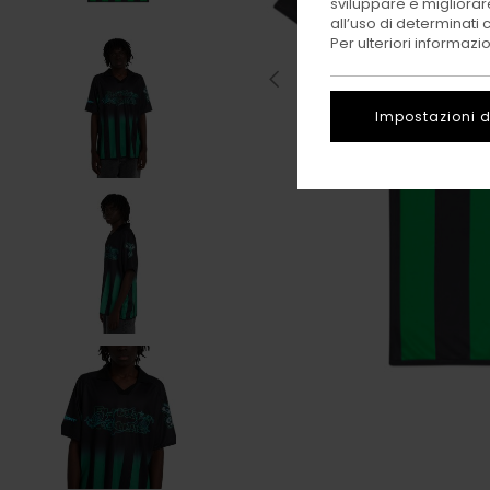
sviluppare e migliorare
all’uso di determinati 
Per ulteriori informazi
Impostazioni d