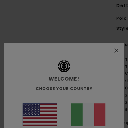
Dett
Polo
Styl
Cara
T
T
V
WELCOME!
por
C
CHOOSE YOUR COUNTRY
S
S
B
Com